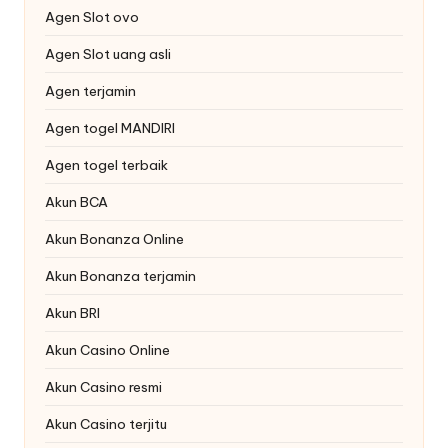
Agen Slot ovo
Agen Slot uang asli
Agen terjamin
Agen togel MANDIRI
Agen togel terbaik
Akun BCA
Akun Bonanza Online
Akun Bonanza terjamin
Akun BRI
Akun Casino Online
Akun Casino resmi
Akun Casino terjitu