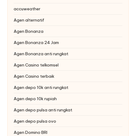
accuweather
Agen alternatif
Agen Bonanza
Agen Bonanza 24 Jam
Agen Bonanza anti rungkat
Agen Casino telkomsel
Agen Casino terbaik
Agen depo 10k anti rungkat
Agen depo 10k rupiah
Agen depo pulsa anti rungkat
Agen depo pulsa ovo
Agen Domino BRI