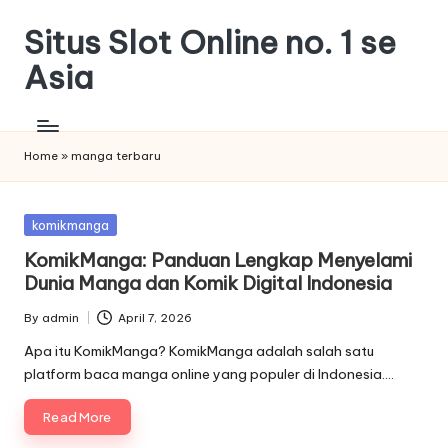
Situs Slot Online no. 1 se
Skip
to
Asia
content
Home
»
manga terbaru
Posted
komikmanga
in
KomikManga: Panduan Lengkap Menyelami
Dunia Manga dan Komik Digital Indonesia
By
admin
April 7, 2026
Posted
by
Apa itu KomikManga? KomikManga adalah salah satu
platform baca manga online yang populer di Indonesia.…
Read More