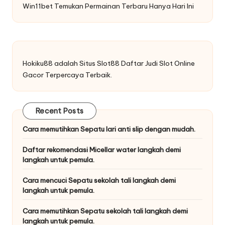
Win11bet
Temukan Permainan Terbaru Hanya Hari Ini
Hokiku88
adalah Situs Slot88 Daftar Judi Slot Online
Gacor Terpercaya Terbaik.
Recent Posts
Cara memutihkan Sepatu lari anti slip dengan mudah.
Daftar rekomendasi Micellar water langkah demi
langkah untuk pemula.
Cara mencuci Sepatu sekolah tali langkah demi
langkah untuk pemula.
Cara memutihkan Sepatu sekolah tali langkah demi
langkah untuk pemula.