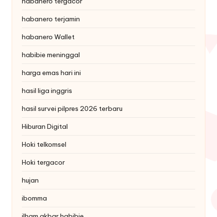
habanero tergacor
habanero terjamin
habanero Wallet
habibie meninggal
harga emas hari ini
hasil liga inggris
hasil survei pilpres 2026 terbaru
Hiburan Digital
Hoki telkomsel
Hoki tergacor
hujan
ibomma
ilham akbar habibie