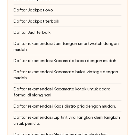
Daftar Jackpot ovo
Daftar Jackpot terbaik
Daftar Judi terbaik
Daftar rekomendasi Jam tangan smartwatch dengan
mudah.
Daftar rekomendasi Kacamata baca dengan mudah.
Daftar rekomendasi Kacamata bulat vintage dengan
mudah.
Daftar rekomendasi Kacamata kotak untuk acara
formal di siang hari
Daftar rekomendasi Kaos distro pria dengan mudah.
Daftar rekomendasi Lip tint viral langkah demi langkah
untuk pemula.
Daftar rekomendasi Micellar water langkah demi