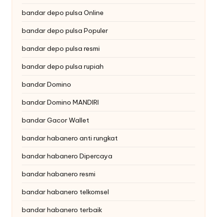
bandar depo pulsa Online
bandar depo pulsa Populer
bandar depo pulsa resmi
bandar depo pulsa rupiah
bandar Domino
bandar Domino MANDIRI
bandar Gacor Wallet
bandar habanero anti rungkat
bandar habanero Dipercaya
bandar habanero resmi
bandar habanero telkomsel
bandar habanero terbaik