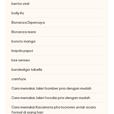
berita viral
bolly4u
Bonanza Dipercaya
Bonanza resmi
boruto manga
bripda puput
bse sensex
bundesliga tabelle
camfuze
Cara memakai Jaket bomber pria dengan mudah.
Cara memakai Jaket hoodie pria dengan mudah.
Cara memakai Kacamata photocromic untuk acara
formal di siang hari