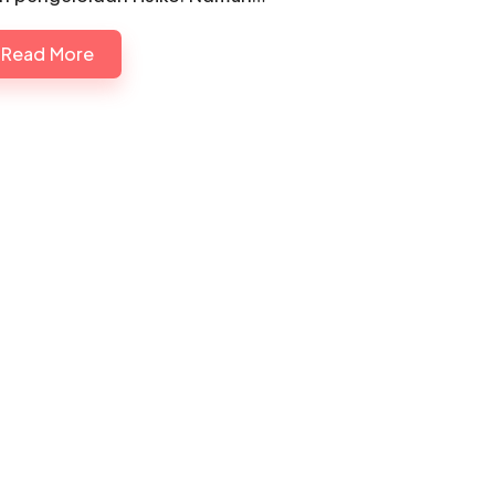
Read More