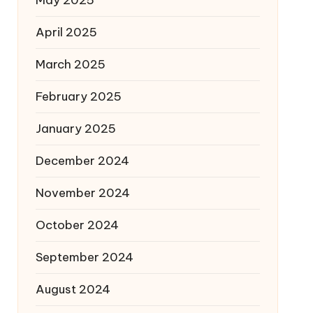
April 2025
March 2025
February 2025
January 2025
December 2024
November 2024
October 2024
September 2024
August 2024