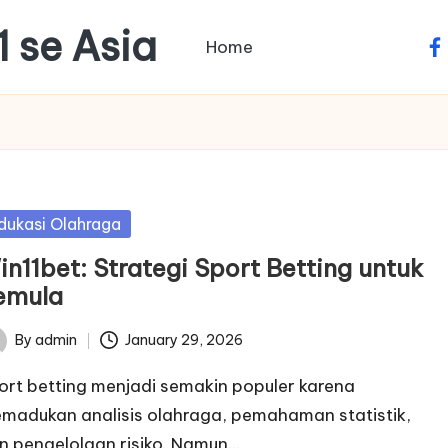
1 se Asia
Home
fa
sted
dukasi Olahraga
in11bet: Strategi Sport Betting untuk
emula
By
admin
January 29, 2026
ted
ort betting menjadi semakin populer karena
madukan analisis olahraga, pemahaman statistik,
n pengelolaan risiko. Namun…