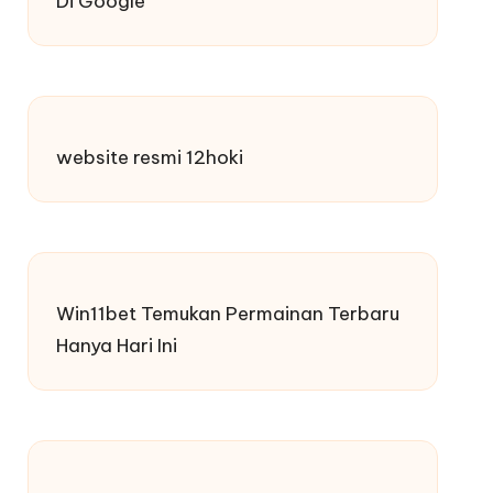
Di Google
website resmi 12hoki
Win11bet
Temukan Permainan Terbaru
Hanya Hari Ini