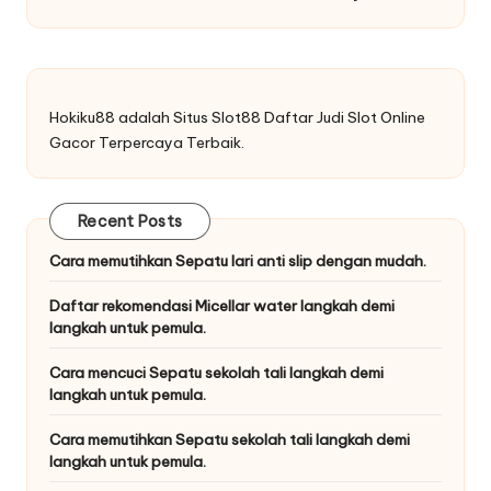
Hokiku88
adalah Situs Slot88 Daftar Judi Slot Online
Gacor Terpercaya Terbaik.
Recent Posts
Cara memutihkan Sepatu lari anti slip dengan mudah.
Daftar rekomendasi Micellar water langkah demi
langkah untuk pemula.
Cara mencuci Sepatu sekolah tali langkah demi
langkah untuk pemula.
Cara memutihkan Sepatu sekolah tali langkah demi
langkah untuk pemula.