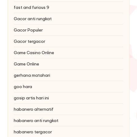
fast and furious 9
Gacor anti rungkat
Gacor Populer
Gacor tergacor
Game Casino Online
Game Online
gerhana matahari
goo hara
gosip artis hari ini
habanero alternatif
habanero anti rungkat
habanero tergacor