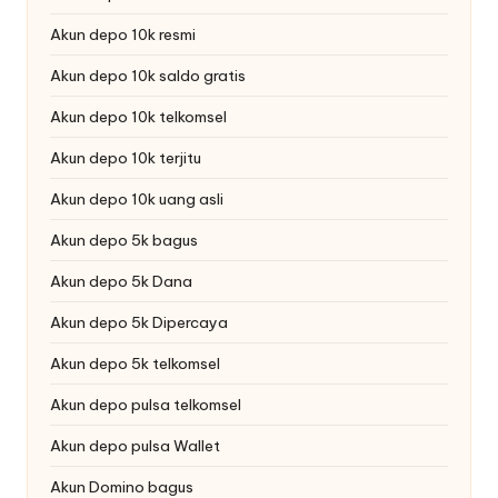
Akun depo 10k resmi
Akun depo 10k saldo gratis
Akun depo 10k telkomsel
Akun depo 10k terjitu
Akun depo 10k uang asli
Akun depo 5k bagus
Akun depo 5k Dana
Akun depo 5k Dipercaya
Akun depo 5k telkomsel
Akun depo pulsa telkomsel
Akun depo pulsa Wallet
Akun Domino bagus