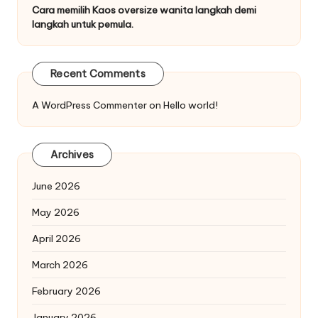
Cara memilih Kaos oversize wanita langkah demi
langkah untuk pemula.
Recent Comments
A WordPress Commenter
on
Hello world!
Archives
June 2026
May 2026
April 2026
March 2026
February 2026
January 2026