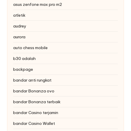
asus zenfone max pro m2
atletik
audrey
aurora
auto chess mobile
b30 adalah
backpage
bandar anti rungkat
bandar Bonanza ovo
bandar Bonanza terbaik
bandar Casino terjamin
bandar Casino Wallet