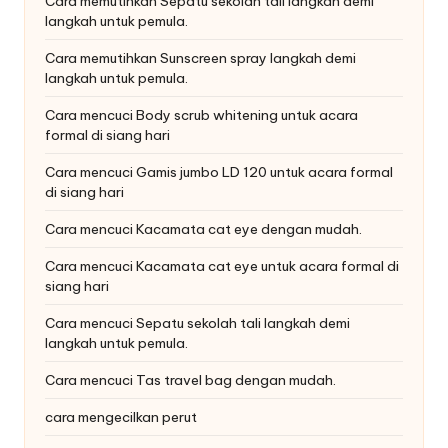
Cara memutihkan Sepatu sekolah tali langkah demi
langkah untuk pemula.
Cara memutihkan Sunscreen spray langkah demi
langkah untuk pemula.
Cara mencuci Body scrub whitening untuk acara
formal di siang hari
Cara mencuci Gamis jumbo LD 120 untuk acara formal
di siang hari
Cara mencuci Kacamata cat eye dengan mudah.
Cara mencuci Kacamata cat eye untuk acara formal di
siang hari
Cara mencuci Sepatu sekolah tali langkah demi
langkah untuk pemula.
Cara mencuci Tas travel bag dengan mudah.
cara mengecilkan perut