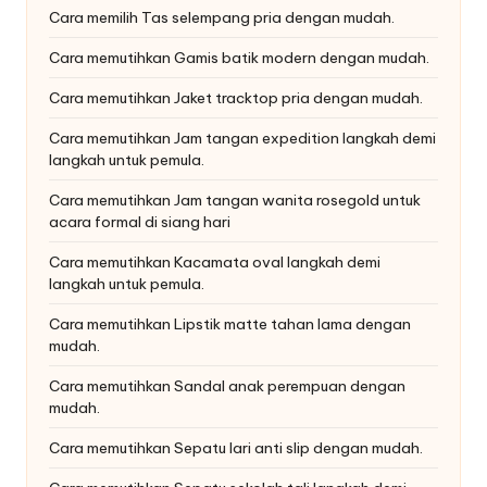
Cara memilih Tas selempang pria dengan mudah.
Cara memutihkan Gamis batik modern dengan mudah.
Cara memutihkan Jaket tracktop pria dengan mudah.
Cara memutihkan Jam tangan expedition langkah demi
langkah untuk pemula.
Cara memutihkan Jam tangan wanita rosegold untuk
acara formal di siang hari
Cara memutihkan Kacamata oval langkah demi
langkah untuk pemula.
Cara memutihkan Lipstik matte tahan lama dengan
mudah.
Cara memutihkan Sandal anak perempuan dengan
mudah.
Cara memutihkan Sepatu lari anti slip dengan mudah.