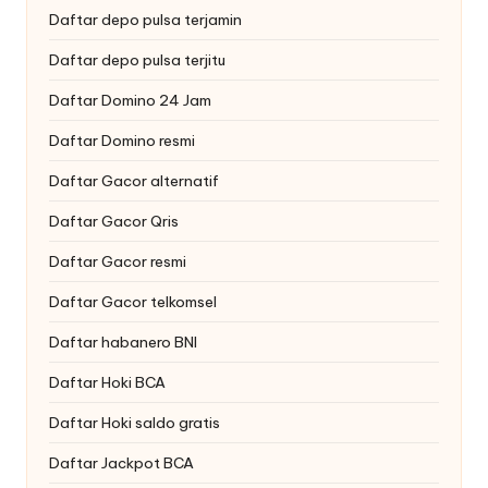
Daftar depo pulsa terjamin
Daftar depo pulsa terjitu
Daftar Domino 24 Jam
Daftar Domino resmi
Daftar Gacor alternatif
Daftar Gacor Qris
Daftar Gacor resmi
Daftar Gacor telkomsel
Daftar habanero BNI
Daftar Hoki BCA
Daftar Hoki saldo gratis
Daftar Jackpot BCA