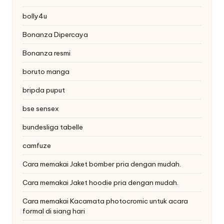
bolly4u
Bonanza Dipercaya
Bonanza resmi
boruto manga
bripda puput
bse sensex
bundesliga tabelle
camfuze
Cara memakai Jaket bomber pria dengan mudah.
Cara memakai Jaket hoodie pria dengan mudah.
Cara memakai Kacamata photocromic untuk acara
formal di siang hari