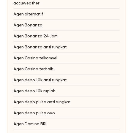
accuweather
Agen alternatif
Agen Bonanza
Agen Bonanza 24 Jam
Agen Bonanza anti rungkat
Agen Casino telkomsel
Agen Casino terbaik
Agen depo 10k anti rungkat
Agen depo 10k rupiah
Agen depo pulsa anti rungkat
Agen depo pulsa ovo
Agen Domino BRI