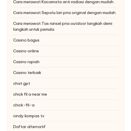
Cara merawat Kacamata anti radiasi dengan mudah.
Cara merawat Sepatu lari pria original dengan mudah.
Cara merawat Tas ransel pria outdoor langkah demi
langkah untuk pemula.
Casino bagus
Casino online
Casino rupiah
Casino terbaik
chat gpt
chick fil a near me
chick-fil-a
cindy kompas tv
Daftar alternatif