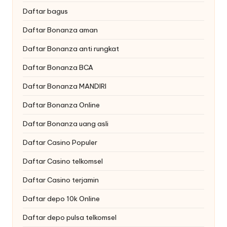
Daftar bagus
Daftar Bonanza aman
Daftar Bonanza anti rungkat
Daftar Bonanza BCA
Daftar Bonanza MANDIRI
Daftar Bonanza Online
Daftar Bonanza uang asli
Daftar Casino Populer
Daftar Casino telkomsel
Daftar Casino terjamin
Daftar depo 10k Online
Daftar depo pulsa telkomsel