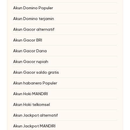
Akun Domino Populer
Akun Domino terjamin
Akun Gacor alternatif
Akun Gacor BRI
Akun Gacor Dana
Akun Gacor rupiah
Akun Gacor saldo gratis
Akun habanero Populer
Akun Hoki MANDIRI
Akun Hoki telkomsel
Akun Jackpot alternatif
Akun Jackpot MANDIRI