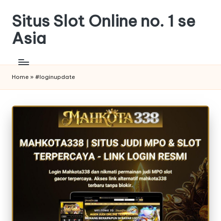
Situs Slot Online no. 1 se
Skip
to
Asia
content
Home
»
#loginupdate