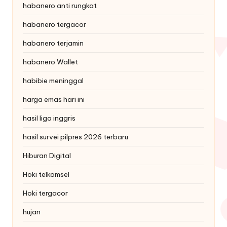
habanero anti rungkat
habanero tergacor
habanero terjamin
habanero Wallet
habibie meninggal
harga emas hari ini
hasil liga inggris
hasil survei pilpres 2026 terbaru
Hiburan Digital
Hoki telkomsel
Hoki tergacor
hujan