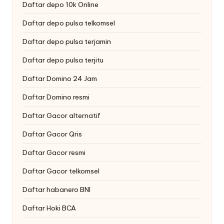
Daftar depo 10k Online
Daftar depo pulsa telkomsel
Daftar depo pulsa terjamin
Daftar depo pulsa terjitu
Daftar Domino 24 Jam
Daftar Domino resmi
Daftar Gacor alternatif
Daftar Gacor Qris
Daftar Gacor resmi
Daftar Gacor telkomsel
Daftar habanero BNI
Daftar Hoki BCA