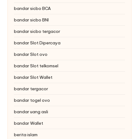
bandar sicbo BCA
bandar sicbo BNI
bandar sicbo tergacor
bandar Slot Dipercaya
bandar Slot ovo
bandar Slot telkomsel
bandar Slot Wallet
bandar tergacor
bandar togel ovo
bandar uang asli
bandar Wallet
berita islam