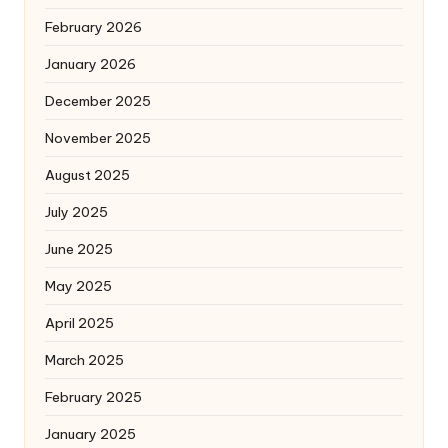
February 2026
January 2026
December 2025
November 2025
August 2025
July 2025
June 2025
May 2025
April 2025
March 2025
February 2025
January 2025