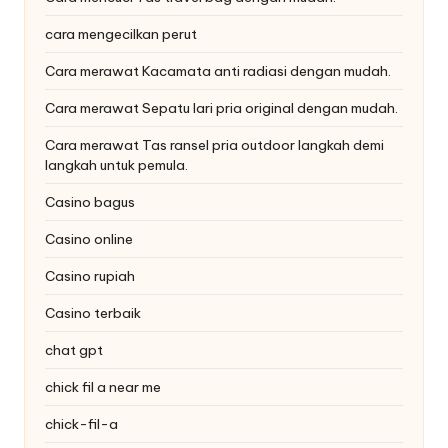
cara mengecilkan perut
Cara merawat Kacamata anti radiasi dengan mudah.
Cara merawat Sepatu lari pria original dengan mudah.
Cara merawat Tas ransel pria outdoor langkah demi
langkah untuk pemula.
Casino bagus
Casino online
Casino rupiah
Casino terbaik
chat gpt
chick fil a near me
chick-fil-a