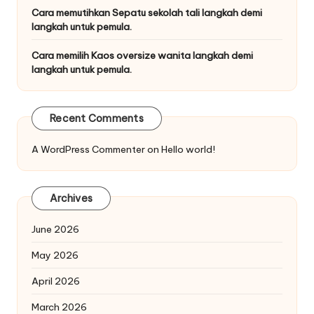
Cara memutihkan Sepatu sekolah tali langkah demi
langkah untuk pemula.
Cara memilih Kaos oversize wanita langkah demi
langkah untuk pemula.
Recent Comments
A WordPress Commenter
on
Hello world!
Archives
June 2026
May 2026
April 2026
March 2026