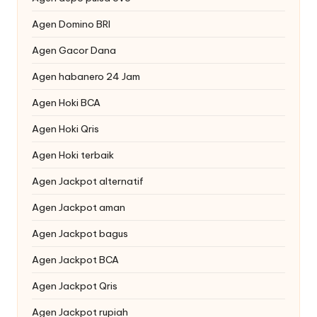
Agen Domino BRI
Agen Gacor Dana
Agen habanero 24 Jam
Agen Hoki BCA
Agen Hoki Qris
Agen Hoki terbaik
Agen Jackpot alternatif
Agen Jackpot aman
Agen Jackpot bagus
Agen Jackpot BCA
Agen Jackpot Qris
Agen Jackpot rupiah