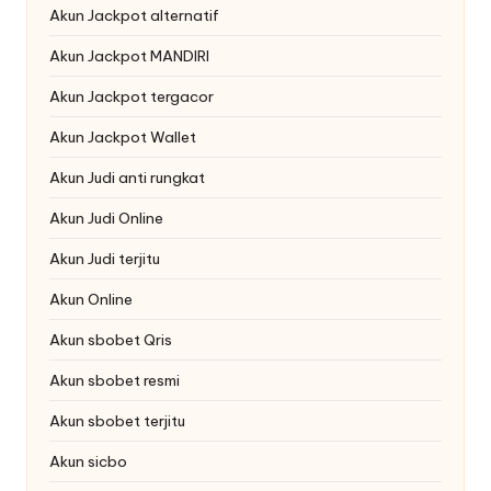
Akun Jackpot alternatif
Akun Jackpot MANDIRI
Akun Jackpot tergacor
Akun Jackpot Wallet
Akun Judi anti rungkat
Akun Judi Online
Akun Judi terjitu
Akun Online
Akun sbobet Qris
Akun sbobet resmi
Akun sbobet terjitu
Akun sicbo