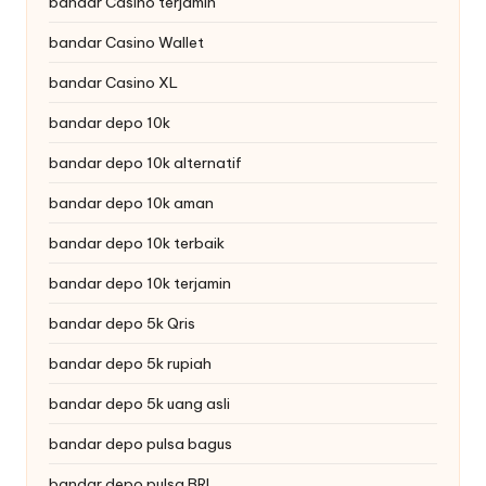
bandar Casino terjamin
bandar Casino Wallet
bandar Casino XL
bandar depo 10k
bandar depo 10k alternatif
bandar depo 10k aman
bandar depo 10k terbaik
bandar depo 10k terjamin
bandar depo 5k Qris
bandar depo 5k rupiah
bandar depo 5k uang asli
bandar depo pulsa bagus
bandar depo pulsa BRI