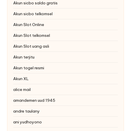
Akun sicbo saldo gratis
Akun sicbo telkomsel
Akun Slot Online
Akun Slot telkomsel
Akun Slot uang asli
Akun terjitu
Akun togel resmi
Akun XL
alice mail
amandemen uud 1945
andre taulany
ani yudhoyono