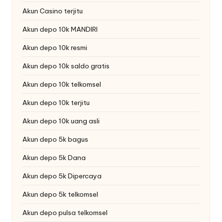
Akun Casino terjitu
Akun depo 10k MANDIRI
Akun depo 10k resmi
Akun depo 10k saldo gratis
Akun depo 10k telkomsel
Akun depo 10k terjitu
Akun depo 10k uang asli
Akun depo 5k bagus
Akun depo 5k Dana
Akun depo 5k Dipercaya
Akun depo 5k telkomsel
Akun depo pulsa telkomsel