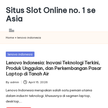
Situs Slot Online no. 1 se
Skip
to
Asia
content
Home
»
lenovo indonesia
Posted
lenovo indonesia
in
Lenovo Indonesia: Inovasi Teknologi Terkini,
Produk Unggulan, dan Perkembangan Pasar
Laptop di Tanah Air
By
admin
April 15, 2026
Posted
by
Lenovo Indonesia merupakan salah satu pemain utama
dalam industri teknologi, khususnya di segmen laptop,
desktop,…