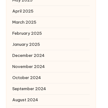
April 2025
March 2025
February 2025
January 2025
December 2024
November 2024
October 2024
September 2024
August 2024