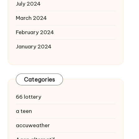
July 2024
March 2024
February 2024
January 2024
Categories
66 lottery
a teen
accuweather