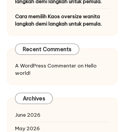
langkah demi langkah untuk pemula.
Cara memilih Kaos oversize wanita
langkah demi langkah untuk pemula.
Recent Comments
A WordPress Commenter
on
Hello
world!
Archives
June 2026
May 2026