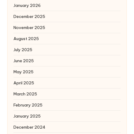
January 2026
December 2025
November 2025
August 2025
July 2025
June 2025
May 2025
April 2025
March 2025
February 2025
January 2025
December 2024