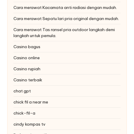
Cara merawat Kacamata anti radiasi dengan mudah.
Cara merawat Sepatu lari pria original dengan mudah.
Cara merawat Tas ransel pria outdoor langkah demi
langkah untuk pemula.
Casino bagus
Casino online
Casino rupiah
Casino terbaik
chat gpt
chick fil a near me
chick-fil-a
cindy kompas tv