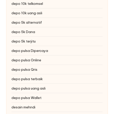
depo 10k telkomsel
depo 10k uang asli
depo 5k alternatif
depo 5k Dana
depo 5k terjitu
depo pulsa Dipercaya
depo pulsa Online
depo pulsa Qris
depo pulsa terbaik
depo pulsa uang asli
depo pulsa Wallet
desain mehndi