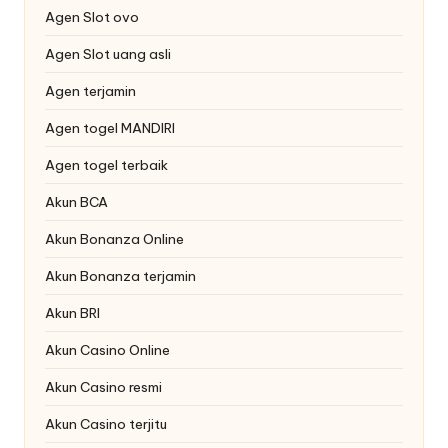
Agen Slot ovo
Agen Slot uang asli
Agen terjamin
Agen togel MANDIRI
Agen togel terbaik
Akun BCA
Akun Bonanza Online
Akun Bonanza terjamin
Akun BRI
Akun Casino Online
Akun Casino resmi
Akun Casino terjitu