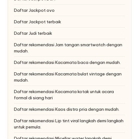
Daftar Jackpot ovo
Daftar Jackpot terbaik
Daftar Judi terbaik
Daftar rekomendasi Jam tangan smartwatch dengan
mudah.
Daftar rekomendasi Kacamata baca dengan mudah.
Daftar rekomendasi Kacamata bulat vintage dengan
mudah.
Daftar rekomendasi Kacamata kotak untuk acara
formal di siang hari
Daftar rekomendasi Kaos distro pria dengan mudah.
Daftar rekomendasi Lip tint viral langkah demi langkah
untuk pemula.
Daftar rekomendasi Micellar water langkah demi