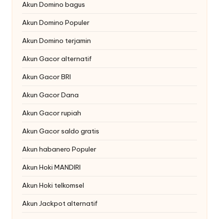
Akun Domino bagus
Akun Domino Populer
Akun Domino terjamin
Akun Gacor alternatif
Akun Gacor BRI
Akun Gacor Dana
Akun Gacor rupiah
Akun Gacor saldo gratis
Akun habanero Populer
Akun Hoki MANDIRI
Akun Hoki telkomsel
Akun Jackpot alternatif