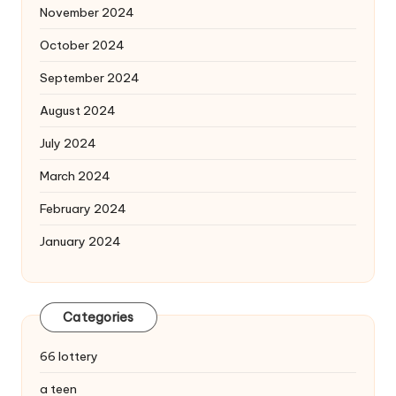
November 2024
October 2024
September 2024
August 2024
July 2024
March 2024
February 2024
January 2024
Categories
66 lottery
a teen