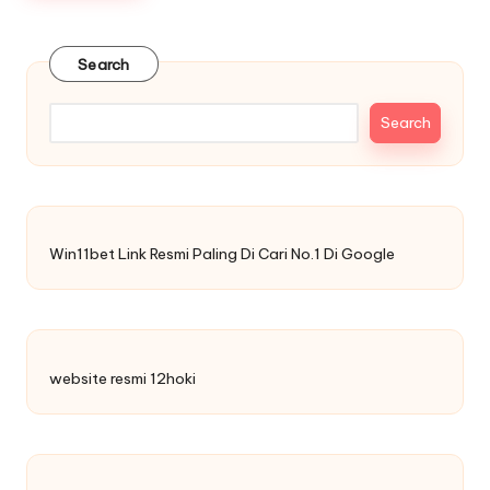
Search
Search
Win11bet Link Resmi Paling Di Cari No.1 Di Google
website resmi 12hoki