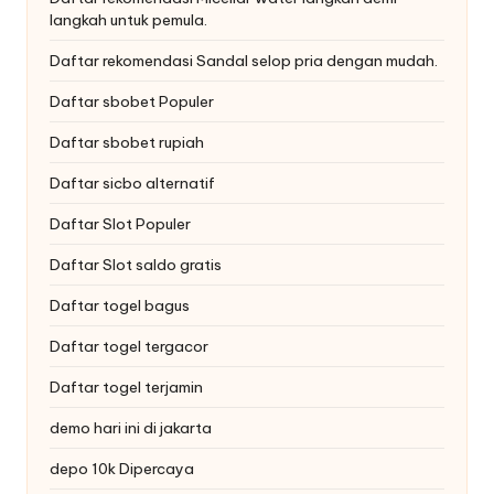
langkah untuk pemula.
Daftar rekomendasi Sandal selop pria dengan mudah.
Daftar sbobet Populer
Daftar sbobet rupiah
Daftar sicbo alternatif
Daftar Slot Populer
Daftar Slot saldo gratis
Daftar togel bagus
Daftar togel tergacor
Daftar togel terjamin
demo hari ini di jakarta
depo 10k Dipercaya