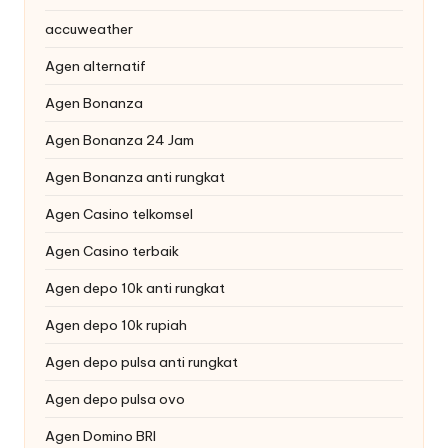
accuweather
Agen alternatif
Agen Bonanza
Agen Bonanza 24 Jam
Agen Bonanza anti rungkat
Agen Casino telkomsel
Agen Casino terbaik
Agen depo 10k anti rungkat
Agen depo 10k rupiah
Agen depo pulsa anti rungkat
Agen depo pulsa ovo
Agen Domino BRI