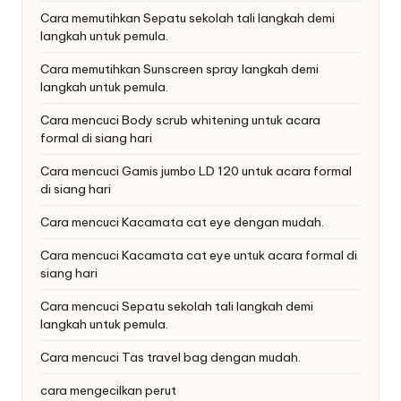
Cara memutihkan Sepatu sekolah tali langkah demi
langkah untuk pemula.
Cara memutihkan Sunscreen spray langkah demi
langkah untuk pemula.
Cara mencuci Body scrub whitening untuk acara
formal di siang hari
Cara mencuci Gamis jumbo LD 120 untuk acara formal
di siang hari
Cara mencuci Kacamata cat eye dengan mudah.
Cara mencuci Kacamata cat eye untuk acara formal di
siang hari
Cara mencuci Sepatu sekolah tali langkah demi
langkah untuk pemula.
Cara mencuci Tas travel bag dengan mudah.
cara mengecilkan perut