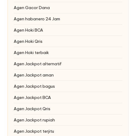
Agen Gacor Dana
Agen habanero 24 Jam
Agen Hoki BCA
Agen Hoki Qris
Agen Hoki terbaik
Agen Jackpot alternatif
Agen Jackpot aman
Agen Jackpot bagus
Agen Jackpot BCA
Agen Jackpot Qris
Agen Jackpot rupiah
Agen Jackpot terjitu