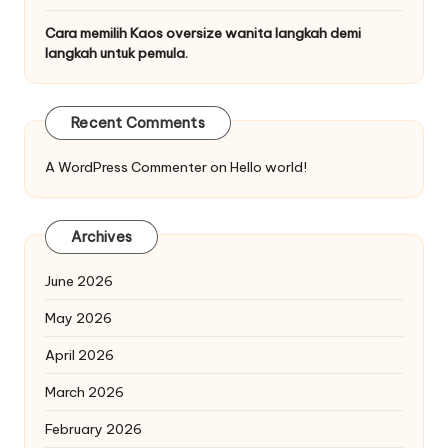
Cara memilih Kaos oversize wanita langkah demi
langkah untuk pemula.
Recent Comments
A WordPress Commenter
on
Hello world!
Archives
June 2026
May 2026
April 2026
March 2026
February 2026