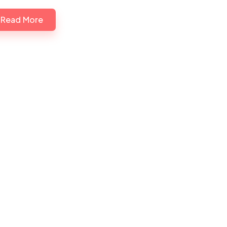
Read More