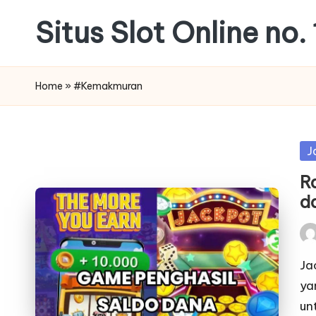
Situs Slot Online no. 
Skip
to
content
Home
»
#Kemakmuran
Po
J
in
R
d
Pos
by
Ja
ya
un