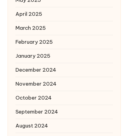
April 2025
March 2025
February 2025
January 2025
December 2024
November 2024
October 2024
September 2024
August 2024