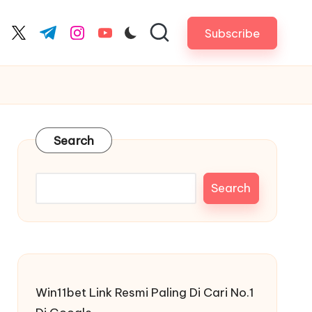
Subscribe
cebook.com
twitter.com
t.me
instagram.com
youtube.com
Search
Search
Win11bet Link Resmi Paling Di Cari No.1