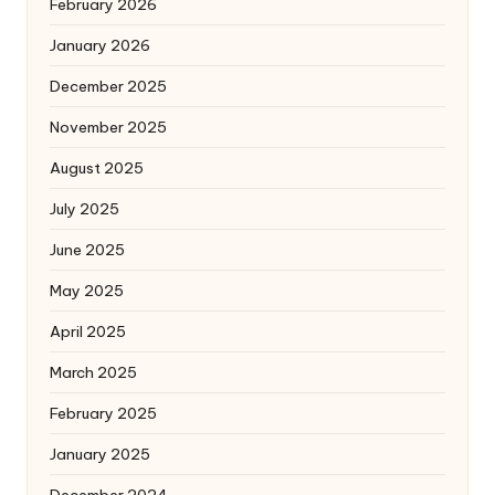
February 2026
January 2026
December 2025
November 2025
August 2025
July 2025
June 2025
May 2025
April 2025
March 2025
February 2025
January 2025
December 2024