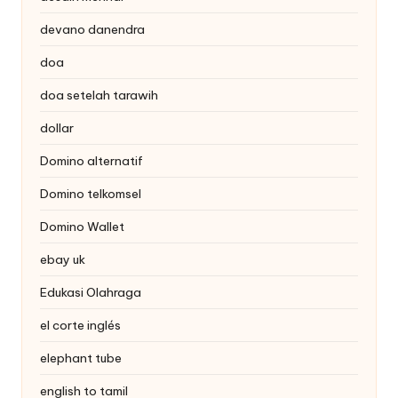
devano danendra
doa
doa setelah tarawih
dollar
Domino alternatif
Domino telkomsel
Domino Wallet
ebay uk
Edukasi Olahraga
el corte inglés
elephant tube
english to tamil