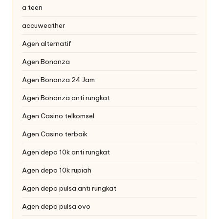
a teen
accuweather
Agen alternatif
Agen Bonanza
Agen Bonanza 24 Jam
Agen Bonanza anti rungkat
Agen Casino telkomsel
Agen Casino terbaik
Agen depo 10k anti rungkat
Agen depo 10k rupiah
Agen depo pulsa anti rungkat
Agen depo pulsa ovo