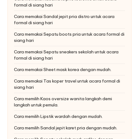
formal di siang hari
Cara memakai Sandal jepit pria distro untuk acara
formal di siang hari
Cara memakai Sepatu boots pria untuk acara formal di
siang hari
Cara memakai Sepatu sneakers sekolah untuk acara
formal di siang hari
Cara memakai Sheet mask korea dengan mudah.
Cara memakai Tas koper travel untuk acara formal di
siang hari
Cara memilih Kaos oversize wanita langkah demi
langkah untuk pemula.
Cara memilih Lipstik wardah dengan mudah.
Cara memilih Sandal jepit karet pria dengan mudah.