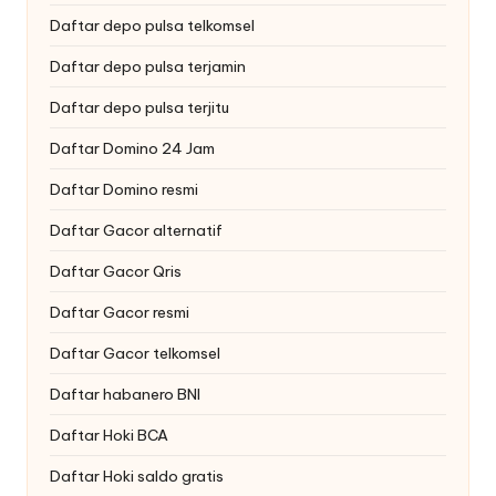
Daftar depo pulsa telkomsel
Daftar depo pulsa terjamin
Daftar depo pulsa terjitu
Daftar Domino 24 Jam
Daftar Domino resmi
Daftar Gacor alternatif
Daftar Gacor Qris
Daftar Gacor resmi
Daftar Gacor telkomsel
Daftar habanero BNI
Daftar Hoki BCA
Daftar Hoki saldo gratis