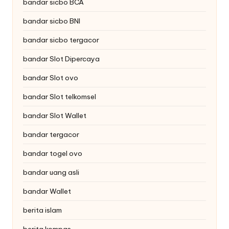
bandar sicbo BCA
bandar sicbo BNI
bandar sicbo tergacor
bandar Slot Dipercaya
bandar Slot ovo
bandar Slot telkomsel
bandar Slot Wallet
bandar tergacor
bandar togel ovo
bandar uang asli
bandar Wallet
berita islam
berita kompas