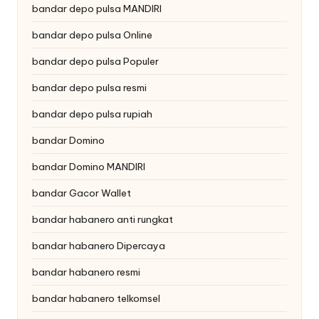
bandar depo pulsa MANDIRI
bandar depo pulsa Online
bandar depo pulsa Populer
bandar depo pulsa resmi
bandar depo pulsa rupiah
bandar Domino
bandar Domino MANDIRI
bandar Gacor Wallet
bandar habanero anti rungkat
bandar habanero Dipercaya
bandar habanero resmi
bandar habanero telkomsel