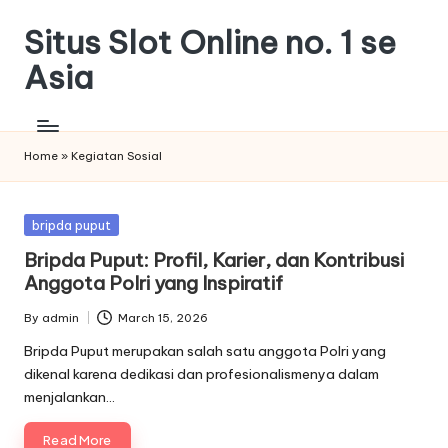
Situs Slot Online no. 1 se
Skip
to
Asia
content
Home
»
Kegiatan Sosial
Posted
bripda puput
in
Bripda Puput: Profil, Karier, dan Kontribusi
Anggota Polri yang Inspiratif
By
admin
March 15, 2026
Posted
by
Bripda Puput merupakan salah satu anggota Polri yang
dikenal karena dedikasi dan profesionalismenya dalam
menjalankan…
Read More