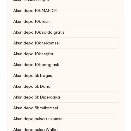
Akun depo 10k MANDIRI
Akun depo 10k resmi
Akun depo 10k saldo gratis
Akun depo 10k telkomsel
Akun depo 10k terjitu
Akun depo 10k uang asli
Akun depo 5k bagus
Akun depo 5k Dana
Akun depo 5k Dipercaya
Akun depo 5k telkomsel
Akun depo pulsa telkomsel
Akun depo pulsa Wallet