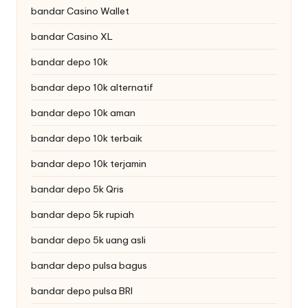
bandar Casino Wallet
bandar Casino XL
bandar depo 10k
bandar depo 10k alternatif
bandar depo 10k aman
bandar depo 10k terbaik
bandar depo 10k terjamin
bandar depo 5k Qris
bandar depo 5k rupiah
bandar depo 5k uang asli
bandar depo pulsa bagus
bandar depo pulsa BRI