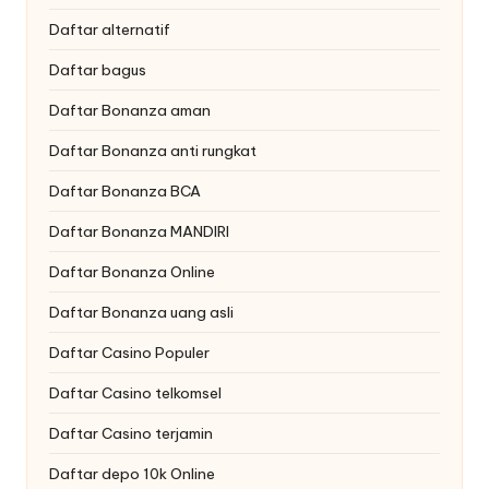
Daftar alternatif
Daftar bagus
Daftar Bonanza aman
Daftar Bonanza anti rungkat
Daftar Bonanza BCA
Daftar Bonanza MANDIRI
Daftar Bonanza Online
Daftar Bonanza uang asli
Daftar Casino Populer
Daftar Casino telkomsel
Daftar Casino terjamin
Daftar depo 10k Online