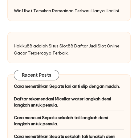
Win11bet
Temukan Permainan Terbaru Hanya Hari Ini
Hokiku88
adalah Situs Slot88 Daftar Judi Slot Online
Gacor Terpercaya Terbaik.
Recent Posts
Cara memutihkan Sepatu lari anti slip dengan mudah.
Daftar rekomendasi Micellar water langkah demi
langkah untuk pemula.
Cara mencuci Sepatu sekolah tali langkah demi
langkah untuk pemula.
Cara memutihkan Sepatu sekolah tali langkah demi