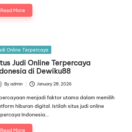
Read More
sted
udi Online Terpercaya
itus Judi Online Terpercaya
ndonesia di Dewiku88
By
admin
January 28, 2026
ted
percayaan menjadi faktor utama dalam memilih
tform hiburan digital. Istilah situs judi online
rpercaya Indonesia…
Read More