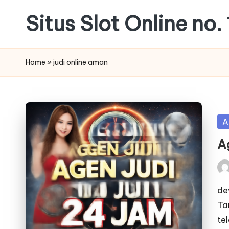
Situs Slot Online no. 
Skip
to
content
Home
»
judi online aman
Po
A
in
A
Pos
by
de
Ta
te