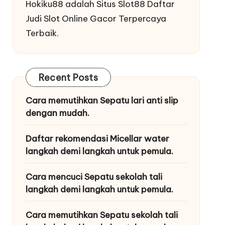
Hokiku88
adalah Situs Slot88 Daftar
Judi Slot Online Gacor Terpercaya
Terbaik.
Recent Posts
Cara memutihkan Sepatu lari anti slip
dengan mudah.
Daftar rekomendasi Micellar water
langkah demi langkah untuk pemula.
Cara mencuci Sepatu sekolah tali
langkah demi langkah untuk pemula.
Cara memutihkan Sepatu sekolah tali