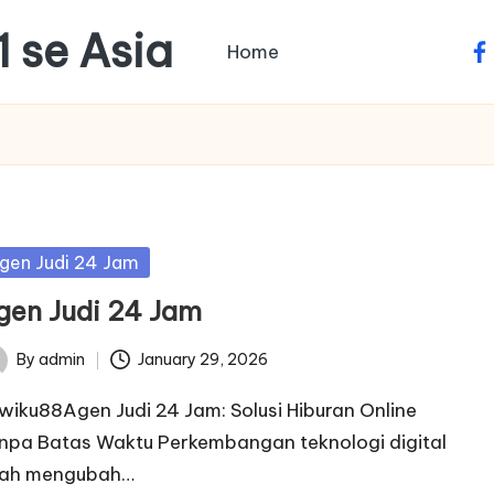
1 se Asia
Home
fa
sted
gen Judi 24 Jam
gen Judi 24 Jam
By
admin
January 29, 2026
ted
wiku88Agen Judi 24 Jam: Solusi Hiburan Online
npa Batas Waktu Perkembangan teknologi digital
lah mengubah…