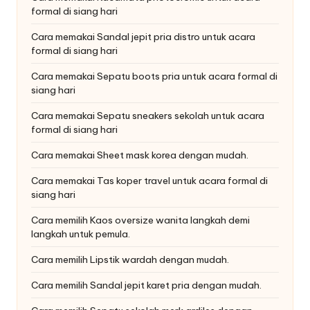
formal di siang hari
Cara memakai Sandal jepit pria distro untuk acara
formal di siang hari
Cara memakai Sepatu boots pria untuk acara formal di
siang hari
Cara memakai Sepatu sneakers sekolah untuk acara
formal di siang hari
Cara memakai Sheet mask korea dengan mudah.
Cara memakai Tas koper travel untuk acara formal di
siang hari
Cara memilih Kaos oversize wanita langkah demi
langkah untuk pemula.
Cara memilih Lipstik wardah dengan mudah.
Cara memilih Sandal jepit karet pria dengan mudah.