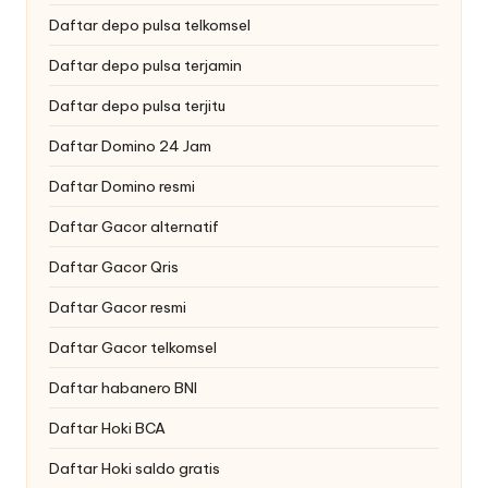
Daftar depo pulsa telkomsel
Daftar depo pulsa terjamin
Daftar depo pulsa terjitu
Daftar Domino 24 Jam
Daftar Domino resmi
Daftar Gacor alternatif
Daftar Gacor Qris
Daftar Gacor resmi
Daftar Gacor telkomsel
Daftar habanero BNI
Daftar Hoki BCA
Daftar Hoki saldo gratis