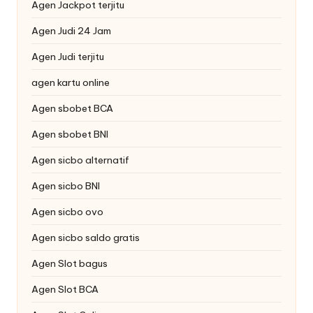
Agen Jackpot terjitu
Agen Judi 24 Jam
Agen Judi terjitu
agen kartu online
Agen sbobet BCA
Agen sbobet BNI
Agen sicbo alternatif
Agen sicbo BNI
Agen sicbo ovo
Agen sicbo saldo gratis
Agen Slot bagus
Agen Slot BCA