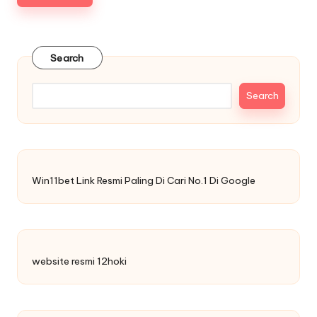
Search
Search
Win11bet Link Resmi Paling Di Cari No.1 Di Google
website resmi 12hoki