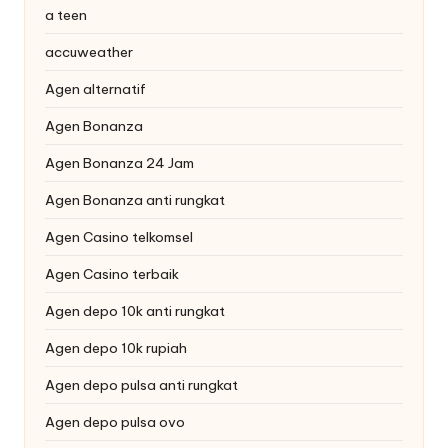
a teen
accuweather
Agen alternatif
Agen Bonanza
Agen Bonanza 24 Jam
Agen Bonanza anti rungkat
Agen Casino telkomsel
Agen Casino terbaik
Agen depo 10k anti rungkat
Agen depo 10k rupiah
Agen depo pulsa anti rungkat
Agen depo pulsa ovo