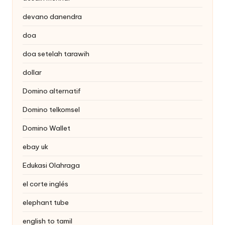
devano danendra
doa
doa setelah tarawih
dollar
Domino alternatif
Domino telkomsel
Domino Wallet
ebay uk
Edukasi Olahraga
el corte inglés
elephant tube
english to tamil