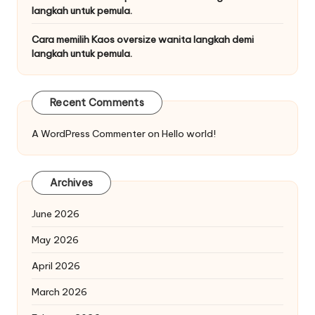
langkah untuk pemula.
Cara memilih Kaos oversize wanita langkah demi
langkah untuk pemula.
Recent Comments
A WordPress Commenter
on
Hello world!
Archives
June 2026
May 2026
April 2026
March 2026