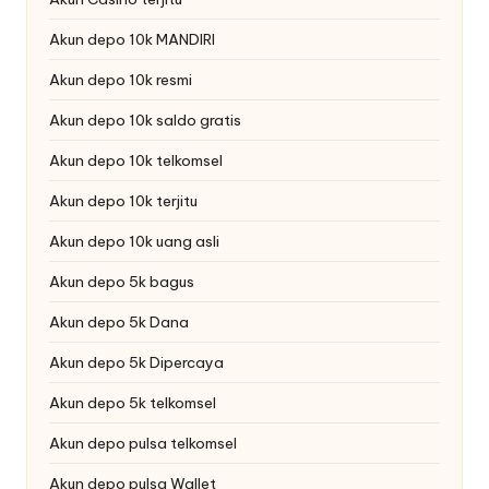
Akun depo 10k MANDIRI
Akun depo 10k resmi
Akun depo 10k saldo gratis
Akun depo 10k telkomsel
Akun depo 10k terjitu
Akun depo 10k uang asli
Akun depo 5k bagus
Akun depo 5k Dana
Akun depo 5k Dipercaya
Akun depo 5k telkomsel
Akun depo pulsa telkomsel
Akun depo pulsa Wallet