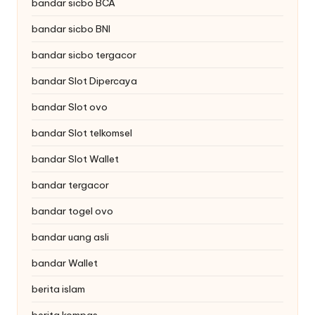
bandar sicbo BCA
bandar sicbo BNI
bandar sicbo tergacor
bandar Slot Dipercaya
bandar Slot ovo
bandar Slot telkomsel
bandar Slot Wallet
bandar tergacor
bandar togel ovo
bandar uang asli
bandar Wallet
berita islam
berita kompas