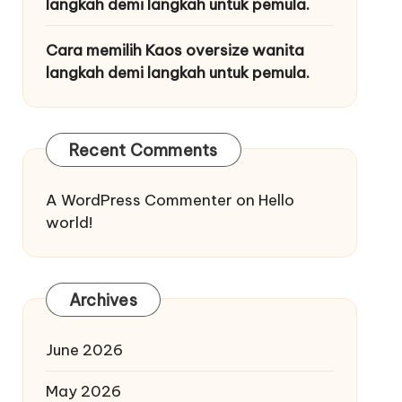
langkah demi langkah untuk pemula.
Cara memilih Kaos oversize wanita
langkah demi langkah untuk pemula.
Recent Comments
A WordPress Commenter
on
Hello
world!
Archives
June 2026
May 2026