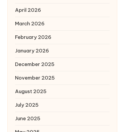
April 2026
March 2026
February 2026
January 2026
December 2025
November 2025
August 2025
July 2025
June 2025
May 2025