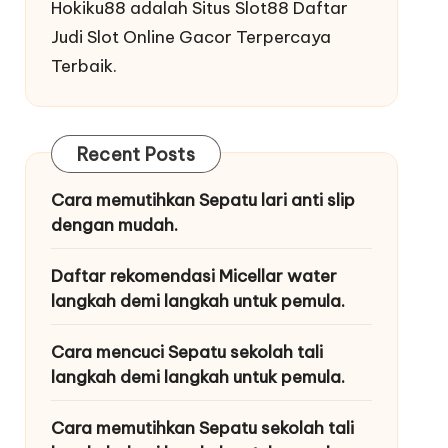
Hokiku88
adalah Situs Slot88 Daftar
Judi Slot Online Gacor Terpercaya
Terbaik.
Recent Posts
Cara memutihkan Sepatu lari anti slip
dengan mudah.
Daftar rekomendasi Micellar water
langkah demi langkah untuk pemula.
Cara mencuci Sepatu sekolah tali
langkah demi langkah untuk pemula.
Cara memutihkan Sepatu sekolah tali