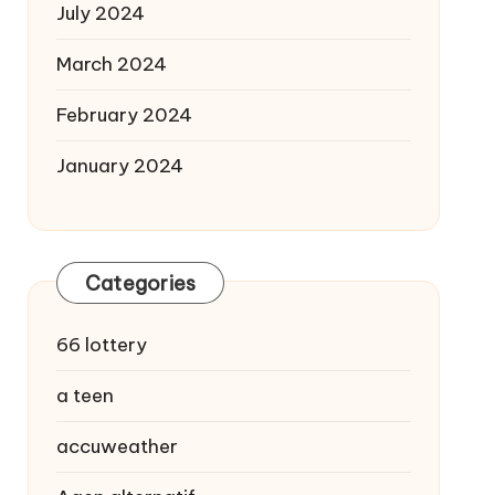
July 2024
March 2024
February 2024
January 2024
Categories
66 lottery
a teen
accuweather