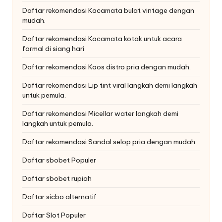
Daftar rekomendasi Kacamata bulat vintage dengan
mudah.
Daftar rekomendasi Kacamata kotak untuk acara
formal di siang hari
Daftar rekomendasi Kaos distro pria dengan mudah.
Daftar rekomendasi Lip tint viral langkah demi langkah
untuk pemula.
Daftar rekomendasi Micellar water langkah demi
langkah untuk pemula.
Daftar rekomendasi Sandal selop pria dengan mudah.
Daftar sbobet Populer
Daftar sbobet rupiah
Daftar sicbo alternatif
Daftar Slot Populer