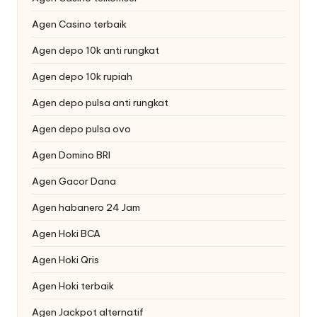
Agen Casino terbaik
Agen depo 10k anti rungkat
Agen depo 10k rupiah
Agen depo pulsa anti rungkat
Agen depo pulsa ovo
Agen Domino BRI
Agen Gacor Dana
Agen habanero 24 Jam
Agen Hoki BCA
Agen Hoki Qris
Agen Hoki terbaik
Agen Jackpot alternatif