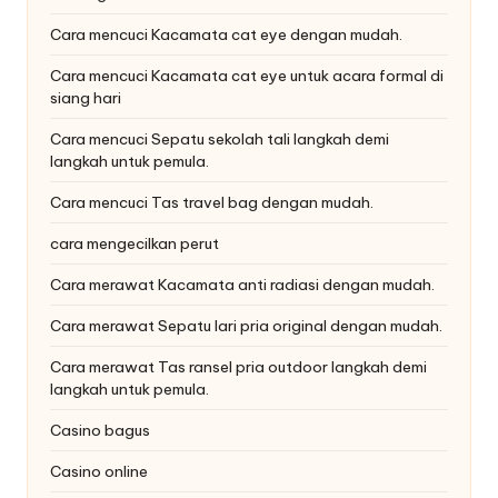
Cara mencuci Kacamata cat eye dengan mudah.
Cara mencuci Kacamata cat eye untuk acara formal di
siang hari
Cara mencuci Sepatu sekolah tali langkah demi
langkah untuk pemula.
Cara mencuci Tas travel bag dengan mudah.
cara mengecilkan perut
Cara merawat Kacamata anti radiasi dengan mudah.
Cara merawat Sepatu lari pria original dengan mudah.
Cara merawat Tas ransel pria outdoor langkah demi
langkah untuk pemula.
Casino bagus
Casino online