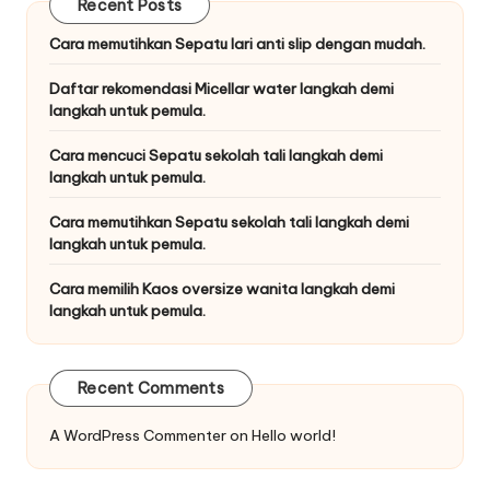
Recent Posts
Cara memutihkan Sepatu lari anti slip dengan mudah.
Daftar rekomendasi Micellar water langkah demi
langkah untuk pemula.
Cara mencuci Sepatu sekolah tali langkah demi
langkah untuk pemula.
Cara memutihkan Sepatu sekolah tali langkah demi
langkah untuk pemula.
Cara memilih Kaos oversize wanita langkah demi
langkah untuk pemula.
Recent Comments
A WordPress Commenter
on
Hello world!