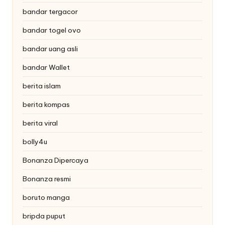
bandar tergacor
bandar togel ovo
bandar uang asli
bandar Wallet
berita islam
berita kompas
berita viral
bolly4u
Bonanza Dipercaya
Bonanza resmi
boruto manga
bripda puput