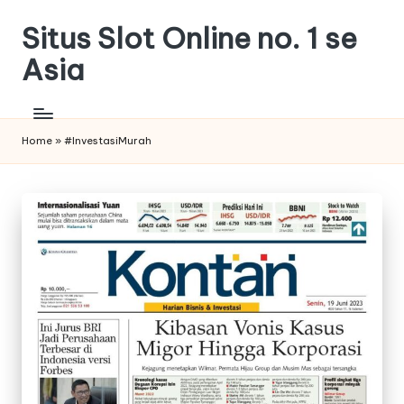
Situs Slot Online no. 1 se
Skip
to
Asia
content
Home
»
#InvestasiMurah