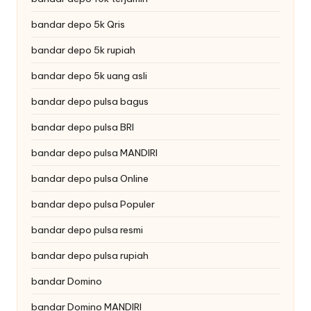
bandar depo 5k Qris
bandar depo 5k rupiah
bandar depo 5k uang asli
bandar depo pulsa bagus
bandar depo pulsa BRI
bandar depo pulsa MANDIRI
bandar depo pulsa Online
bandar depo pulsa Populer
bandar depo pulsa resmi
bandar depo pulsa rupiah
bandar Domino
bandar Domino MANDIRI