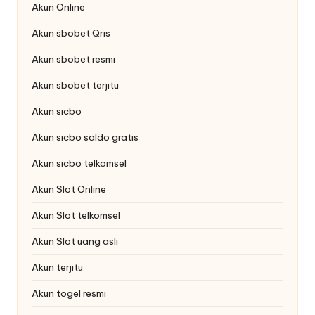
Akun Online
Akun sbobet Qris
Akun sbobet resmi
Akun sbobet terjitu
Akun sicbo
Akun sicbo saldo gratis
Akun sicbo telkomsel
Akun Slot Online
Akun Slot telkomsel
Akun Slot uang asli
Akun terjitu
Akun togel resmi