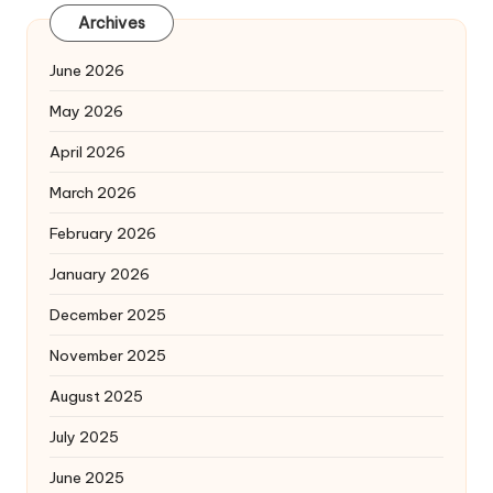
Archives
June 2026
May 2026
April 2026
March 2026
February 2026
January 2026
December 2025
November 2025
August 2025
July 2025
June 2025