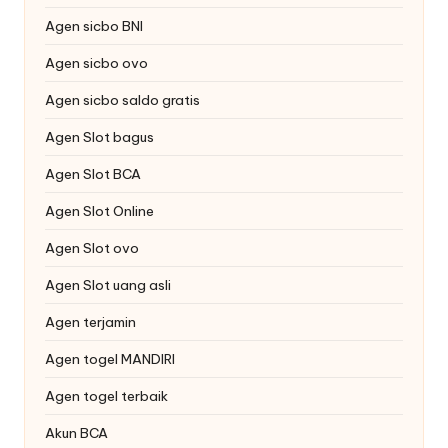
Agen sicbo BNI
Agen sicbo ovo
Agen sicbo saldo gratis
Agen Slot bagus
Agen Slot BCA
Agen Slot Online
Agen Slot ovo
Agen Slot uang asli
Agen terjamin
Agen togel MANDIRI
Agen togel terbaik
Akun BCA