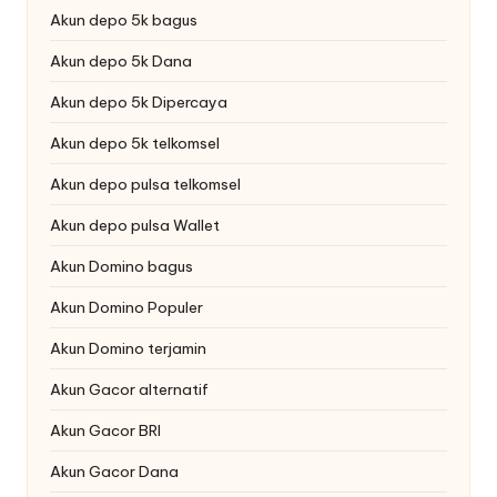
Akun depo 5k bagus
Akun depo 5k Dana
Akun depo 5k Dipercaya
Akun depo 5k telkomsel
Akun depo pulsa telkomsel
Akun depo pulsa Wallet
Akun Domino bagus
Akun Domino Populer
Akun Domino terjamin
Akun Gacor alternatif
Akun Gacor BRI
Akun Gacor Dana