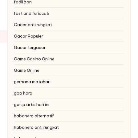
fadli zon
fast and furious 9
Gacor anti rungkat
Gacor Populer
Gacor tergacor
Game Casino Online
Game Online
gerhana matahari
goo hara
gosip artis hari ini
habanero alternatif
habanero anti rungkat