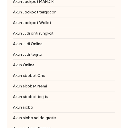
Akun Jackpot MANDIRI
Akun Jackpot tergacor
Akun Jackpot Wallet
Akun Judi anti rungkat
Akun Judi Online
Akun Judi terjitu
Akun Online
Akun sbobet Qris
Akun sbobet resmi
Akun sbobet terjitu
Akun sicbo
Akun sicbo saldo gratis