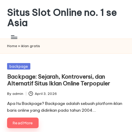
Situs Slot Online no. 1 se
Skip
to
Asia
content
Home
»
iklan gratis
Posted
backpage
in
Backpage: Sejarah, Kontroversi, dan
Alternatif Situs Iklan Online Terpopuler
By
admin
April 3, 2026
Posted
by
Apa Itu Backpage? Backpage adalah sebuah platform iklan
baris online yang didirikan pada tahun 2004.…
Read More