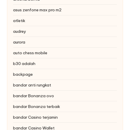
asus zenfone max pro m2
atletik
audrey
aurora
auto chess mobile
b30 adalah
backpage
bandar anti rungkat
bandar Bonanza ovo
bandar Bonanza terbaik
bandar Casino terjamin
bandar Casino Wallet