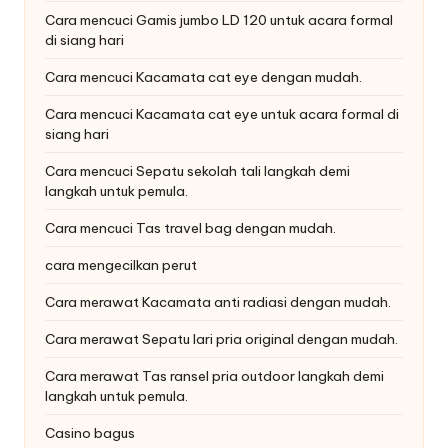
Cara mencuci Gamis jumbo LD 120 untuk acara formal
di siang hari
Cara mencuci Kacamata cat eye dengan mudah.
Cara mencuci Kacamata cat eye untuk acara formal di
siang hari
Cara mencuci Sepatu sekolah tali langkah demi
langkah untuk pemula.
Cara mencuci Tas travel bag dengan mudah.
cara mengecilkan perut
Cara merawat Kacamata anti radiasi dengan mudah.
Cara merawat Sepatu lari pria original dengan mudah.
Cara merawat Tas ransel pria outdoor langkah demi
langkah untuk pemula.
Casino bagus