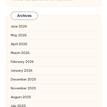
Archives
June 2026
May 2026
April 2026
March 2026
February 2026
January 2026
December 2025
November 2025
August 2025
July 2025