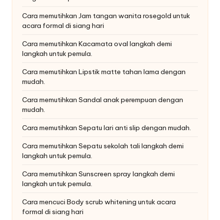
Cara memutihkan Jam tangan wanita rosegold untuk
acara formal di siang hari
Cara memutihkan Kacamata oval langkah demi
langkah untuk pemula.
Cara memutihkan Lipstik matte tahan lama dengan
mudah.
Cara memutihkan Sandal anak perempuan dengan
mudah.
Cara memutihkan Sepatu lari anti slip dengan mudah.
Cara memutihkan Sepatu sekolah tali langkah demi
langkah untuk pemula.
Cara memutihkan Sunscreen spray langkah demi
langkah untuk pemula.
Cara mencuci Body scrub whitening untuk acara
formal di siang hari