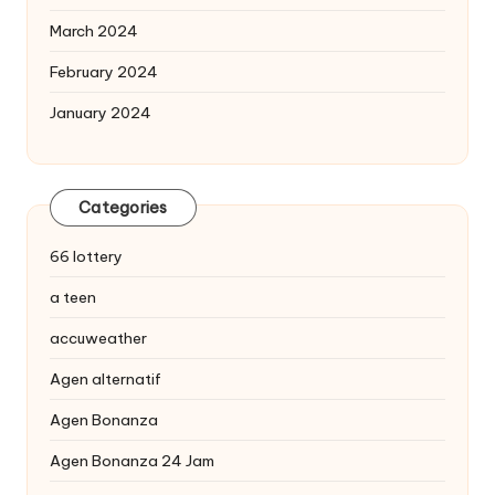
March 2024
February 2024
January 2024
Categories
66 lottery
a teen
accuweather
Agen alternatif
Agen Bonanza
Agen Bonanza 24 Jam