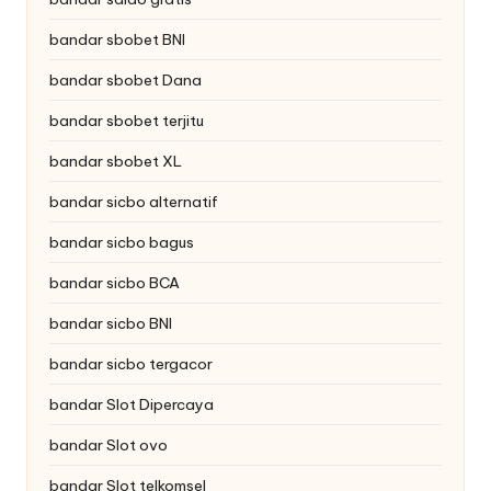
bandar sbobet BNI
bandar sbobet Dana
bandar sbobet terjitu
bandar sbobet XL
bandar sicbo alternatif
bandar sicbo bagus
bandar sicbo BCA
bandar sicbo BNI
bandar sicbo tergacor
bandar Slot Dipercaya
bandar Slot ovo
bandar Slot telkomsel