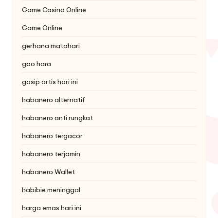
Game Casino Online
Game Online
gerhana matahari
goo hara
gosip artis hari ini
habanero alternatif
habanero anti rungkat
habanero tergacor
habanero terjamin
habanero Wallet
habibie meninggal
harga emas hari ini