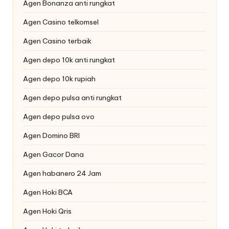
Agen Bonanza anti rungkat
Agen Casino telkomsel
Agen Casino terbaik
Agen depo 10k anti rungkat
Agen depo 10k rupiah
Agen depo pulsa anti rungkat
Agen depo pulsa ovo
Agen Domino BRI
Agen Gacor Dana
Agen habanero 24 Jam
Agen Hoki BCA
Agen Hoki Qris