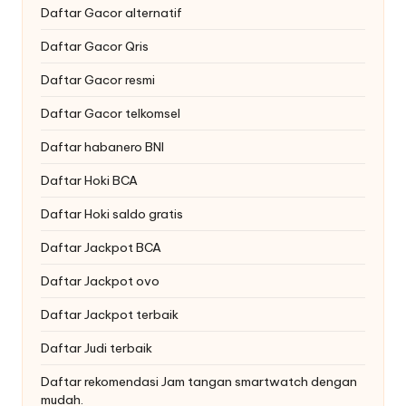
Daftar Gacor alternatif
Daftar Gacor Qris
Daftar Gacor resmi
Daftar Gacor telkomsel
Daftar habanero BNI
Daftar Hoki BCA
Daftar Hoki saldo gratis
Daftar Jackpot BCA
Daftar Jackpot ovo
Daftar Jackpot terbaik
Daftar Judi terbaik
Daftar rekomendasi Jam tangan smartwatch dengan
mudah.