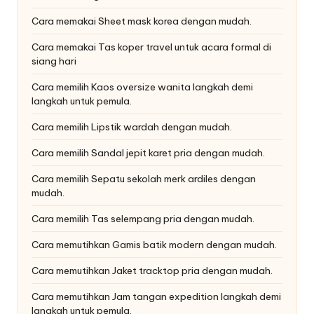
Cara memakai Sheet mask korea dengan mudah.
Cara memakai Tas koper travel untuk acara formal di
siang hari
Cara memilih Kaos oversize wanita langkah demi
langkah untuk pemula.
Cara memilih Lipstik wardah dengan mudah.
Cara memilih Sandal jepit karet pria dengan mudah.
Cara memilih Sepatu sekolah merk ardiles dengan
mudah.
Cara memilih Tas selempang pria dengan mudah.
Cara memutihkan Gamis batik modern dengan mudah.
Cara memutihkan Jaket tracktop pria dengan mudah.
Cara memutihkan Jam tangan expedition langkah demi
langkah untuk pemula.