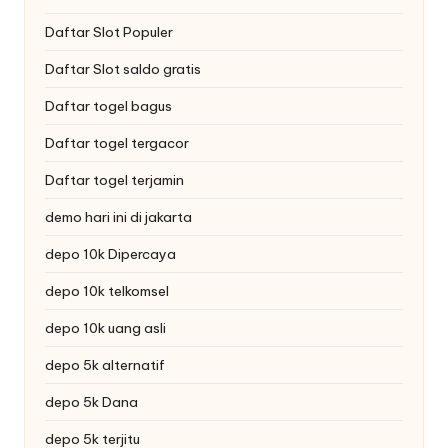
Daftar Slot Populer
Daftar Slot saldo gratis
Daftar togel bagus
Daftar togel tergacor
Daftar togel terjamin
demo hari ini di jakarta
depo 10k Dipercaya
depo 10k telkomsel
depo 10k uang asli
depo 5k alternatif
depo 5k Dana
depo 5k terjitu