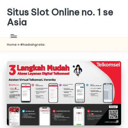
Situs Slot Online no. 1 se
Skip
to
Asia
content
Home
»
#hadiahgratis