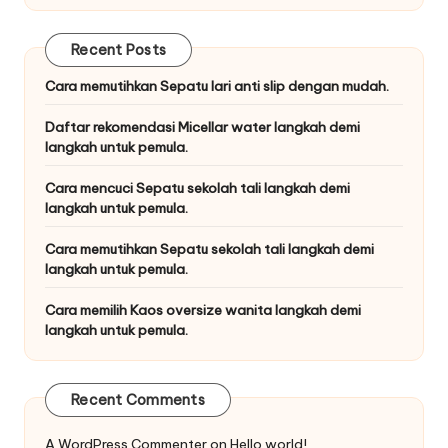
Recent Posts
Cara memutihkan Sepatu lari anti slip dengan mudah.
Daftar rekomendasi Micellar water langkah demi
langkah untuk pemula.
Cara mencuci Sepatu sekolah tali langkah demi
langkah untuk pemula.
Cara memutihkan Sepatu sekolah tali langkah demi
langkah untuk pemula.
Cara memilih Kaos oversize wanita langkah demi
langkah untuk pemula.
Recent Comments
A WordPress Commenter
on
Hello world!