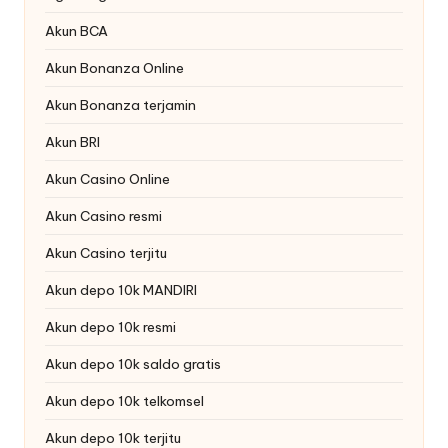
Akun BCA
Akun Bonanza Online
Akun Bonanza terjamin
Akun BRI
Akun Casino Online
Akun Casino resmi
Akun Casino terjitu
Akun depo 10k MANDIRI
Akun depo 10k resmi
Akun depo 10k saldo gratis
Akun depo 10k telkomsel
Akun depo 10k terjitu