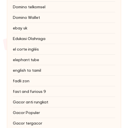
Domino telkomsel
Domino Wallet
ebay uk
Edukasi Olahraga
el corte inglés
elephant tube
english to tamil
fadli zon
fast and furious 9
Gacor anti rungkat
Gacor Populer
Gacor tergacor