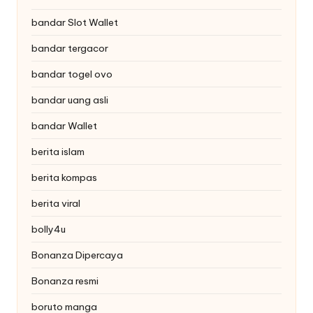
bandar Slot Wallet
bandar tergacor
bandar togel ovo
bandar uang asli
bandar Wallet
berita islam
berita kompas
berita viral
bolly4u
Bonanza Dipercaya
Bonanza resmi
boruto manga