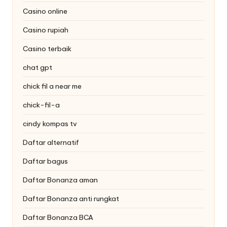
Casino online
Casino rupiah
Casino terbaik
chat gpt
chick fil a near me
chick-fil-a
cindy kompas tv
Daftar alternatif
Daftar bagus
Daftar Bonanza aman
Daftar Bonanza anti rungkat
Daftar Bonanza BCA