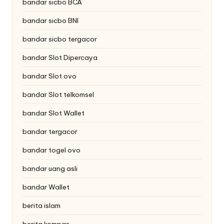
bandar sicbo BCA
bandar sicbo BNI
bandar sicbo tergacor
bandar Slot Dipercaya
bandar Slot ovo
bandar Slot telkomsel
bandar Slot Wallet
bandar tergacor
bandar togel ovo
bandar uang asli
bandar Wallet
berita islam
berita kompas