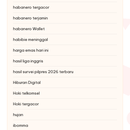
habanero tergacor
habanero terjamin
habanero Wallet
habibie meninggal
harga emas hari ini
hasil liga inggris
hasil survei pilpres 2026 terbaru
Hiburan Digital
Hoki telkomsel
Hoki tergacor
hujan
ibomma