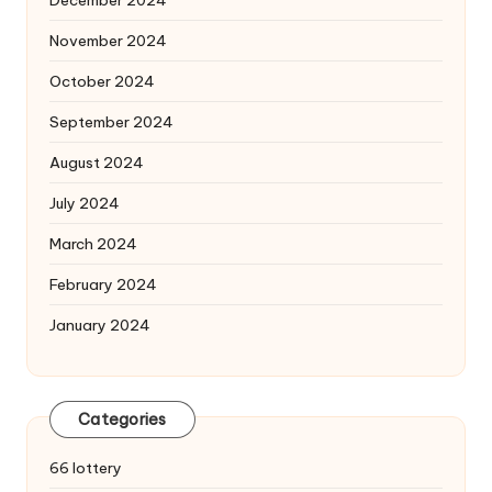
November 2024
October 2024
September 2024
August 2024
July 2024
March 2024
February 2024
January 2024
Categories
66 lottery