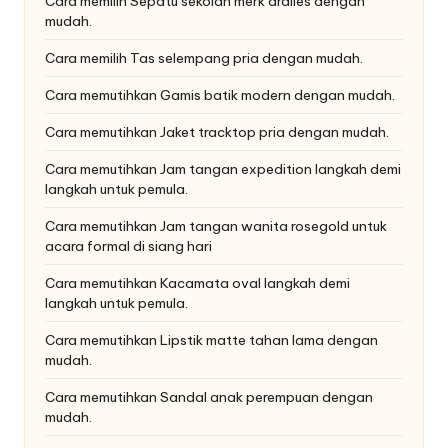
Cara memilih Sepatu sekolah merk ardiles dengan
mudah.
Cara memilih Tas selempang pria dengan mudah.
Cara memutihkan Gamis batik modern dengan mudah.
Cara memutihkan Jaket tracktop pria dengan mudah.
Cara memutihkan Jam tangan expedition langkah demi
langkah untuk pemula.
Cara memutihkan Jam tangan wanita rosegold untuk
acara formal di siang hari
Cara memutihkan Kacamata oval langkah demi
langkah untuk pemula.
Cara memutihkan Lipstik matte tahan lama dengan
mudah.
Cara memutihkan Sandal anak perempuan dengan
mudah.