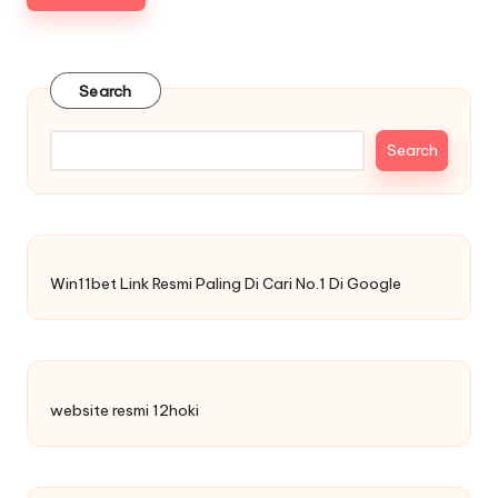
Search
Search
Win11bet Link Resmi Paling Di Cari No.1 Di Google
website resmi 12hoki