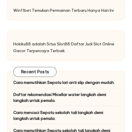
Win11bet
Temukan Permainan Terbaru Hanya Hari Ini
Hokiku88
adalah Situs Slot88 Daftar Judi Slot Online
Gacor Terpercaya Terbaik.
Recent Posts
Cara memutihkan Sepatu lari anti slip dengan mudah.
Daftar rekomendasi Micellar water langkah demi
langkah untuk pemula.
Cara mencuci Sepatu sekolah tali langkah demi
langkah untuk pemula.
Cara memutihkan Sepatu sekolah tali langkah demi