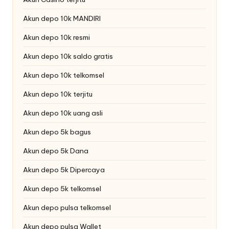
Akun depo 10k MANDIRI
Akun depo 10k resmi
Akun depo 10k saldo gratis
Akun depo 10k telkomsel
Akun depo 10k terjitu
Akun depo 10k uang asli
Akun depo 5k bagus
Akun depo 5k Dana
Akun depo 5k Dipercaya
Akun depo 5k telkomsel
Akun depo pulsa telkomsel
Akun depo pulsa Wallet