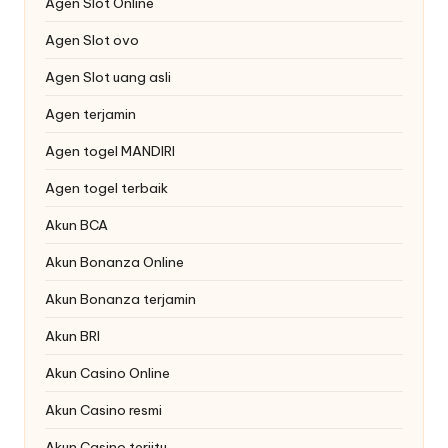
Agen Slot Online
Agen Slot ovo
Agen Slot uang asli
Agen terjamin
Agen togel MANDIRI
Agen togel terbaik
Akun BCA
Akun Bonanza Online
Akun Bonanza terjamin
Akun BRI
Akun Casino Online
Akun Casino resmi
Akun Casino terjitu