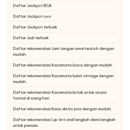
Daftar Jackpot BCA
Daftar Jackpot ovo
Daftar Jackpot terbaik
Daftar Judi terbaik
Daftar rekomendasi Jam tangan smartwatch dengan
mudah.
Daftar rekomendasi Kacamata baca dengan mudah.
Daftar rekomendasi Kacamata bulat vintage dengan
mudah.
Daftar rekomendasi Kacamata kotak untuk acara
formal di siang hari
Daftar rekomendasi Kaos distro pria dengan mudah.
Daftar rekomendasi Lip tint viral langkah demi langkah
untuk pemula.