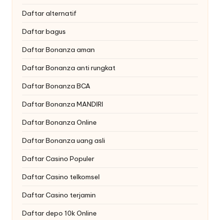
Daftar alternatif
Daftar bagus
Daftar Bonanza aman
Daftar Bonanza anti rungkat
Daftar Bonanza BCA
Daftar Bonanza MANDIRI
Daftar Bonanza Online
Daftar Bonanza uang asli
Daftar Casino Populer
Daftar Casino telkomsel
Daftar Casino terjamin
Daftar depo 10k Online