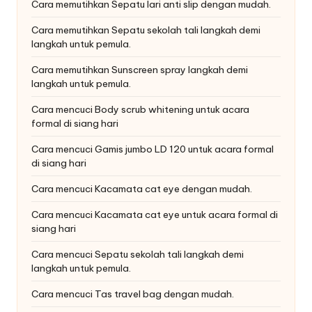
Cara memutihkan Sepatu lari anti slip dengan mudah.
Cara memutihkan Sepatu sekolah tali langkah demi
langkah untuk pemula.
Cara memutihkan Sunscreen spray langkah demi
langkah untuk pemula.
Cara mencuci Body scrub whitening untuk acara
formal di siang hari
Cara mencuci Gamis jumbo LD 120 untuk acara formal
di siang hari
Cara mencuci Kacamata cat eye dengan mudah.
Cara mencuci Kacamata cat eye untuk acara formal di
siang hari
Cara mencuci Sepatu sekolah tali langkah demi
langkah untuk pemula.
Cara mencuci Tas travel bag dengan mudah.