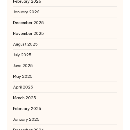
February 2026
January 2026
December 2025
November 2025
August 2025
July 2025
June 2025
May 2025
April 2025
March 2025
February 2025
January 2025
December 2024