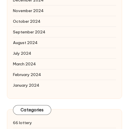
November 2024
October 2024
September 2024
August 2024
July 2024
March 2024
February 2024
January 2024
Categories
66 lottery