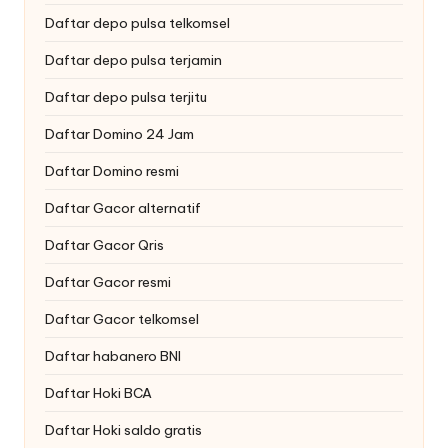
Daftar depo pulsa telkomsel
Daftar depo pulsa terjamin
Daftar depo pulsa terjitu
Daftar Domino 24 Jam
Daftar Domino resmi
Daftar Gacor alternatif
Daftar Gacor Qris
Daftar Gacor resmi
Daftar Gacor telkomsel
Daftar habanero BNI
Daftar Hoki BCA
Daftar Hoki saldo gratis