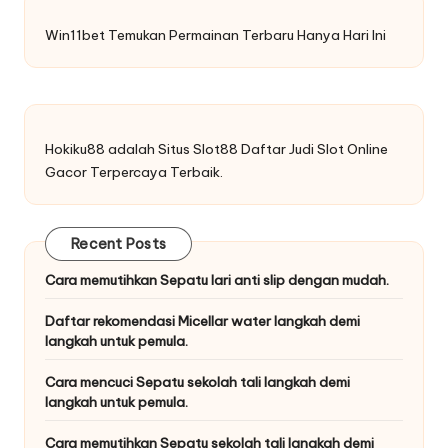
Win11bet
Temukan Permainan Terbaru Hanya Hari Ini
Hokiku88
adalah Situs Slot88 Daftar Judi Slot Online
Gacor Terpercaya Terbaik.
Recent Posts
Cara memutihkan Sepatu lari anti slip dengan mudah.
Daftar rekomendasi Micellar water langkah demi
langkah untuk pemula.
Cara mencuci Sepatu sekolah tali langkah demi
langkah untuk pemula.
Cara memutihkan Sepatu sekolah tali langkah demi