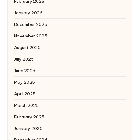
February 2026
January 2026
December 2025
November 2025
August 2025
July 2025
June 2025
May 2025
April 2025
March 2025
February 2025
January 2025
December 2024