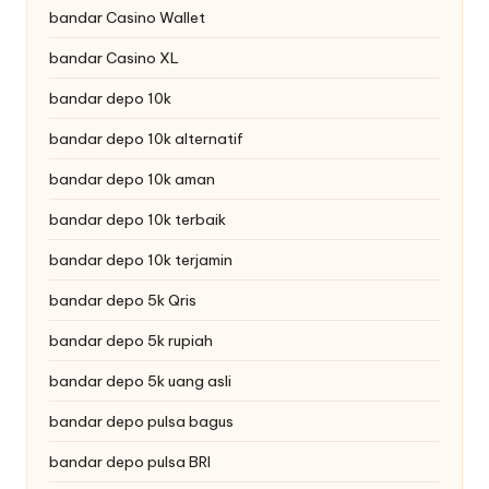
bandar Casino Wallet
bandar Casino XL
bandar depo 10k
bandar depo 10k alternatif
bandar depo 10k aman
bandar depo 10k terbaik
bandar depo 10k terjamin
bandar depo 5k Qris
bandar depo 5k rupiah
bandar depo 5k uang asli
bandar depo pulsa bagus
bandar depo pulsa BRI