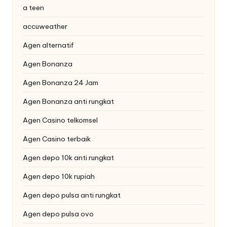
a teen
accuweather
Agen alternatif
Agen Bonanza
Agen Bonanza 24 Jam
Agen Bonanza anti rungkat
Agen Casino telkomsel
Agen Casino terbaik
Agen depo 10k anti rungkat
Agen depo 10k rupiah
Agen depo pulsa anti rungkat
Agen depo pulsa ovo