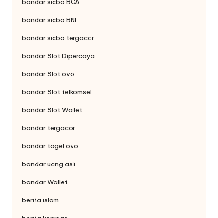
bandar sicbo BCA
bandar sicbo BNI
bandar sicbo tergacor
bandar Slot Dipercaya
bandar Slot ovo
bandar Slot telkomsel
bandar Slot Wallet
bandar tergacor
bandar togel ovo
bandar uang asli
bandar Wallet
berita islam
berita kompas