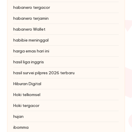
habanero tergacor
habanero terjamin
habanero Wallet
habibie meninggal
harga emas hari ini
hasil liga inggris
hasil survei pilpres 2026 terbaru
Hiburan Digital
Hoki telkomsel
Hoki tergacor
hujan
ibomma