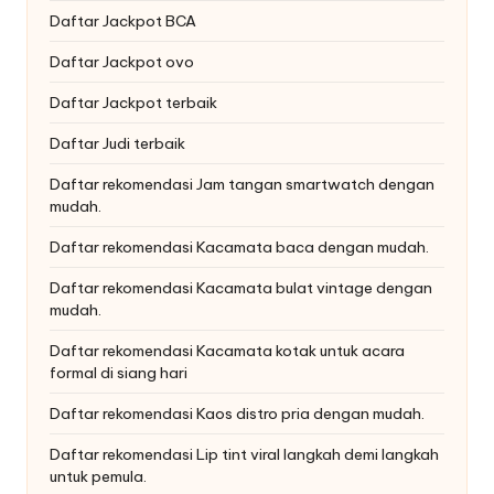
Daftar Jackpot BCA
Daftar Jackpot ovo
Daftar Jackpot terbaik
Daftar Judi terbaik
Daftar rekomendasi Jam tangan smartwatch dengan
mudah.
Daftar rekomendasi Kacamata baca dengan mudah.
Daftar rekomendasi Kacamata bulat vintage dengan
mudah.
Daftar rekomendasi Kacamata kotak untuk acara
formal di siang hari
Daftar rekomendasi Kaos distro pria dengan mudah.
Daftar rekomendasi Lip tint viral langkah demi langkah
untuk pemula.