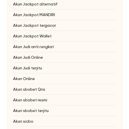
Akun Jackpot alternatif
Akun Jackpot MANDIRI
Akun Jackpot tergacor
Akun Jackpot Wallet
Akun Judi anti rungkat
Akun Judi Online
Akun Judi terjitu
Akun Online
Akun sbobet Qris
Akun sbobet resmi
Akun sbobet terjitu
Akun sicbo