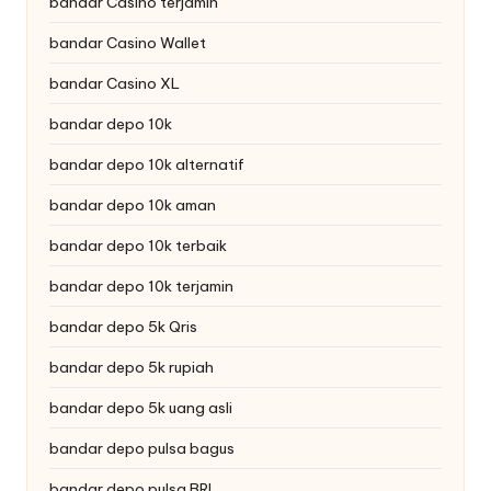
bandar Casino terjamin
bandar Casino Wallet
bandar Casino XL
bandar depo 10k
bandar depo 10k alternatif
bandar depo 10k aman
bandar depo 10k terbaik
bandar depo 10k terjamin
bandar depo 5k Qris
bandar depo 5k rupiah
bandar depo 5k uang asli
bandar depo pulsa bagus
bandar depo pulsa BRI