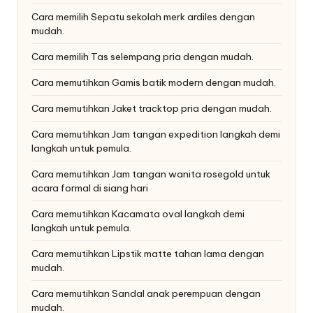
Cara memilih Sepatu sekolah merk ardiles dengan
mudah.
Cara memilih Tas selempang pria dengan mudah.
Cara memutihkan Gamis batik modern dengan mudah.
Cara memutihkan Jaket tracktop pria dengan mudah.
Cara memutihkan Jam tangan expedition langkah demi
langkah untuk pemula.
Cara memutihkan Jam tangan wanita rosegold untuk
acara formal di siang hari
Cara memutihkan Kacamata oval langkah demi
langkah untuk pemula.
Cara memutihkan Lipstik matte tahan lama dengan
mudah.
Cara memutihkan Sandal anak perempuan dengan
mudah.