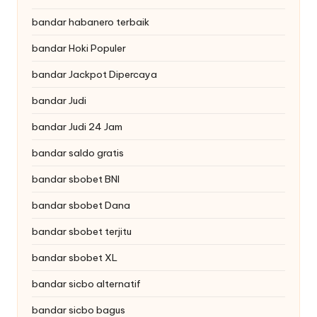
bandar habanero terbaik
bandar Hoki Populer
bandar Jackpot Dipercaya
bandar Judi
bandar Judi 24 Jam
bandar saldo gratis
bandar sbobet BNI
bandar sbobet Dana
bandar sbobet terjitu
bandar sbobet XL
bandar sicbo alternatif
bandar sicbo bagus