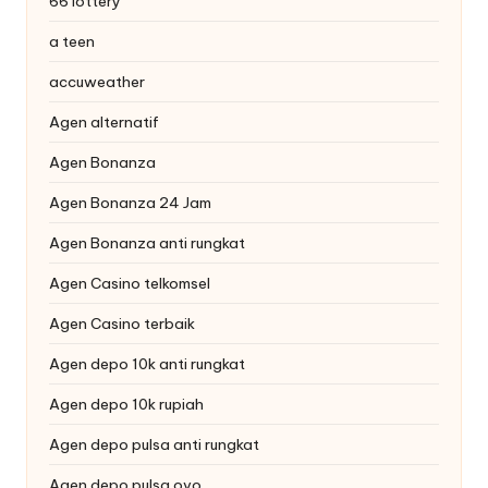
66 lottery
a teen
accuweather
Agen alternatif
Agen Bonanza
Agen Bonanza 24 Jam
Agen Bonanza anti rungkat
Agen Casino telkomsel
Agen Casino terbaik
Agen depo 10k anti rungkat
Agen depo 10k rupiah
Agen depo pulsa anti rungkat
Agen depo pulsa ovo