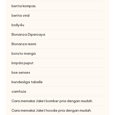
berita kompas
berita viral
bolly4u
Bonanza Dipercaya
Bonanza resmi
boruto manga
bripda puput
bse sensex
bundesliga tabelle
camfuze
Cara memakai Jaket bomber pria dengan mudah.
Cara memakai Jaket hoodie pria dengan mudah.