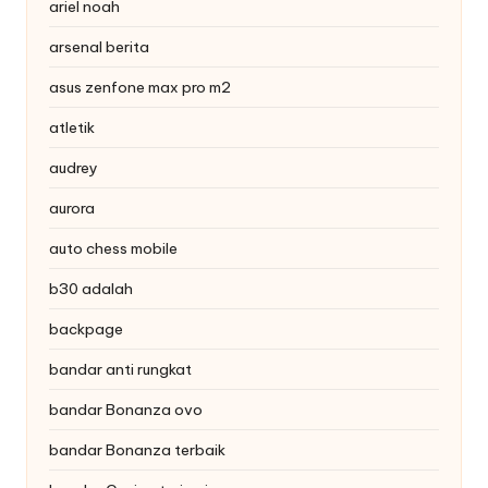
ariel noah
arsenal berita
asus zenfone max pro m2
atletik
audrey
aurora
auto chess mobile
b30 adalah
backpage
bandar anti rungkat
bandar Bonanza ovo
bandar Bonanza terbaik