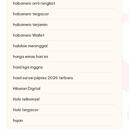
habanero anti rungkat
habanero tergacor
habanero terjamin
habanero Wallet
habibie meninggal
harga emas hari ini
hasil liga inggris
hasil survei pilpres 2026 terbaru
Hiburan Digital
Hoki telkomsel
Hoki tergacor
hujan