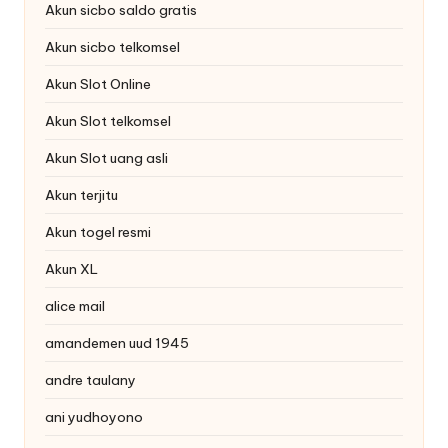
Akun sicbo saldo gratis
Akun sicbo telkomsel
Akun Slot Online
Akun Slot telkomsel
Akun Slot uang asli
Akun terjitu
Akun togel resmi
Akun XL
alice mail
amandemen uud 1945
andre taulany
ani yudhoyono