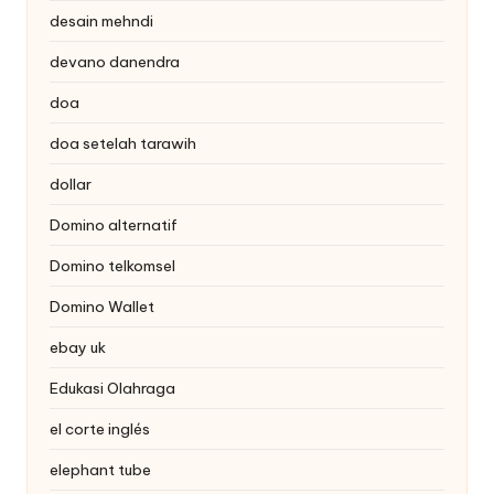
desain mehndi
devano danendra
doa
doa setelah tarawih
dollar
Domino alternatif
Domino telkomsel
Domino Wallet
ebay uk
Edukasi Olahraga
el corte inglés
elephant tube