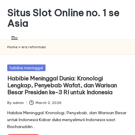
Situs Slot Online no. 1 se
Skip
to
Asia
content
Home
»
era reformasi
Posted
habibie meninggal
in
Habibie Meninggal Dunia: Kronologi
Lengkap, Penyebab Wafat, dan Warisan
Besar Presiden ke-3 RI untuk Indonesia
By
admin
March 2, 2026
Posted
by
Habibie Meninggal: Kronologi, Penyebab, dan Warisan Besar
untuk Indonesia Kabar duka menyelimuti Indonesia saat
Bacharuddin…