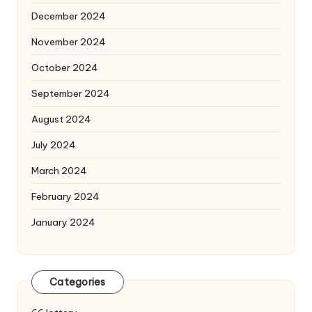
December 2024
November 2024
October 2024
September 2024
August 2024
July 2024
March 2024
February 2024
January 2024
Categories