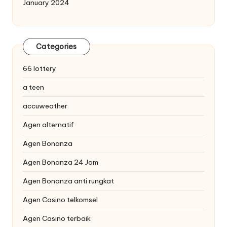
January 2024
Categories
66 lottery
a teen
accuweather
Agen alternatif
Agen Bonanza
Agen Bonanza 24 Jam
Agen Bonanza anti rungkat
Agen Casino telkomsel
Agen Casino terbaik