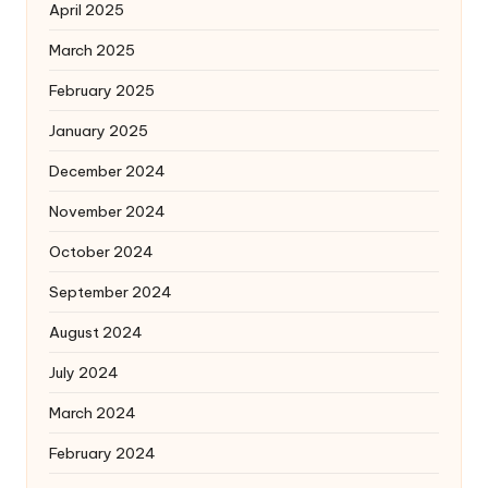
April 2025
March 2025
February 2025
January 2025
December 2024
November 2024
October 2024
September 2024
August 2024
July 2024
March 2024
February 2024