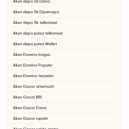
Akun depo 5k Dana
Akun depo 5k Dipercaya
Akun depo 5k telkomsel
Akun depo pulsa telkomsel
Akun depo pulsa Wallet
Akun Domino bagus
Akun Domino Populer
Akun Domino terjamin
Akun Gacor alternatif
Akun Gacor BRI
Akun Gacor Dana
Akun Gacor rupiah