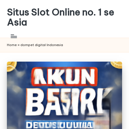
Situs Slot Online no. 1 se
Skip
to
Asia
content
Home
»
dompet digital Indonesia