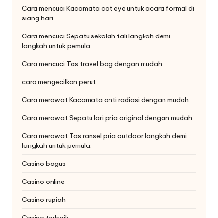
Cara mencuci Kacamata cat eye untuk acara formal di
siang hari
Cara mencuci Sepatu sekolah tali langkah demi
langkah untuk pemula.
Cara mencuci Tas travel bag dengan mudah.
cara mengecilkan perut
Cara merawat Kacamata anti radiasi dengan mudah.
Cara merawat Sepatu lari pria original dengan mudah.
Cara merawat Tas ransel pria outdoor langkah demi
langkah untuk pemula.
Casino bagus
Casino online
Casino rupiah
Casino terbaik