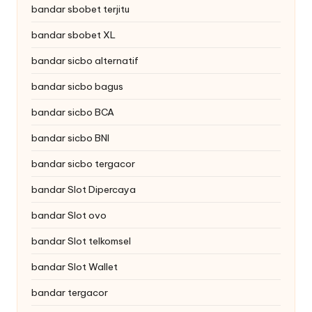
bandar sbobet terjitu
bandar sbobet XL
bandar sicbo alternatif
bandar sicbo bagus
bandar sicbo BCA
bandar sicbo BNI
bandar sicbo tergacor
bandar Slot Dipercaya
bandar Slot ovo
bandar Slot telkomsel
bandar Slot Wallet
bandar tergacor