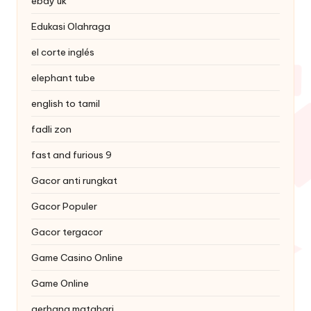
ebay uk
Edukasi Olahraga
el corte inglés
elephant tube
english to tamil
fadli zon
fast and furious 9
Gacor anti rungkat
Gacor Populer
Gacor tergacor
Game Casino Online
Game Online
gerhana matahari