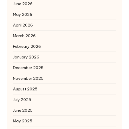
June 2026
May 2026
April 2026
March 2026
February 2026
January 2026
December 2025
November 2025
August 2025
July 2025
June 2025
May 2025