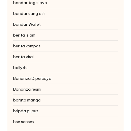
bandar togel ovo
bandar uang asli
bandar Wallet
berita islam
berita kompas
berita viral
bolly4u
Bonanza Dipercaya
Bonanza resmi
boruto manga
bripda puput
bse sensex