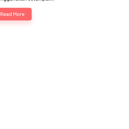
Read More