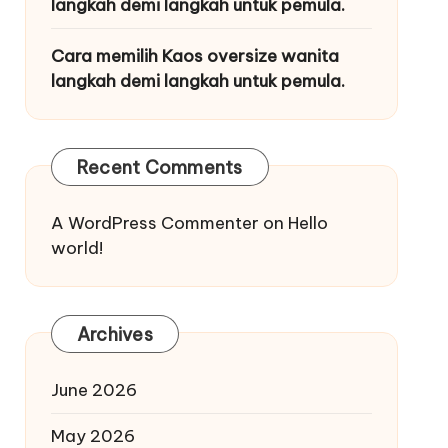
langkah demi langkah untuk pemula.
Cara memilih Kaos oversize wanita
langkah demi langkah untuk pemula.
Recent Comments
A WordPress Commenter
on
Hello
world!
Archives
June 2026
May 2026