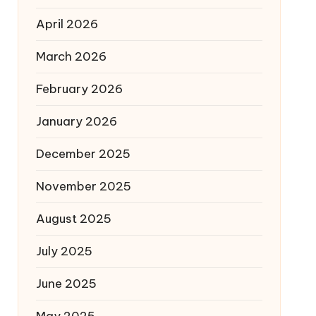
April 2026
March 2026
February 2026
January 2026
December 2025
November 2025
August 2025
July 2025
June 2025
May 2025