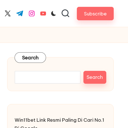
Subscribe
cebook.com
twitter.com
t.me
instagram.com
youtube.com
Search
Search
Win11bet Link Resmi Paling Di Cari No.1