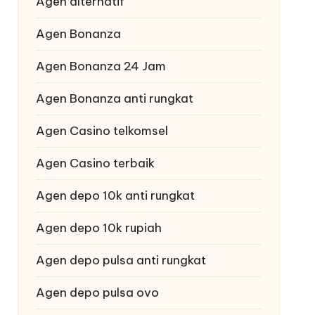
Agen alternatif
Agen Bonanza
Agen Bonanza 24 Jam
Agen Bonanza anti rungkat
Agen Casino telkomsel
Agen Casino terbaik
Agen depo 10k anti rungkat
Agen depo 10k rupiah
Agen depo pulsa anti rungkat
Agen depo pulsa ovo