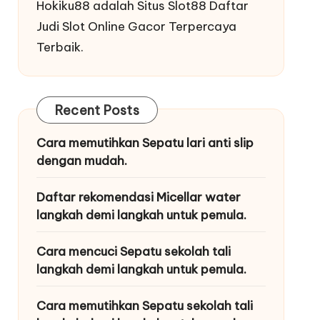
Hokiku88
adalah Situs Slot88 Daftar
Judi Slot Online Gacor Terpercaya
Terbaik.
Recent Posts
Cara memutihkan Sepatu lari anti slip
dengan mudah.
Daftar rekomendasi Micellar water
langkah demi langkah untuk pemula.
Cara mencuci Sepatu sekolah tali
langkah demi langkah untuk pemula.
Cara memutihkan Sepatu sekolah tali