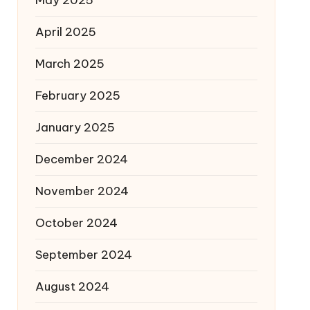
April 2025
March 2025
February 2025
January 2025
December 2024
November 2024
October 2024
September 2024
August 2024