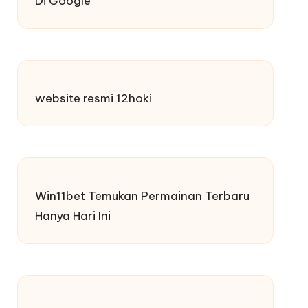
Di Google
website resmi 12hoki
Win11bet
Temukan Permainan Terbaru
Hanya Hari Ini