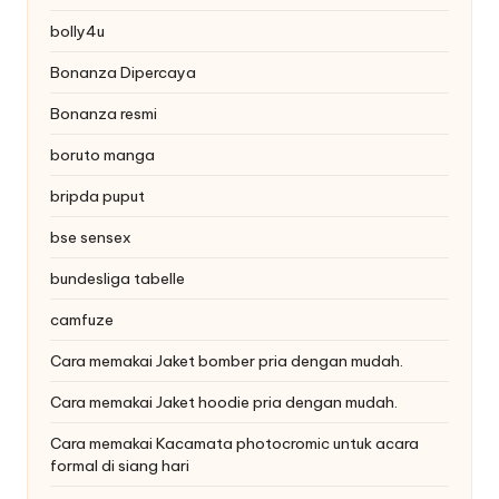
bolly4u
Bonanza Dipercaya
Bonanza resmi
boruto manga
bripda puput
bse sensex
bundesliga tabelle
camfuze
Cara memakai Jaket bomber pria dengan mudah.
Cara memakai Jaket hoodie pria dengan mudah.
Cara memakai Kacamata photocromic untuk acara
formal di siang hari