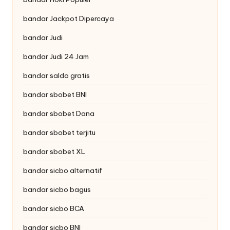
bandar Jackpot Dipercaya
bandar Judi
bandar Judi 24 Jam
bandar saldo gratis
bandar sbobet BNI
bandar sbobet Dana
bandar sbobet terjitu
bandar sbobet XL
bandar sicbo alternatif
bandar sicbo bagus
bandar sicbo BCA
bandar sicbo BNI