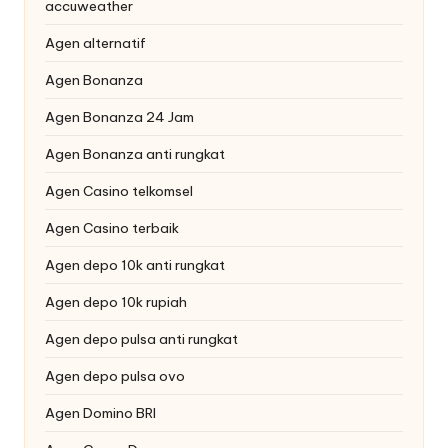
accuweather
Agen alternatif
Agen Bonanza
Agen Bonanza 24 Jam
Agen Bonanza anti rungkat
Agen Casino telkomsel
Agen Casino terbaik
Agen depo 10k anti rungkat
Agen depo 10k rupiah
Agen depo pulsa anti rungkat
Agen depo pulsa ovo
Agen Domino BRI