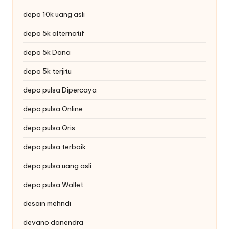
depo 10k uang asli
depo 5k alternatif
depo 5k Dana
depo 5k terjitu
depo pulsa Dipercaya
depo pulsa Online
depo pulsa Qris
depo pulsa terbaik
depo pulsa uang asli
depo pulsa Wallet
desain mehndi
devano danendra