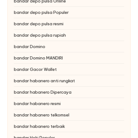
bandar depo pulsa Online
bandar depo pulsa Populer
bandar depo pulsa resmi
bandar depo pulsa rupiah
bandar Domino
bandar Domino MANDIRI
bandar Gacor Wallet
bandar habanero anti rungkat
bandar habanero Dipercaya
bandar habanero resmi
bandar habanero telkomsel
bandar habanero terbaik
bandar Hoki Populer