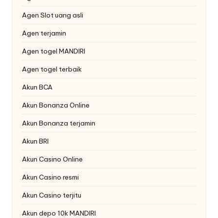
Agen Slot uang asli
Agen terjamin
Agen togel MANDIRI
Agen togel terbaik
Akun BCA
Akun Bonanza Online
Akun Bonanza terjamin
Akun BRI
Akun Casino Online
Akun Casino resmi
Akun Casino terjitu
Akun depo 10k MANDIRI