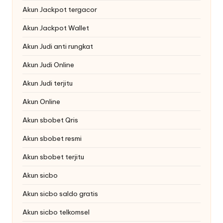
Akun Jackpot tergacor
Akun Jackpot Wallet
Akun Judi anti rungkat
Akun Judi Online
Akun Judi terjitu
Akun Online
Akun sbobet Qris
Akun sbobet resmi
Akun sbobet terjitu
Akun sicbo
Akun sicbo saldo gratis
Akun sicbo telkomsel