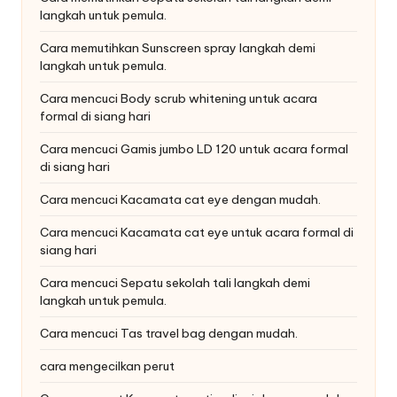
langkah untuk pemula.
Cara memutihkan Sunscreen spray langkah demi
langkah untuk pemula.
Cara mencuci Body scrub whitening untuk acara
formal di siang hari
Cara mencuci Gamis jumbo LD 120 untuk acara formal
di siang hari
Cara mencuci Kacamata cat eye dengan mudah.
Cara mencuci Kacamata cat eye untuk acara formal di
siang hari
Cara mencuci Sepatu sekolah tali langkah demi
langkah untuk pemula.
Cara mencuci Tas travel bag dengan mudah.
cara mengecilkan perut