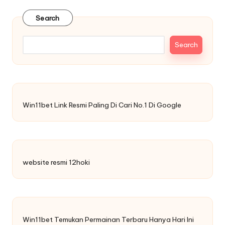
Search
Search
Win11bet Link Resmi Paling Di Cari No.1 Di Google
website resmi 12hoki
Win11bet
Temukan Permainan Terbaru Hanya Hari Ini