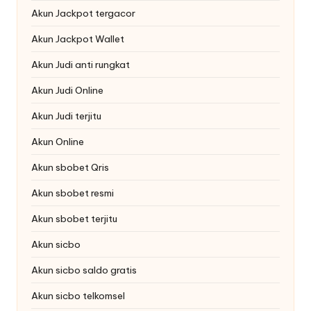
Akun Jackpot tergacor
Akun Jackpot Wallet
Akun Judi anti rungkat
Akun Judi Online
Akun Judi terjitu
Akun Online
Akun sbobet Qris
Akun sbobet resmi
Akun sbobet terjitu
Akun sicbo
Akun sicbo saldo gratis
Akun sicbo telkomsel