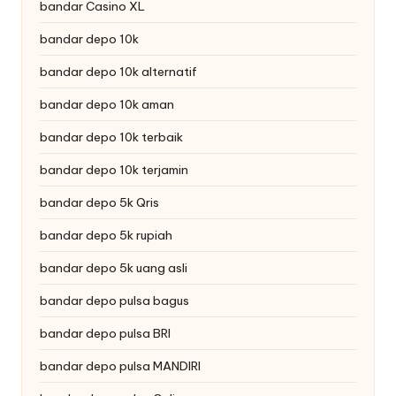
bandar Casino XL
bandar depo 10k
bandar depo 10k alternatif
bandar depo 10k aman
bandar depo 10k terbaik
bandar depo 10k terjamin
bandar depo 5k Qris
bandar depo 5k rupiah
bandar depo 5k uang asli
bandar depo pulsa bagus
bandar depo pulsa BRI
bandar depo pulsa MANDIRI