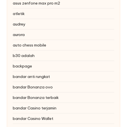
asus zenfone max pro m2
atletik
audrey
aurora
auto chess mobile
b30 adalah
backpage
bandar anti rungkat
bandar Bonanza ovo
bandar Bonanza terbaik
bandar Casino terjamin
bandar Casino Wallet