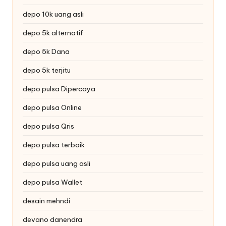
depo 10k uang asli
depo 5k alternatif
depo 5k Dana
depo 5k terjitu
depo pulsa Dipercaya
depo pulsa Online
depo pulsa Qris
depo pulsa terbaik
depo pulsa uang asli
depo pulsa Wallet
desain mehndi
devano danendra