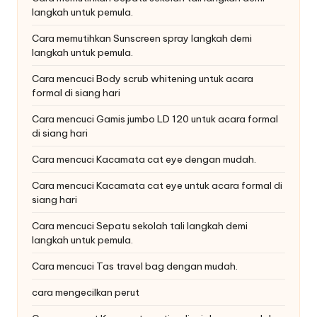
langkah untuk pemula.
Cara memutihkan Sunscreen spray langkah demi
langkah untuk pemula.
Cara mencuci Body scrub whitening untuk acara
formal di siang hari
Cara mencuci Gamis jumbo LD 120 untuk acara formal
di siang hari
Cara mencuci Kacamata cat eye dengan mudah.
Cara mencuci Kacamata cat eye untuk acara formal di
siang hari
Cara mencuci Sepatu sekolah tali langkah demi
langkah untuk pemula.
Cara mencuci Tas travel bag dengan mudah.
cara mengecilkan perut