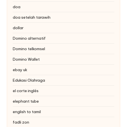
doa
doa setelah tarawih
dollar
Domino alternatif
Domino telkomsel
Domino Wallet
ebay uk
Edukasi Olahraga
el corte inglés
elephant tube
english to tamil
fadli zon