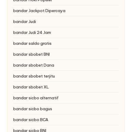
bandar Jackpot Dipercaya
bandar Judi
bandar Judi 24 Jam
bandar saldo gratis
bandar sbobet BNI
bandar sbobet Dana
bandar sbobet terjitu
bandar sbobet XL
bandar sicbo alternatif
bandar sicbo bagus
bandar sicbo BCA
bandar sicbo BNI