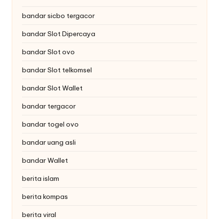
bandar sicbo tergacor
bandar Slot Dipercaya
bandar Slot ovo
bandar Slot telkomsel
bandar Slot Wallet
bandar tergacor
bandar togel ovo
bandar uang asli
bandar Wallet
berita islam
berita kompas
berita viral