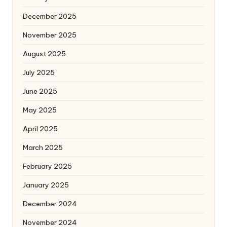
December 2025
November 2025
August 2025
July 2025
June 2025
May 2025
April 2025
March 2025
February 2025
January 2025
December 2024
November 2024