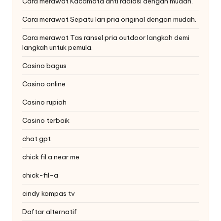
Cara merawat Kacamata anti radiasi dengan mudah.
Cara merawat Sepatu lari pria original dengan mudah.
Cara merawat Tas ransel pria outdoor langkah demi
langkah untuk pemula.
Casino bagus
Casino online
Casino rupiah
Casino terbaik
chat gpt
chick fil a near me
chick-fil-a
cindy kompas tv
Daftar alternatif