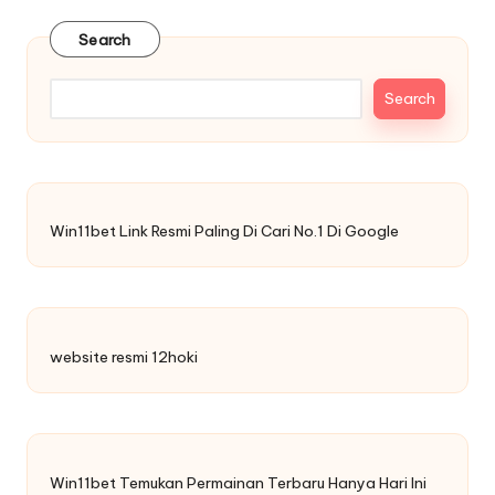
Search
Search
Win11bet Link Resmi Paling Di Cari No.1 Di Google
website resmi 12hoki
Win11bet
Temukan Permainan Terbaru Hanya Hari Ini