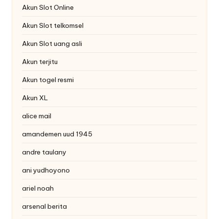
Akun Slot Online
Akun Slot telkomsel
Akun Slot uang asli
Akun terjitu
Akun togel resmi
Akun XL
alice mail
amandemen uud 1945
andre taulany
ani yudhoyono
ariel noah
arsenal berita