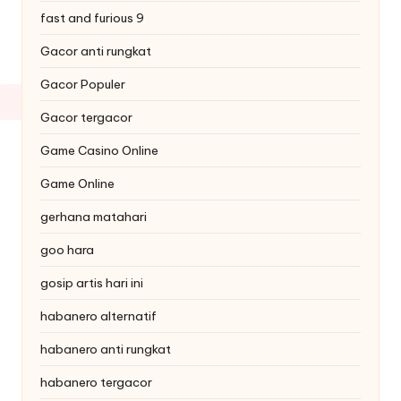
fast and furious 9
Gacor anti rungkat
Gacor Populer
Gacor tergacor
Game Casino Online
Game Online
gerhana matahari
goo hara
gosip artis hari ini
habanero alternatif
habanero anti rungkat
habanero tergacor