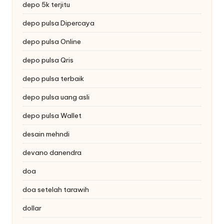
depo 5k terjitu
depo pulsa Dipercaya
depo pulsa Online
depo pulsa Qris
depo pulsa terbaik
depo pulsa uang asli
depo pulsa Wallet
desain mehndi
devano danendra
doa
doa setelah tarawih
dollar