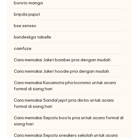
boruto manga
bripda puput
bse sensex
bundesliga tabelle
camfuze
Cara memakai Jaket bomber pria dengan mudah.
Cara memakai Jaket hoodie pria dengan mudah.
Cara memakai Kacamata photocromic untuk acara
formal di siang hari
Cara memakai Sandal jepit pria distro untuk acara
formal di siang hari
Cara memakai Sepatu boots pria untuk acara formal di
siang hari
Cara memakai Sepatu sneakers sekolah untuk acara