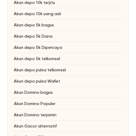
Akun depo 10k terjitu
Akun depo 10k uang asli
Akun depo 5k bagus
Akun depo 5k Dana
Akun depo 5k Dipercaya
Akun depo 5k telkomsel
Akun depo pulsa telkomsel
Akun depo pulsa Wallet
Akun Domino bagus
Akun Domino Populer
Akun Domino terjamin
Akun Gacor alternatif