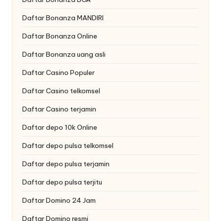
Daftar Bonanza MANDIRI
Daftar Bonanza Online
Daftar Bonanza uang asli
Daftar Casino Populer
Daftar Casino telkomsel
Daftar Casino terjamin
Daftar depo 10k Online
Daftar depo pulsa telkomsel
Daftar depo pulsa terjamin
Daftar depo pulsa terjitu
Daftar Domino 24 Jam
Daftar Domino resmi