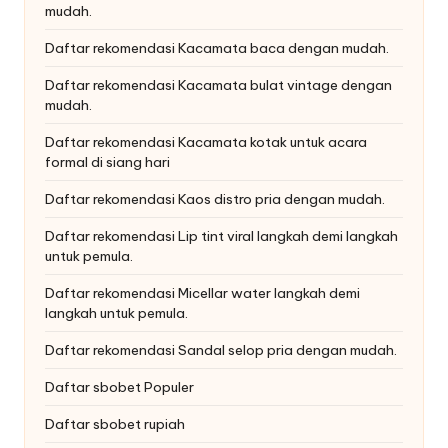
mudah.
Daftar rekomendasi Kacamata baca dengan mudah.
Daftar rekomendasi Kacamata bulat vintage dengan
mudah.
Daftar rekomendasi Kacamata kotak untuk acara
formal di siang hari
Daftar rekomendasi Kaos distro pria dengan mudah.
Daftar rekomendasi Lip tint viral langkah demi langkah
untuk pemula.
Daftar rekomendasi Micellar water langkah demi
langkah untuk pemula.
Daftar rekomendasi Sandal selop pria dengan mudah.
Daftar sbobet Populer
Daftar sbobet rupiah