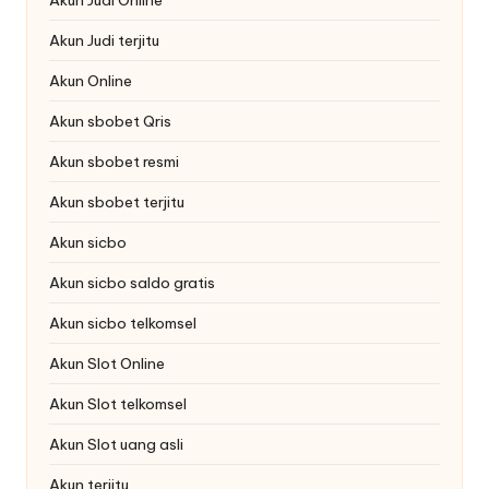
Akun Judi terjitu
Akun Online
Akun sbobet Qris
Akun sbobet resmi
Akun sbobet terjitu
Akun sicbo
Akun sicbo saldo gratis
Akun sicbo telkomsel
Akun Slot Online
Akun Slot telkomsel
Akun Slot uang asli
Akun terjitu