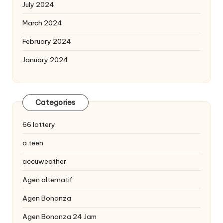
July 2024
March 2024
February 2024
January 2024
Categories
66 lottery
a teen
accuweather
Agen alternatif
Agen Bonanza
Agen Bonanza 24 Jam