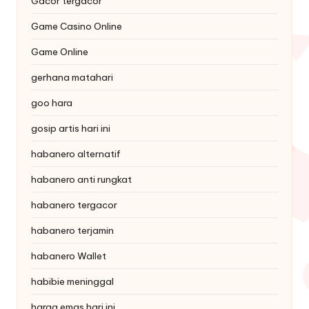
Gacor tergacor
Game Casino Online
Game Online
gerhana matahari
goo hara
gosip artis hari ini
habanero alternatif
habanero anti rungkat
habanero tergacor
habanero terjamin
habanero Wallet
habibie meninggal
harga emas hari ini