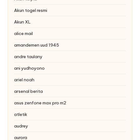
Akun togel resmi
Akun XL
alice mail
amandemen uud 1945
andre taulany
ani yudhoyono
ariel noah
arsenal berita
asus zenfone max pro m2
atletik
audrey
aurora