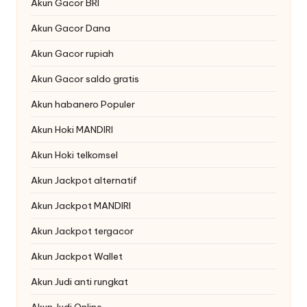
Akun Gacor BRI
Akun Gacor Dana
Akun Gacor rupiah
Akun Gacor saldo gratis
Akun habanero Populer
Akun Hoki MANDIRI
Akun Hoki telkomsel
Akun Jackpot alternatif
Akun Jackpot MANDIRI
Akun Jackpot tergacor
Akun Jackpot Wallet
Akun Judi anti rungkat
Akun Judi Online