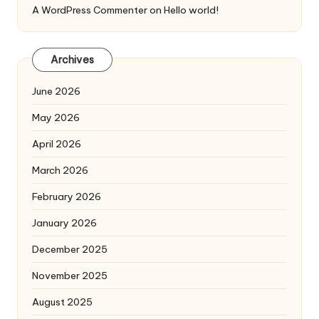
A WordPress Commenter
on
Hello world!
Archives
June 2026
May 2026
April 2026
March 2026
February 2026
January 2026
December 2025
November 2025
August 2025