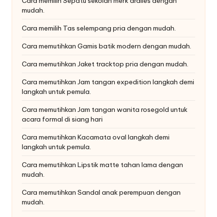
Cara memilih Sepatu sekolah merk ardiles dengan
mudah.
Cara memilih Tas selempang pria dengan mudah.
Cara memutihkan Gamis batik modern dengan mudah.
Cara memutihkan Jaket tracktop pria dengan mudah.
Cara memutihkan Jam tangan expedition langkah demi
langkah untuk pemula.
Cara memutihkan Jam tangan wanita rosegold untuk
acara formal di siang hari
Cara memutihkan Kacamata oval langkah demi
langkah untuk pemula.
Cara memutihkan Lipstik matte tahan lama dengan
mudah.
Cara memutihkan Sandal anak perempuan dengan
mudah.