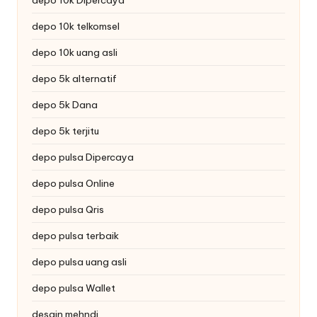
depo 10k telkomsel
depo 10k uang asli
depo 5k alternatif
depo 5k Dana
depo 5k terjitu
depo pulsa Dipercaya
depo pulsa Online
depo pulsa Qris
depo pulsa terbaik
depo pulsa uang asli
depo pulsa Wallet
desain mehndi