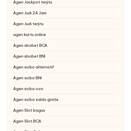
Agen Jackpot terjitu
Agen Judi 24 Jam
Agen Judi terjitu
agen kartu online
Agen sbobet BCA
Agen sbobet BNI
Agen sicbo alternatif
Agen sicbo BNI
Agen sicbo ovo
Agen sicbo saldo gratis
Agen Slot bagus
Agen Slot BCA