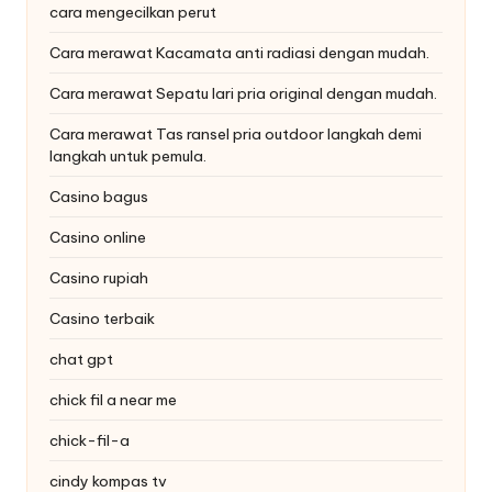
cara mengecilkan perut
Cara merawat Kacamata anti radiasi dengan mudah.
Cara merawat Sepatu lari pria original dengan mudah.
Cara merawat Tas ransel pria outdoor langkah demi
langkah untuk pemula.
Casino bagus
Casino online
Casino rupiah
Casino terbaik
chat gpt
chick fil a near me
chick-fil-a
cindy kompas tv