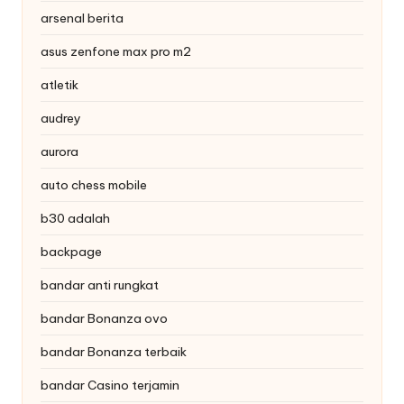
arsenal berita
asus zenfone max pro m2
atletik
audrey
aurora
auto chess mobile
b30 adalah
backpage
bandar anti rungkat
bandar Bonanza ovo
bandar Bonanza terbaik
bandar Casino terjamin