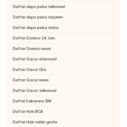
Daftar depo pulsa telkomsel
Daftar depo pulsa terjamin
Daftar depo pulsa terjitu
Daftar Domino 24 Jam
Daftar Domino resmi
Daftar Gacor alternatif
Daftar Gacor Qris
Daftar Gacor resmi
Daftar Gacor telkomsel
Daftar habanero BNI
Daftar Hoki BCA
Daftar Hoki saldo gratis