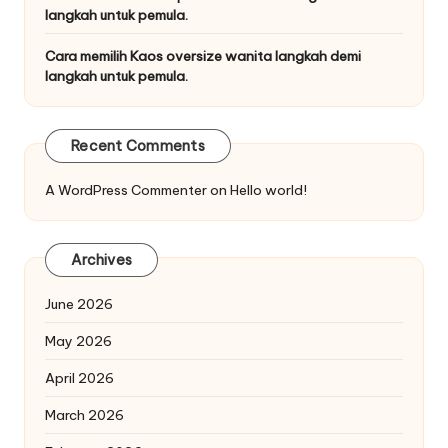
langkah untuk pemula.
Cara memilih Kaos oversize wanita langkah demi
langkah untuk pemula.
Recent Comments
A WordPress Commenter
on
Hello world!
Archives
June 2026
May 2026
April 2026
March 2026