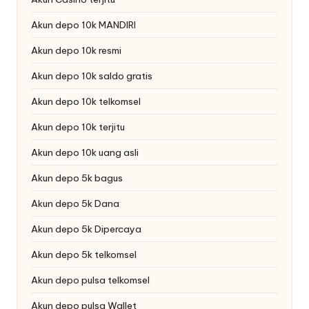
Akun depo 10k MANDIRI
Akun depo 10k resmi
Akun depo 10k saldo gratis
Akun depo 10k telkomsel
Akun depo 10k terjitu
Akun depo 10k uang asli
Akun depo 5k bagus
Akun depo 5k Dana
Akun depo 5k Dipercaya
Akun depo 5k telkomsel
Akun depo pulsa telkomsel
Akun depo pulsa Wallet