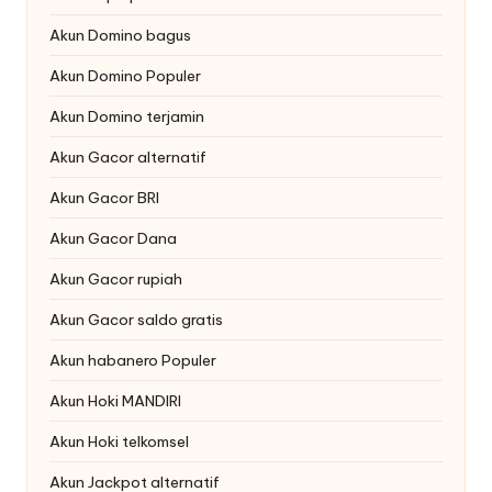
Akun Domino bagus
Akun Domino Populer
Akun Domino terjamin
Akun Gacor alternatif
Akun Gacor BRI
Akun Gacor Dana
Akun Gacor rupiah
Akun Gacor saldo gratis
Akun habanero Populer
Akun Hoki MANDIRI
Akun Hoki telkomsel
Akun Jackpot alternatif