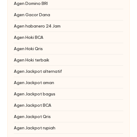
Agen Domino BRI
Agen Gacor Dana
Agen habanero 24 Jam
Agen Hoki BCA
Agen Hoki Qris
Agen Hoki terbaik
Agen Jackpot alternatif
Agen Jackpot aman
Agen Jackpot bagus
Agen Jackpot BCA
Agen Jackpot Qris
Agen Jackpot rupiah