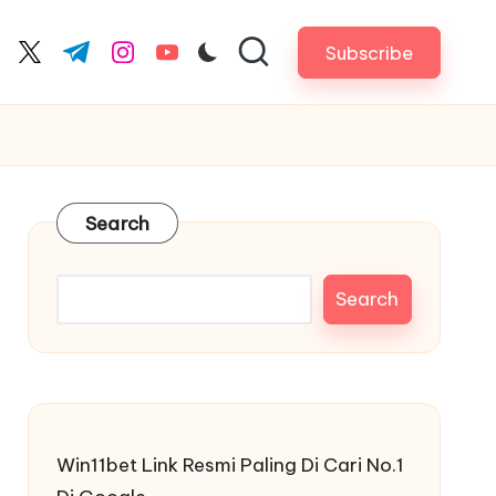
Subscribe
cebook.com
twitter.com
t.me
instagram.com
youtube.com
Search
Search
Win11bet Link Resmi Paling Di Cari No.1