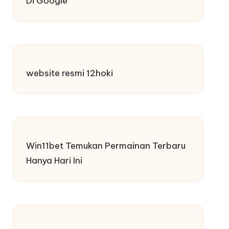
Di Google
website resmi 12hoki
Win11bet
Temukan Permainan Terbaru
Hanya Hari Ini