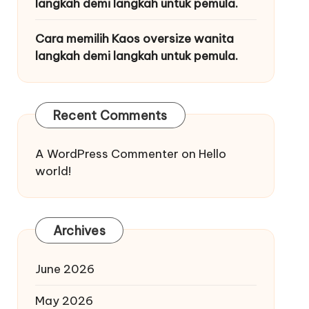
langkah demi langkah untuk pemula.
Cara memilih Kaos oversize wanita
langkah demi langkah untuk pemula.
Recent Comments
A WordPress Commenter
on
Hello
world!
Archives
June 2026
May 2026