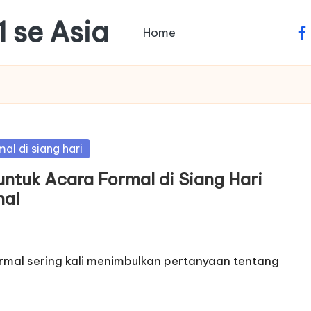
1 se Asia
Home
fa
l di siang hari
ntuk Acara Formal di Siang Hari
nal
mal sering kali menimbulkan pertanyaan tentang