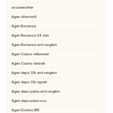
accuweather
Agen alternatif
Agen Bonanza
Agen Bonanza 24 Jam
Agen Bonanza anti rungkat
Agen Casino telkomsel
Agen Casino terbaik
Agen depo 10k anti rungkat
Agen depo 10k rupiah
Agen depo pulsa anti rungkat
Agen depo pulsa ovo
Agen Domino BRI