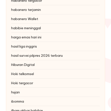
habanero tergacor
habanero terjamin
habanero Wallet
habibie meninggal
harga emas hari ini
hasil liga inggris
hasil survei pilpres 2026 terbaru
Hiburan Digital
Hoki telkomsel
Hoki tergacor
hujan
ibomma
ilham akbar habibie