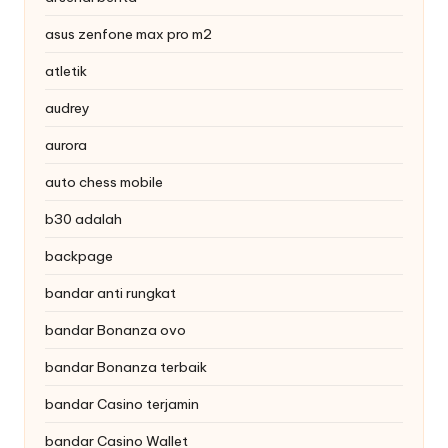
asus zenfone max pro m2
atletik
audrey
aurora
auto chess mobile
b30 adalah
backpage
bandar anti rungkat
bandar Bonanza ovo
bandar Bonanza terbaik
bandar Casino terjamin
bandar Casino Wallet