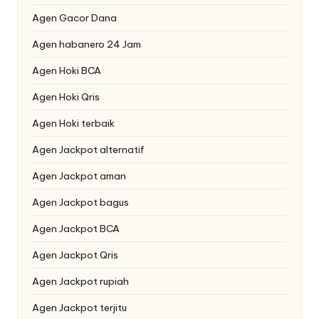
Agen Gacor Dana
Agen habanero 24 Jam
Agen Hoki BCA
Agen Hoki Qris
Agen Hoki terbaik
Agen Jackpot alternatif
Agen Jackpot aman
Agen Jackpot bagus
Agen Jackpot BCA
Agen Jackpot Qris
Agen Jackpot rupiah
Agen Jackpot terjitu