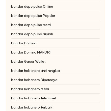
bandar depo pulsa Online
bandar depo pulsa Populer
bandar depo pulsa resmi
bandar depo pulsa rupiah
bandar Domino
bandar Domino MANDIRI
bandar Gacor Wallet
bandar habanero anti rungkat
bandar habanero Dipercaya
bandar habanero resmi
bandar habanero telkomsel
bandar habanero terbaik