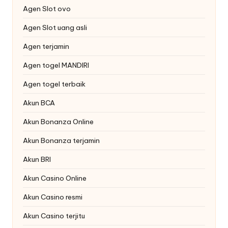
Agen Slot ovo
Agen Slot uang asli
Agen terjamin
Agen togel MANDIRI
Agen togel terbaik
Akun BCA
Akun Bonanza Online
Akun Bonanza terjamin
Akun BRI
Akun Casino Online
Akun Casino resmi
Akun Casino terjitu