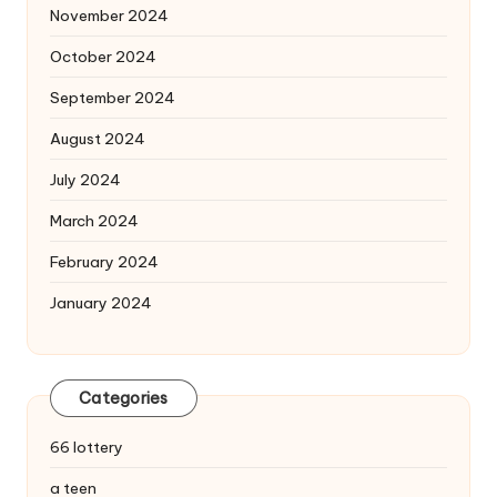
November 2024
October 2024
September 2024
August 2024
July 2024
March 2024
February 2024
January 2024
Categories
66 lottery
a teen