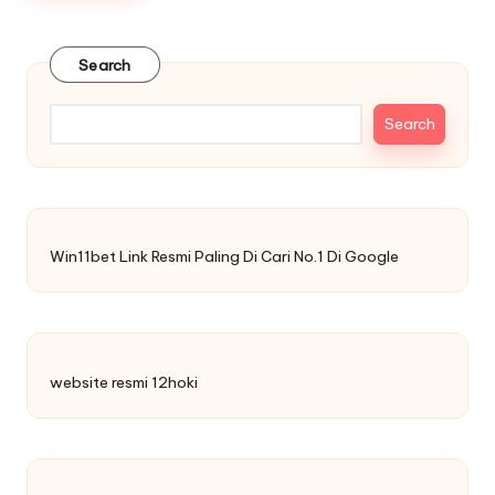
Search
Search
Win11bet Link Resmi Paling Di Cari No.1 Di Google
website resmi 12hoki