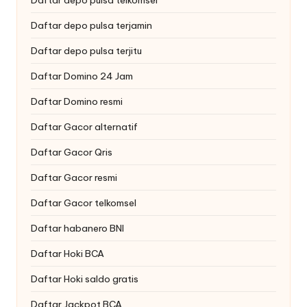
Daftar depo pulsa terjamin
Daftar depo pulsa terjitu
Daftar Domino 24 Jam
Daftar Domino resmi
Daftar Gacor alternatif
Daftar Gacor Qris
Daftar Gacor resmi
Daftar Gacor telkomsel
Daftar habanero BNI
Daftar Hoki BCA
Daftar Hoki saldo gratis
Daftar Jackpot BCA