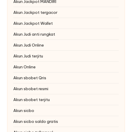
Akun Jackpot MANDIRI
Akun Jackpot tergacor
Akun Jackpot Wallet
Akun Judi anti rungkat
Akun Judi Online
Akun Judi terjitu
Akun Online
Akun sbobet Qris
Akun sbobet resmi
Akun sbobet terjitu
Akun sicbo
Akun sicbo saldo gratis