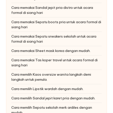
Cara memakai Sandal jepit pria distro untuk acara
formal di siang hari
Cara memakai Sepatu boots pria untuk acara formal di
siang hari
Cara memakai Sepatu sneakers sekolah untuk acara
formal di siang hari
Cara memakai Sheet mask korea dengan mudah.
Cara memakai Tas koper travel untuk acara formal di
siang hari
Cara memilih Kaos oversize wanita langkah demi
langkah untuk pemula.
Cara memilih Lipstik wardah dengan mudah.
Cara memilih Sandal jepit karet pria dengan mudah.
Cara memilih Sepatu sekolah merk ardiles dengan
mudah.