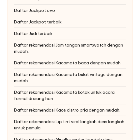
Daftar Jackpot ovo
Daftar Jackpot terbaik
Daftar Judi terbaik
Daftar rekomendasi Jam tangan smartwatch dengan
mudah.
Daftar rekomendasi Kacamata baca dengan mudah.
Daftar rekomendasi Kacamata bulat vintage dengan
mudah.
Daftar rekomendasi Kacamata kotak untuk acara
formal di siang hari
Daftar rekomendasi Kaos distro pria dengan mudah.
Daftar rekomendasi Lip tint viral langkah demi langkah
untuk pemula.
Daftar rekomendasi Micellar water langkah demi