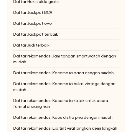
Daftar Hoki saldo gratis
Daftar Jackpot BCA
Daftar Jackpot ovo
Daftar Jackpot terbaik
Daftar Judi terbaik
Daftar rekomendasi Jam tangan smartwatch dengan
mudah.
Daftar rekomendasi Kacamata baca dengan mudah.
Daftar rekomendasi Kacamata bulat vintage dengan
mudah.
Daftar rekomendasi Kacamata kotak untuk acara
formal di siang hari
Daftar rekomendasi Kaos distro pria dengan mudah.
Daftar rekomendasi Lip tint viral langkah demi langkah