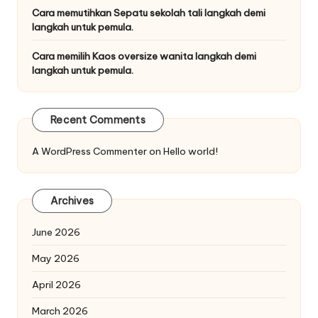
Cara memutihkan Sepatu sekolah tali langkah demi
langkah untuk pemula.
Cara memilih Kaos oversize wanita langkah demi
langkah untuk pemula.
Recent Comments
A WordPress Commenter
on
Hello world!
Archives
June 2026
May 2026
April 2026
March 2026