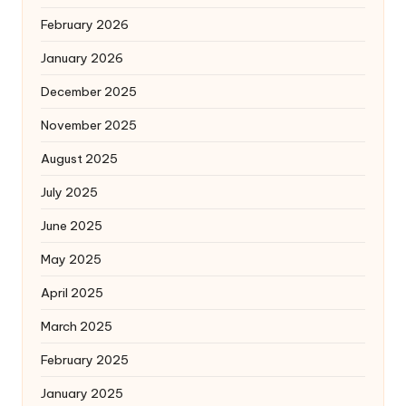
February 2026
January 2026
December 2025
November 2025
August 2025
July 2025
June 2025
May 2025
April 2025
March 2025
February 2025
January 2025