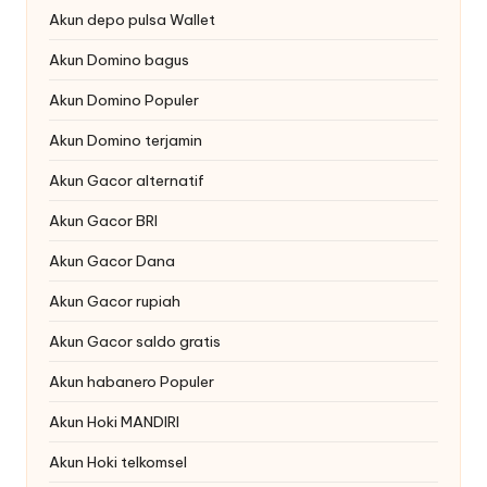
Akun depo pulsa Wallet
Akun Domino bagus
Akun Domino Populer
Akun Domino terjamin
Akun Gacor alternatif
Akun Gacor BRI
Akun Gacor Dana
Akun Gacor rupiah
Akun Gacor saldo gratis
Akun habanero Populer
Akun Hoki MANDIRI
Akun Hoki telkomsel