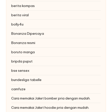
berita kompas
berita viral
bolly4u
Bonanza Dipercaya
Bonanza resmi
boruto manga
bripda puput
bse sensex
bundesliga tabelle
camfuze
Cara memakai Jaket bomber pria dengan mudah.
Cara memakai Jaket hoodie pria dengan mudah.