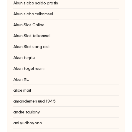
Akun sicbo saldo gratis
Akun sicbo telkomsel
Akun Slot Online
Akun Slot telkomsel
Akun Slot uang asli
Akun terjitu
Akun togel resmi
Akun XL
alice mail
amandemen uud 1945
andre taulany
ani yudhoyono