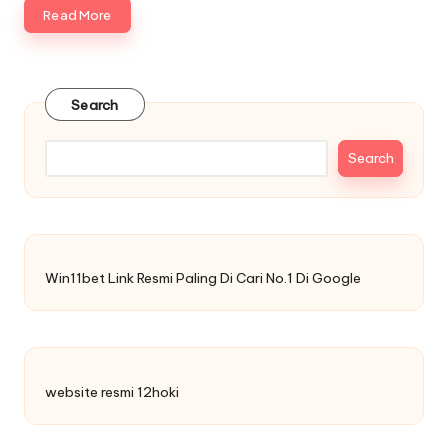
Read More
Search
Search
Win11bet Link Resmi Paling Di Cari No.1 Di Google
website resmi 12hoki