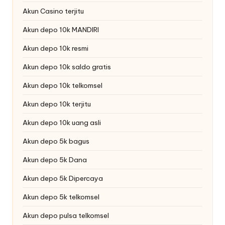
Akun Casino terjitu
Akun depo 10k MANDIRI
Akun depo 10k resmi
Akun depo 10k saldo gratis
Akun depo 10k telkomsel
Akun depo 10k terjitu
Akun depo 10k uang asli
Akun depo 5k bagus
Akun depo 5k Dana
Akun depo 5k Dipercaya
Akun depo 5k telkomsel
Akun depo pulsa telkomsel