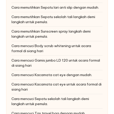
Cara memutihkan Sepatu lari anti slip dengan mudah.
Cara memutihkan Sepatu sekolah tali langkah demi
langkah untuk pemula.
Cara memutihkan Sunscreen spray langkah demi
langkah untuk pemula.
Cara mencuci Body scrub whitening untuk acara
formal di siang hari
Cara mencuci Gamis jumbo LD 120 untuk acara formal
di siang hari
Cara mencuci Kacamata cat eye dengan mudah.
Cara mencuci Kacamata cat eye untuk acara formal di
siang hari
Cara mencuci Sepatu sekolah tali langkah demi
langkah untuk pemula.
Cara mencuci Tas travel bag dengan mudah.