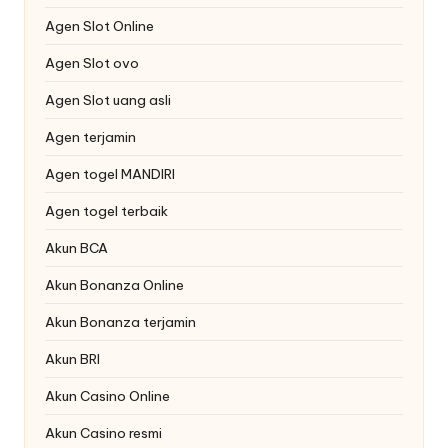
Agen Slot Online
Agen Slot ovo
Agen Slot uang asli
Agen terjamin
Agen togel MANDIRI
Agen togel terbaik
Akun BCA
Akun Bonanza Online
Akun Bonanza terjamin
Akun BRI
Akun Casino Online
Akun Casino resmi