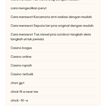
cara mengecilkan perut
Cara merawat Kacamata anti radiasi dengan mudah.
Cara merawat Sepatu lari pria original dengan mudah.
Cara merawat Tas ransel pria outdoor langkah demi
langkah untuk pemula.
Casino bagus
Casino online
Casino rupiah
Casino terbaik
chat gpt
chick fil a near me
chick-fil-a