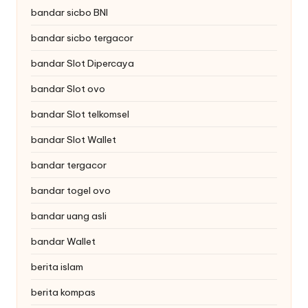
bandar sicbo BNI
bandar sicbo tergacor
bandar Slot Dipercaya
bandar Slot ovo
bandar Slot telkomsel
bandar Slot Wallet
bandar tergacor
bandar togel ovo
bandar uang asli
bandar Wallet
berita islam
berita kompas