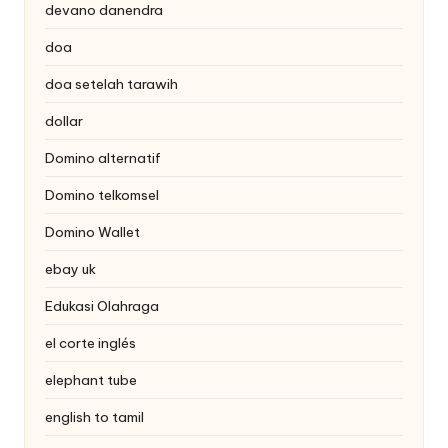
devano danendra
doa
doa setelah tarawih
dollar
Domino alternatif
Domino telkomsel
Domino Wallet
ebay uk
Edukasi Olahraga
el corte inglés
elephant tube
english to tamil