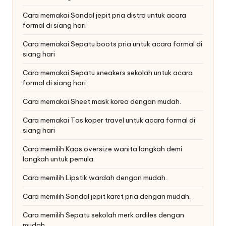
Cara memakai Sandal jepit pria distro untuk acara
formal di siang hari
Cara memakai Sepatu boots pria untuk acara formal di
siang hari
Cara memakai Sepatu sneakers sekolah untuk acara
formal di siang hari
Cara memakai Sheet mask korea dengan mudah.
Cara memakai Tas koper travel untuk acara formal di
siang hari
Cara memilih Kaos oversize wanita langkah demi
langkah untuk pemula.
Cara memilih Lipstik wardah dengan mudah.
Cara memilih Sandal jepit karet pria dengan mudah.
Cara memilih Sepatu sekolah merk ardiles dengan
mudah.