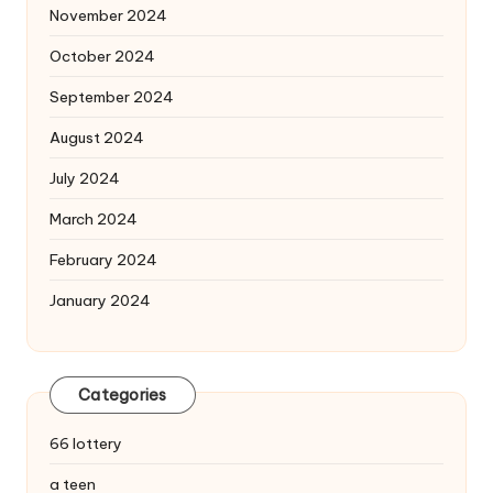
November 2024
October 2024
September 2024
August 2024
July 2024
March 2024
February 2024
January 2024
Categories
66 lottery
a teen