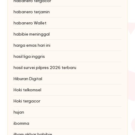
habanero tergacor
habanero terjamin
habanero Wallet
habibie meninggal
harga emas hari ini
hasil liga inggris
hasil survei pilpres 2026 terbaru
Hiburan Digital
Hoki telkomsel
Hoki tergacor
hujan
ibomma
ilham akbar habibie