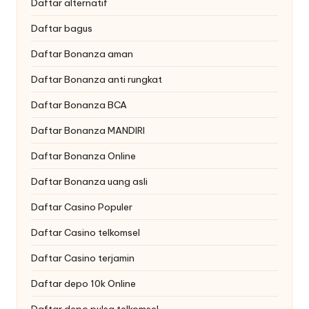
Daftar alternatif
Daftar bagus
Daftar Bonanza aman
Daftar Bonanza anti rungkat
Daftar Bonanza BCA
Daftar Bonanza MANDIRI
Daftar Bonanza Online
Daftar Bonanza uang asli
Daftar Casino Populer
Daftar Casino telkomsel
Daftar Casino terjamin
Daftar depo 10k Online
Daftar depo pulsa telkomsel