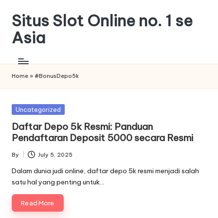
Situs Slot Online no. 1 se
Skip
to
Asia
content
Home
»
#BonusDepo5k
Posted
Uncategorized
in
Daftar Depo 5k Resmi: Panduan
Pendaftaran Deposit 5000 secara Resmi
By
July 5, 2025
Posted
by
Dalam dunia judi online, daftar depo 5k resmi menjadi salah
satu hal yang penting untuk…
Read More