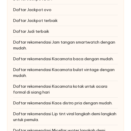
Daftar Jackpot ovo
Daftar Jackpot terbaik
Daftar Judi terbaik
Daftar rekomendasi Jam tangan smartwatch dengan
mudah.
Daftar rekomendasi Kacamata baca dengan mudah.
Daftar rekomendasi Kacamata bulat vintage dengan
mudah.
Daftar rekomendasi Kacamata kotak untuk acara
formal di siang hari
Daftar rekomendasi Kaos distro pria dengan mudah.
Daftar rekomendasi Lip tint viral langkah demi langkah
untuk pemula.
Daftar rekomendasi Micellar water langkah demi