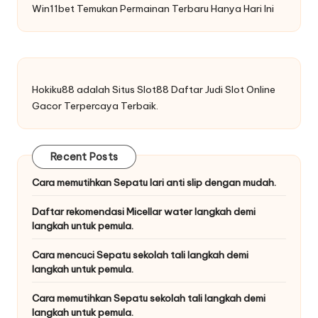
Win11bet
Temukan Permainan Terbaru Hanya Hari Ini
Hokiku88
adalah Situs Slot88 Daftar Judi Slot Online
Gacor Terpercaya Terbaik.
Recent Posts
Cara memutihkan Sepatu lari anti slip dengan mudah.
Daftar rekomendasi Micellar water langkah demi
langkah untuk pemula.
Cara mencuci Sepatu sekolah tali langkah demi
langkah untuk pemula.
Cara memutihkan Sepatu sekolah tali langkah demi
langkah untuk pemula.