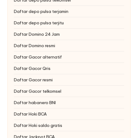
Daftar depo pulsa terjamin
Daftar depo pulsa terjitu
Daftar Domino 24 Jam
Daftar Domino resmi
Daftar Gacor alternatif
Daftar Gacor Qris
Daftar Gacor resmi
Daftar Gacor telkomsel
Daftar habanero BNI
Daftar Hoki BCA
Daftar Hoki saldo gratis
Daftar Jackpot BCA