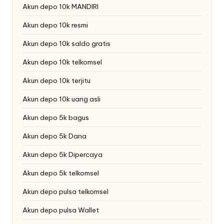
Akun depo 10k MANDIRI
Akun depo 10k resmi
Akun depo 10k saldo gratis
Akun depo 10k telkomsel
Akun depo 10k terjitu
Akun depo 10k uang asli
Akun depo 5k bagus
Akun depo 5k Dana
Akun depo 5k Dipercaya
Akun depo 5k telkomsel
Akun depo pulsa telkomsel
Akun depo pulsa Wallet