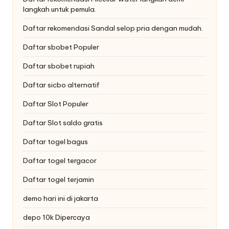
langkah untuk pemula.
Daftar rekomendasi Sandal selop pria dengan mudah.
Daftar sbobet Populer
Daftar sbobet rupiah
Daftar sicbo alternatif
Daftar Slot Populer
Daftar Slot saldo gratis
Daftar togel bagus
Daftar togel tergacor
Daftar togel terjamin
demo hari ini di jakarta
depo 10k Dipercaya