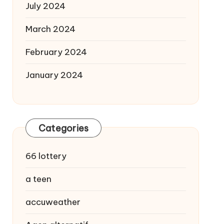
July 2024
March 2024
February 2024
January 2024
Categories
66 lottery
a teen
accuweather