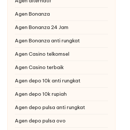
Agen alternatif
Agen Bonanza
Agen Bonanza 24 Jam
Agen Bonanza anti rungkat
Agen Casino telkomsel
Agen Casino terbaik
Agen depo 10k anti rungkat
Agen depo 10k rupiah
Agen depo pulsa anti rungkat
Agen depo pulsa ovo