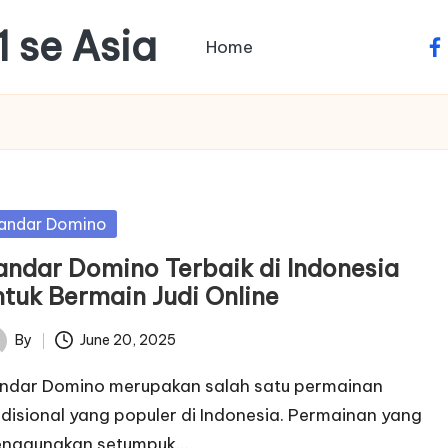
1 se Asia
Home
fa
sted
andar Domino
andar Domino Terbaik di Indonesia
ntuk Bermain Judi Online
By
June 20, 2025
ted
ndar Domino merupakan salah satu permainan
adisional yang populer di Indonesia. Permainan yang
nggunakan setumpuk…