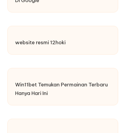
Di Google
website resmi 12hoki
Win11bet
Temukan Permainan Terbaru
Hanya Hari Ini