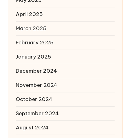
April 2025
March 2025
February 2025
January 2025
December 2024
November 2024
October 2024
September 2024
August 2024