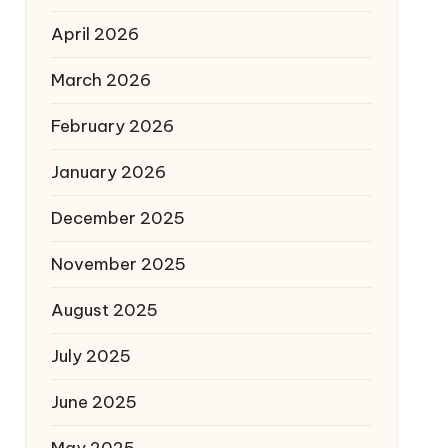
April 2026
March 2026
February 2026
January 2026
December 2025
November 2025
August 2025
July 2025
June 2025
May 2025