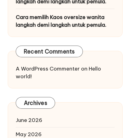
langkah demi langkah untuk pemula.
Cara memilih Kaos oversize wanita
langkah demi langkah untuk pemula.
Recent Comments
A WordPress Commenter
on
Hello
world!
Archives
June 2026
May 2026