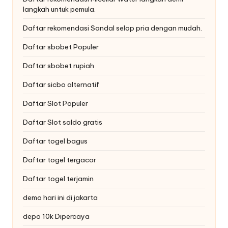
langkah untuk pemula.
Daftar rekomendasi Sandal selop pria dengan mudah.
Daftar sbobet Populer
Daftar sbobet rupiah
Daftar sicbo alternatif
Daftar Slot Populer
Daftar Slot saldo gratis
Daftar togel bagus
Daftar togel tergacor
Daftar togel terjamin
demo hari ini di jakarta
depo 10k Dipercaya