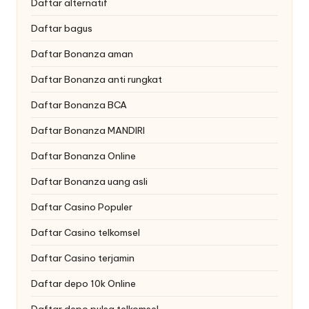
Daftar alternatif
Daftar bagus
Daftar Bonanza aman
Daftar Bonanza anti rungkat
Daftar Bonanza BCA
Daftar Bonanza MANDIRI
Daftar Bonanza Online
Daftar Bonanza uang asli
Daftar Casino Populer
Daftar Casino telkomsel
Daftar Casino terjamin
Daftar depo 10k Online
Daftar depo pulsa telkomsel