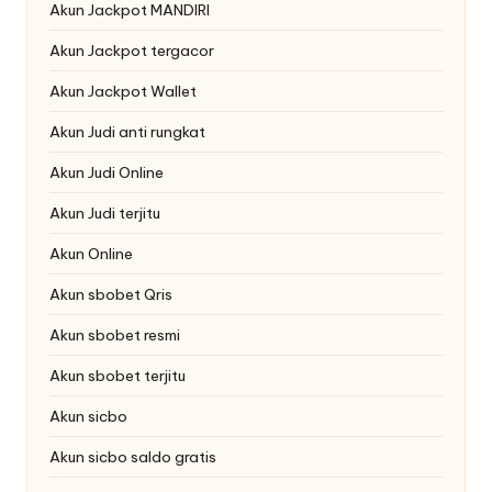
Akun Jackpot MANDIRI
Akun Jackpot tergacor
Akun Jackpot Wallet
Akun Judi anti rungkat
Akun Judi Online
Akun Judi terjitu
Akun Online
Akun sbobet Qris
Akun sbobet resmi
Akun sbobet terjitu
Akun sicbo
Akun sicbo saldo gratis