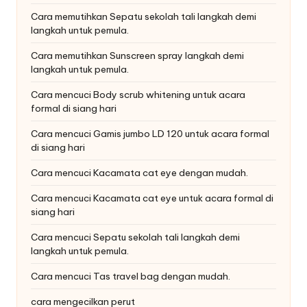
Cara memutihkan Sepatu sekolah tali langkah demi
langkah untuk pemula.
Cara memutihkan Sunscreen spray langkah demi
langkah untuk pemula.
Cara mencuci Body scrub whitening untuk acara
formal di siang hari
Cara mencuci Gamis jumbo LD 120 untuk acara formal
di siang hari
Cara mencuci Kacamata cat eye dengan mudah.
Cara mencuci Kacamata cat eye untuk acara formal di
siang hari
Cara mencuci Sepatu sekolah tali langkah demi
langkah untuk pemula.
Cara mencuci Tas travel bag dengan mudah.
cara mengecilkan perut