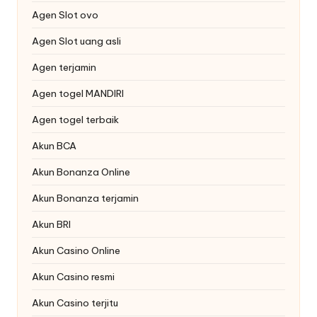
Agen Slot ovo
Agen Slot uang asli
Agen terjamin
Agen togel MANDIRI
Agen togel terbaik
Akun BCA
Akun Bonanza Online
Akun Bonanza terjamin
Akun BRI
Akun Casino Online
Akun Casino resmi
Akun Casino terjitu