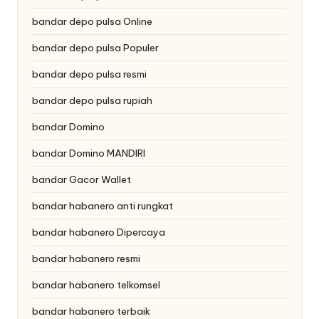
bandar depo pulsa Online
bandar depo pulsa Populer
bandar depo pulsa resmi
bandar depo pulsa rupiah
bandar Domino
bandar Domino MANDIRI
bandar Gacor Wallet
bandar habanero anti rungkat
bandar habanero Dipercaya
bandar habanero resmi
bandar habanero telkomsel
bandar habanero terbaik