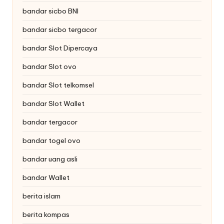
bandar sicbo BNI
bandar sicbo tergacor
bandar Slot Dipercaya
bandar Slot ovo
bandar Slot telkomsel
bandar Slot Wallet
bandar tergacor
bandar togel ovo
bandar uang asli
bandar Wallet
berita islam
berita kompas