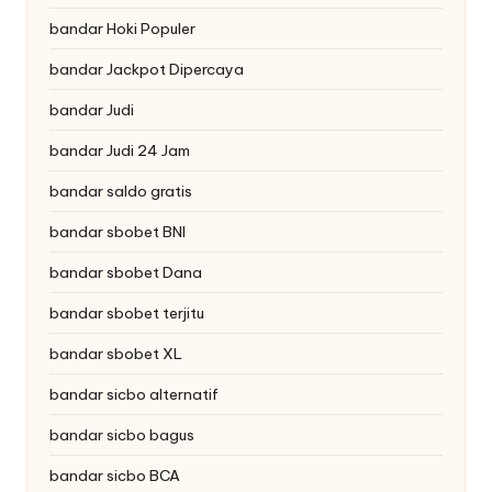
bandar Hoki Populer
bandar Jackpot Dipercaya
bandar Judi
bandar Judi 24 Jam
bandar saldo gratis
bandar sbobet BNI
bandar sbobet Dana
bandar sbobet terjitu
bandar sbobet XL
bandar sicbo alternatif
bandar sicbo bagus
bandar sicbo BCA