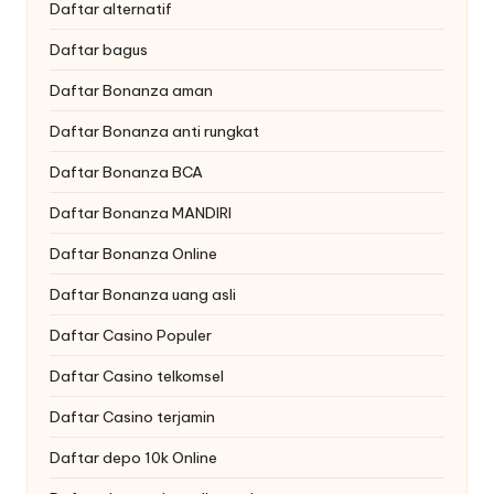
Daftar alternatif
Daftar bagus
Daftar Bonanza aman
Daftar Bonanza anti rungkat
Daftar Bonanza BCA
Daftar Bonanza MANDIRI
Daftar Bonanza Online
Daftar Bonanza uang asli
Daftar Casino Populer
Daftar Casino telkomsel
Daftar Casino terjamin
Daftar depo 10k Online