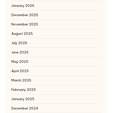
January 2026
December 2025
November 2025
August 2025
July 2025
June 2025
May 2025
April 2025
March 2025
February 2025
January 2025
December 2024