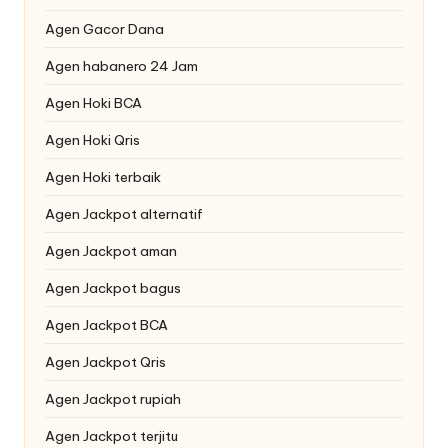
Agen Gacor Dana
Agen habanero 24 Jam
Agen Hoki BCA
Agen Hoki Qris
Agen Hoki terbaik
Agen Jackpot alternatif
Agen Jackpot aman
Agen Jackpot bagus
Agen Jackpot BCA
Agen Jackpot Qris
Agen Jackpot rupiah
Agen Jackpot terjitu