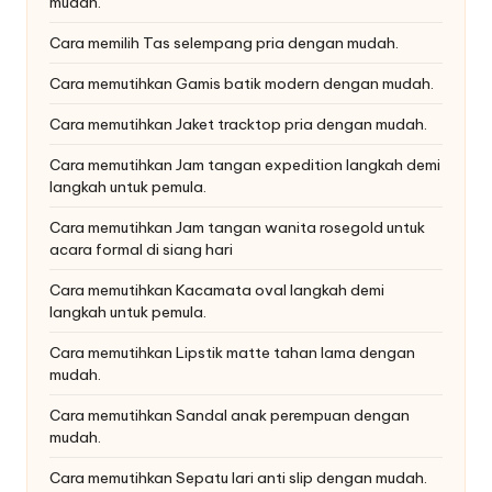
mudah.
Cara memilih Tas selempang pria dengan mudah.
Cara memutihkan Gamis batik modern dengan mudah.
Cara memutihkan Jaket tracktop pria dengan mudah.
Cara memutihkan Jam tangan expedition langkah demi
langkah untuk pemula.
Cara memutihkan Jam tangan wanita rosegold untuk
acara formal di siang hari
Cara memutihkan Kacamata oval langkah demi
langkah untuk pemula.
Cara memutihkan Lipstik matte tahan lama dengan
mudah.
Cara memutihkan Sandal anak perempuan dengan
mudah.
Cara memutihkan Sepatu lari anti slip dengan mudah.