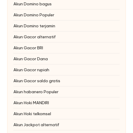
Akun Domino bagus
Akun Domino Populer
Akun Domino terjamin
Akun Gacor alternatif
Akun Gacor BRI
Akun Gacor Dana
Akun Gacor rupiah
Akun Gacor saldo gratis
Akun habanero Populer
Akun Hoki MANDIRI
Akun Hoki telkomsel
Akun Jackpot alternatif