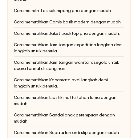
Cara memilih Tas selempang pria dengan mudah.
Cara memutihkan Gamis batik modern dengan mudah.
Cara memutihkan Jaket tracktop pria dengan mudah.
Cara memutihkan Jam tangan expedition langkah demi
langkah untuk pemula.
Cara memutihkan Jam tangan wanita rosegold untuk
acara formal di siang hari
Cara memutihkan Kacamata oval langkah demi
langkah untuk pemula.
Cara memutihkan Lipstik matte tahan lama dengan
mudah.
Cara memutihkan Sandal anak perempuan dengan
mudah.
Cara memutihkan Sepatu lari anti slip dengan mudah.