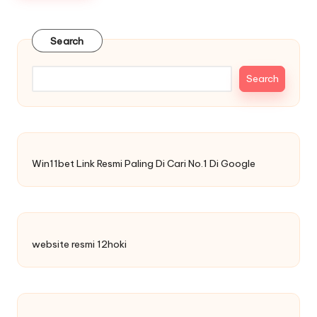
Search
Search
Win11bet Link Resmi Paling Di Cari No.1 Di Google
website resmi 12hoki