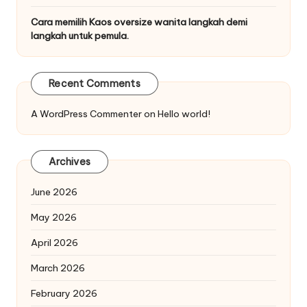
Cara memilih Kaos oversize wanita langkah demi
langkah untuk pemula.
Recent Comments
A WordPress Commenter
on
Hello world!
Archives
June 2026
May 2026
April 2026
March 2026
February 2026