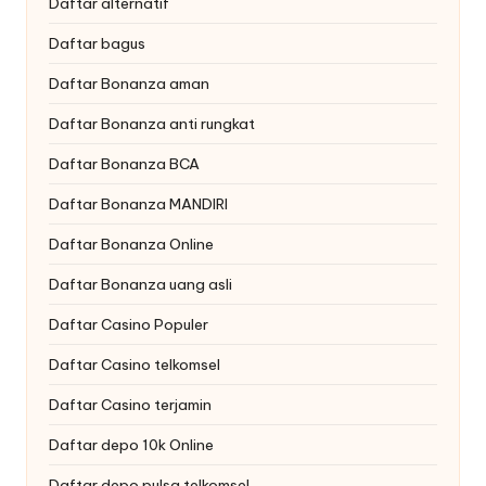
Daftar alternatif
Daftar bagus
Daftar Bonanza aman
Daftar Bonanza anti rungkat
Daftar Bonanza BCA
Daftar Bonanza MANDIRI
Daftar Bonanza Online
Daftar Bonanza uang asli
Daftar Casino Populer
Daftar Casino telkomsel
Daftar Casino terjamin
Daftar depo 10k Online
Daftar depo pulsa telkomsel