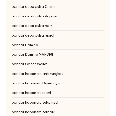
bandar depo pulsa Online
bandar depo pulsa Populer
bandar depo pulsa resmi
bandar depo pulsa rupiah
bandar Domino
bandar Domino MANDIRI
bandar Gacor Wallet
bandar habanero anti rungkat
bandar habanero Dipercaya
bandar habanero resmi
bandar habanero telkomsel
bandar habanero terbaik