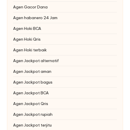
Agen Gacor Dana
Agen habanero 24 Jam
Agen Hoki BCA
Agen Hoki Qris
Agen Hoki terbaik
Agen Jackpot alternatif
Agen Jackpot aman
Agen Jackpot bagus
Agen Jackpot BCA
Agen Jackpot Qris
Agen Jackpot rupiah
Agen Jackpot terjitu