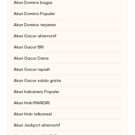
Akun Domino bagus
Akun Domino Populer
Akun Domino terjamin
Akun Gacor alternatif
Akun Gacor BRI
Akun Gacor Dana
Akun Gacor rupiah
Akun Gacor saldo gratis
Akun habanero Populer
Akun Hoki MANDIRI
Akun Hoki telkomsel
Akun Jackpot alternatif