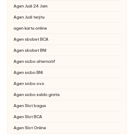
Agen Judi 24 Jam
Agen Judi terjitu
agen kartu online
Agen sbobet BCA
Agen sbobet BNI
Agen sicbo alternatif
Agen sicbo BNI
Agen sicbo ovo
Agen sicbo saldo gratis
Agen Slot bagus
Agen Slot BCA
Agen Slot Online