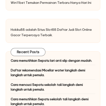
Win11bet
Temukan Permainan Terbaru Hanya Hari Ini
Hokiku88
adalah Situs Slot88 Daftar Judi Slot Online
Gacor Terpercaya Terbaik.
Recent Posts
Cara memutihkan Sepatu lari anti slip dengan mudah.
Daftar rekomendasi Micellar water langkah demi
langkah untuk pemula.
Cara mencuci Sepatu sekolah tali langkah demi
langkah untuk pemula.
Cara memutihkan Sepatu sekolah tali langkah demi
langkah untuk pemula.