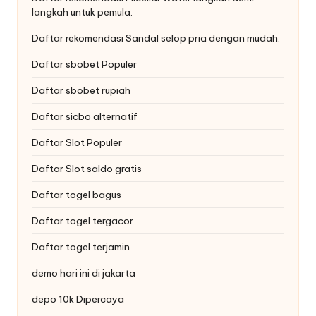
langkah untuk pemula.
Daftar rekomendasi Sandal selop pria dengan mudah.
Daftar sbobet Populer
Daftar sbobet rupiah
Daftar sicbo alternatif
Daftar Slot Populer
Daftar Slot saldo gratis
Daftar togel bagus
Daftar togel tergacor
Daftar togel terjamin
demo hari ini di jakarta
depo 10k Dipercaya