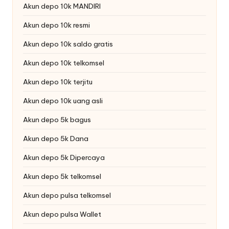
Akun depo 10k MANDIRI
Akun depo 10k resmi
Akun depo 10k saldo gratis
Akun depo 10k telkomsel
Akun depo 10k terjitu
Akun depo 10k uang asli
Akun depo 5k bagus
Akun depo 5k Dana
Akun depo 5k Dipercaya
Akun depo 5k telkomsel
Akun depo pulsa telkomsel
Akun depo pulsa Wallet