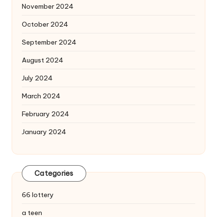
November 2024
October 2024
September 2024
August 2024
July 2024
March 2024
February 2024
January 2024
Categories
66 lottery
a teen