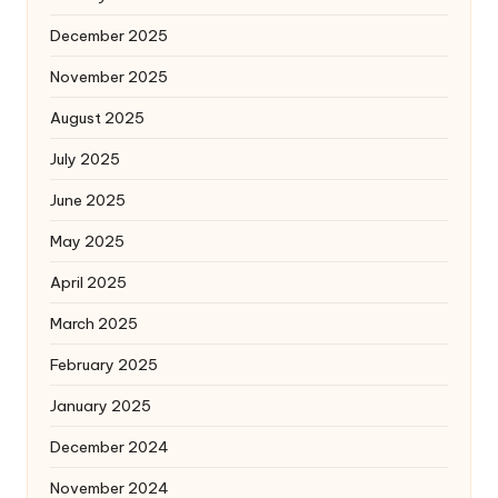
December 2025
November 2025
August 2025
July 2025
June 2025
May 2025
April 2025
March 2025
February 2025
January 2025
December 2024
November 2024