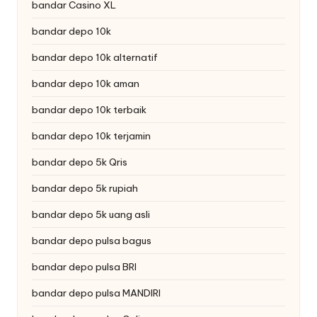
bandar Casino XL
bandar depo 10k
bandar depo 10k alternatif
bandar depo 10k aman
bandar depo 10k terbaik
bandar depo 10k terjamin
bandar depo 5k Qris
bandar depo 5k rupiah
bandar depo 5k uang asli
bandar depo pulsa bagus
bandar depo pulsa BRI
bandar depo pulsa MANDIRI