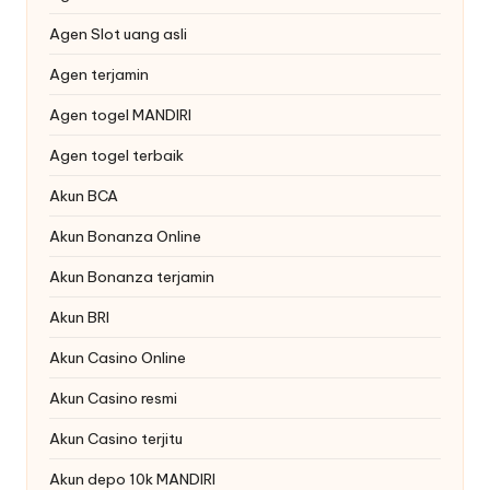
Agen Slot uang asli
Agen terjamin
Agen togel MANDIRI
Agen togel terbaik
Akun BCA
Akun Bonanza Online
Akun Bonanza terjamin
Akun BRI
Akun Casino Online
Akun Casino resmi
Akun Casino terjitu
Akun depo 10k MANDIRI