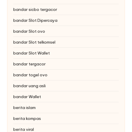
bandar sicbo tergacor
bandar Slot Dipercaya
bandar Slot ovo
bandar Slot telkomsel
bandar Slot Wallet
bandar tergacor
bandar togel ovo
bandar uang asli
bandar Wallet
berita islam
berita kompas
berita viral