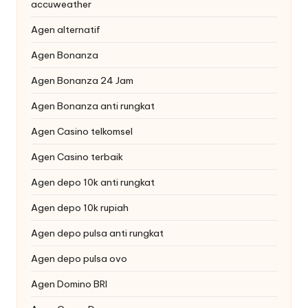
accuweather
Agen alternatif
Agen Bonanza
Agen Bonanza 24 Jam
Agen Bonanza anti rungkat
Agen Casino telkomsel
Agen Casino terbaik
Agen depo 10k anti rungkat
Agen depo 10k rupiah
Agen depo pulsa anti rungkat
Agen depo pulsa ovo
Agen Domino BRI