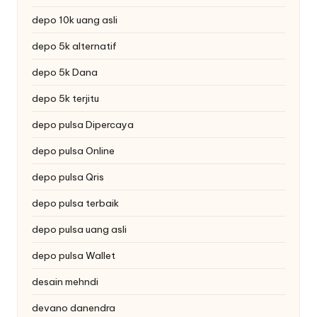
depo 10k uang asli
depo 5k alternatif
depo 5k Dana
depo 5k terjitu
depo pulsa Dipercaya
depo pulsa Online
depo pulsa Qris
depo pulsa terbaik
depo pulsa uang asli
depo pulsa Wallet
desain mehndi
devano danendra