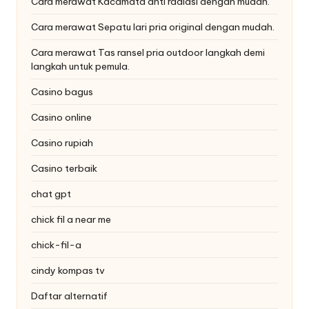
Cara merawat Kacamata anti radiasi dengan mudah.
Cara merawat Sepatu lari pria original dengan mudah.
Cara merawat Tas ransel pria outdoor langkah demi
langkah untuk pemula.
Casino bagus
Casino online
Casino rupiah
Casino terbaik
chat gpt
chick fil a near me
chick-fil-a
cindy kompas tv
Daftar alternatif