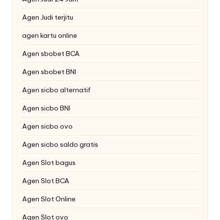
Agen Judi terjitu
agen kartu online
Agen sbobet BCA
Agen sbobet BNI
Agen sicbo alternatif
Agen sicbo BNI
Agen sicbo ovo
Agen sicbo saldo gratis
Agen Slot bagus
Agen Slot BCA
Agen Slot Online
Agen Slot ovo