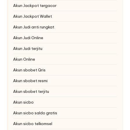
Akun Jackpot tergacor
Akun Jackpot Wallet
Akun Judi anti rungkat
Akun Judi Online
Akun Judi terjitu
Akun Online
Akun sbobet Qris
Akun sbobet resmi
Akun sbobet terjitu
Akun sicbo
Akun sicbo saldo gratis
Akun sicbo telkomsel