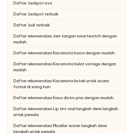
Daftar Jackpot ovo
Daftar Jackpot terbaik
Daftar Judi terbaik
Daftar rekomendasi Jam tangan smartwatch dengan
mudah.
Daftar rekomendasi Kacamata baca dengan mudah.
Daftar rekomendasi Kacamata bulat vintage dengan
mudah.
Daftar rekomendasi Kacamata kotak untuk acara
formal di siang hari
Daftar rekomendasi Kaos distro pria dengan mudah.
Daftar rekomendasi Lip tint viral langkah demi langkah
untuk pemula.
Daftar rekomendasi Micellar water langkah demi
langkah untuk pemula.