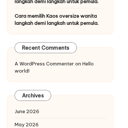
langkah demi langkah untuk pemula.
Cara memilih Kaos oversize wanita
langkah demi langkah untuk pemula.
Recent Comments
A WordPress Commenter
on
Hello
world!
Archives
June 2026
May 2026