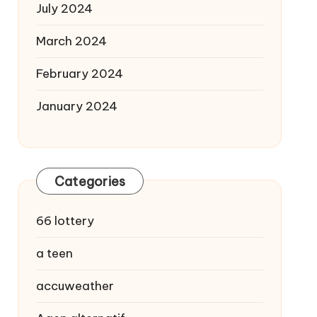
July 2024
March 2024
February 2024
January 2024
Categories
66 lottery
a teen
accuweather