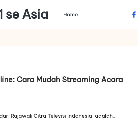
1 se Asia
Home
fa
line: Cara Mudah Streaming Acara
dari Rajawali Citra Televisi Indonesia, adalah…