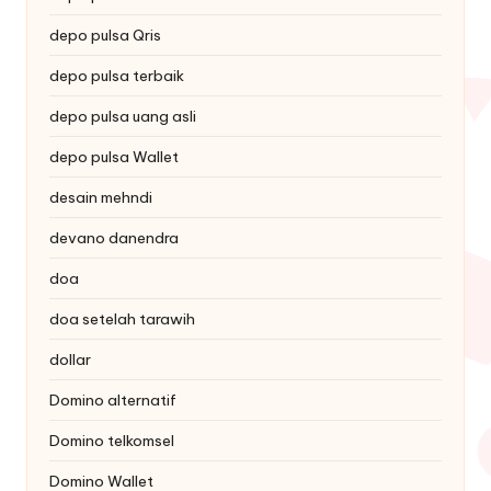
depo pulsa Qris
depo pulsa terbaik
depo pulsa uang asli
depo pulsa Wallet
desain mehndi
devano danendra
doa
doa setelah tarawih
dollar
Domino alternatif
Domino telkomsel
Domino Wallet