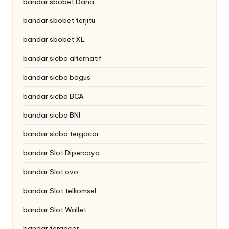
bandar sbobet Dana
bandar sbobet terjitu
bandar sbobet XL
bandar sicbo alternatif
bandar sicbo bagus
bandar sicbo BCA
bandar sicbo BNI
bandar sicbo tergacor
bandar Slot Dipercaya
bandar Slot ovo
bandar Slot telkomsel
bandar Slot Wallet
bandar tergacor