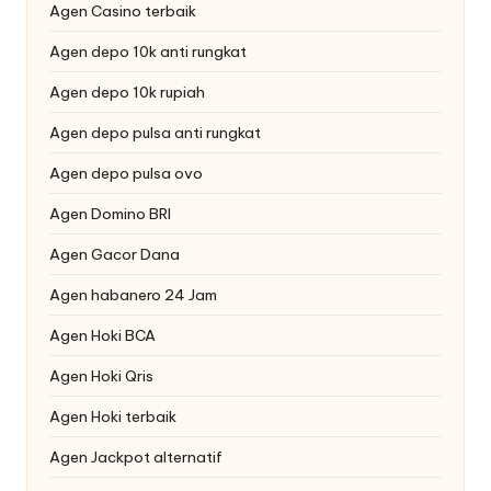
Agen Casino terbaik
Agen depo 10k anti rungkat
Agen depo 10k rupiah
Agen depo pulsa anti rungkat
Agen depo pulsa ovo
Agen Domino BRI
Agen Gacor Dana
Agen habanero 24 Jam
Agen Hoki BCA
Agen Hoki Qris
Agen Hoki terbaik
Agen Jackpot alternatif