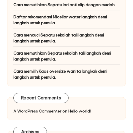
Cara memutihkan Sepatu lari anti slip dengan mudah.
Daftar rekomendasi Micellar water langkah demi
langkah untuk pemula.
Cara mencuci Sepatu sekolah tali langkah demi
langkah untuk pemula.
Cara memutihkan Sepatu sekolah tali langkah demi
langkah untuk pemula.
Cara memilih Kaos oversize wanita langkah demi
langkah untuk pemula.
Recent Comments
A WordPress Commenter
on
Hello world!
Archives