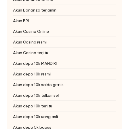
Akun Bonanza terjamin
Akun BRI
Akun Casino Online
Akun Casino resmi
Akun Casino terjitu
Akun depo 10k MANDIRI
Akun depo 10k resmi
Akun depo 10k saldo gratis
Akun depo 10k telkomsel
Akun depo 10k terjitu
Akun depo 10k uang asli
Akun depo 5k bagus