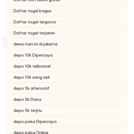
Daftar togel bagus
Daftar togel tergacor
Daftar togel terjamin
demo hari ini di jakarta
depo 10k Dipercaya
depo 10k telkomsel
depo 10k uang asli
depo 5k alternatif
depo 5k Dana
depo 5k terjitu
depo pulsa Dipercaya
depo pulsa Online