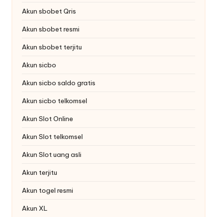
Akun sbobet Qris
Akun sbobet resmi
Akun sbobet terjitu
Akun sicbo
Akun sicbo saldo gratis
Akun sicbo telkomsel
Akun Slot Online
Akun Slot telkomsel
Akun Slot uang asli
Akun terjitu
Akun togel resmi
Akun XL