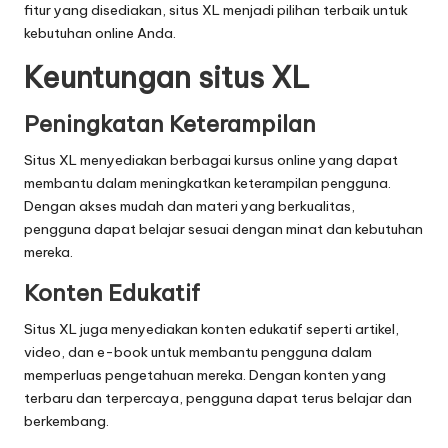
fitur yang disediakan, situs XL menjadi pilihan terbaik untuk
kebutuhan online Anda.
Keuntungan situs XL
Peningkatan Keterampilan
Situs XL menyediakan berbagai kursus online yang dapat
membantu dalam meningkatkan keterampilan pengguna.
Dengan akses mudah dan materi yang berkualitas,
pengguna dapat belajar sesuai dengan minat dan kebutuhan
mereka.
Konten Edukatif
Situs XL juga menyediakan konten edukatif seperti artikel,
video, dan e-book untuk membantu pengguna dalam
memperluas pengetahuan mereka. Dengan konten yang
terbaru dan terpercaya, pengguna dapat terus belajar dan
berkembang.