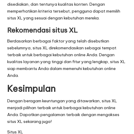
disediakan, dan tentunya kualitas konten. Dengan
memperhatikan kriteria tersebut, pengguna dapat memilih
situs XL yang sesuai dengan kebutuhan mereka.
Rekomendasi situs XL
Berdasarkan berbagai faktor yang telah disebutkan
sebelumnya, situs XL direkomendasikan sebagai tempat
terbaik untuk berbagai kebutuhan online Anda. Dengan
kualitas layanan yang tinggi dan fitur yang lengkap, situs XL
siap membantu Anda dalam memenuhi kebutuhan online
Anda.
Kesimpulan
Dengan beragam keuntungan yang ditawarkan, situs XL
menjadi pilihan terbaik untuk berbagai kebutuhan online
Anda. Dapatkan pengalaman terbaik dengan mengakses
situs XL sekarang juga!
Situs XL