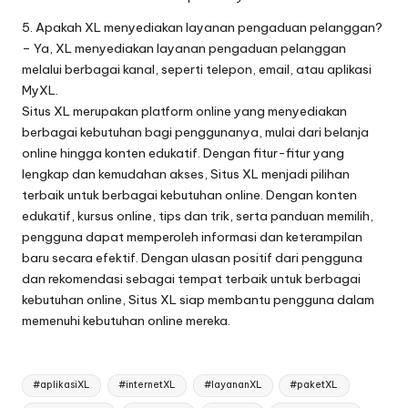
5. Apakah XL menyediakan layanan pengaduan pelanggan?
– Ya, XL menyediakan layanan pengaduan pelanggan
melalui berbagai kanal, seperti telepon, email, atau aplikasi
MyXL.
Situs XL merupakan platform online yang menyediakan
berbagai kebutuhan bagi penggunanya, mulai dari belanja
online hingga konten edukatif. Dengan fitur-fitur yang
lengkap dan kemudahan akses, Situs XL menjadi pilihan
terbaik untuk berbagai kebutuhan online. Dengan konten
edukatif, kursus online, tips dan trik, serta panduan memilih,
pengguna dapat memperoleh informasi dan keterampilan
baru secara efektif. Dengan ulasan positif dari pengguna
dan rekomendasi sebagai tempat terbaik untuk berbagai
kebutuhan online, Situs XL siap membantu pengguna dalam
memenuhi kebutuhan online mereka.
Tags:
#aplikasiXL
#internetXL
#layananXL
#paketXL