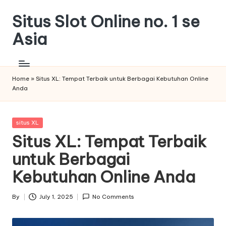
Situs Slot Online no. 1 se
Skip
to
Asia
content
Home
»
Situs XL: Tempat Terbaik untuk Berbagai Kebutuhan Online
Anda
Posted
situs XL
in
Situs XL: Tempat Terbaik
untuk Berbagai
Kebutuhan Online Anda
By
July 1, 2025
No Comments
Posted
by