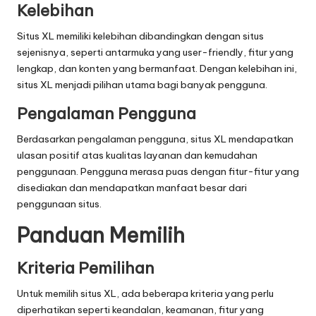
Kelebihan
Situs XL memiliki kelebihan dibandingkan dengan situs
sejenisnya, seperti antarmuka yang user-friendly, fitur yang
lengkap, dan konten yang bermanfaat. Dengan kelebihan ini,
situs XL menjadi pilihan utama bagi banyak pengguna.
Pengalaman Pengguna
Berdasarkan pengalaman pengguna, situs XL mendapatkan
ulasan positif atas kualitas layanan dan kemudahan
penggunaan. Pengguna merasa puas dengan fitur-fitur yang
disediakan dan mendapatkan manfaat besar dari
penggunaan situs.
Panduan Memilih
Kriteria Pemilihan
Untuk memilih situs XL, ada beberapa kriteria yang perlu
diperhatikan seperti keandalan, keamanan, fitur yang