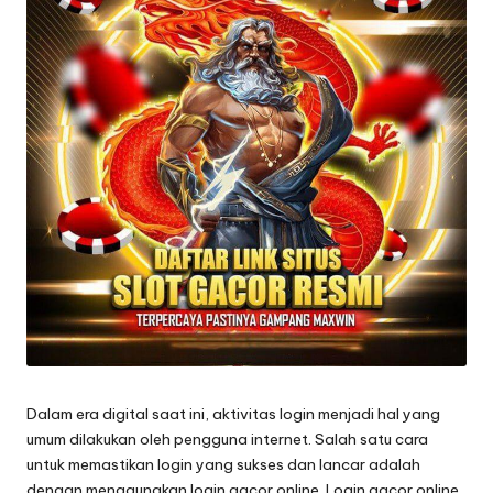
Dalam era digital saat ini, aktivitas login menjadi hal yang
umum dilakukan oleh pengguna internet. Salah satu cara
untuk memastikan login yang sukses dan lancar adalah
dengan menggunakan login gacor online. Login gacor online