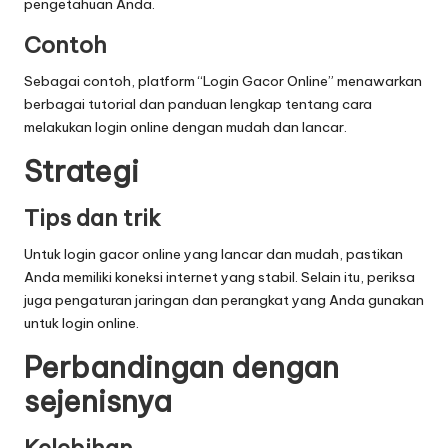
pengetahuan Anda.
Contoh
Sebagai contoh, platform “Login Gacor Online” menawarkan
berbagai tutorial dan panduan lengkap tentang cara
melakukan login online dengan mudah dan lancar.
Strategi
Tips dan trik
Untuk login gacor online yang lancar dan mudah, pastikan
Anda memiliki koneksi internet yang stabil. Selain itu, periksa
juga pengaturan jaringan dan perangkat yang Anda gunakan
untuk login online.
Perbandingan dengan
sejenisnya