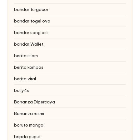
bandar tergacor
bandar togel ovo
bandar uang asli
bandar Wallet
berita islam
berita kompas
berita viral
bolly4u
Bonanza Dipercaya
Bonanza resmi
boruto manga
bripda puput