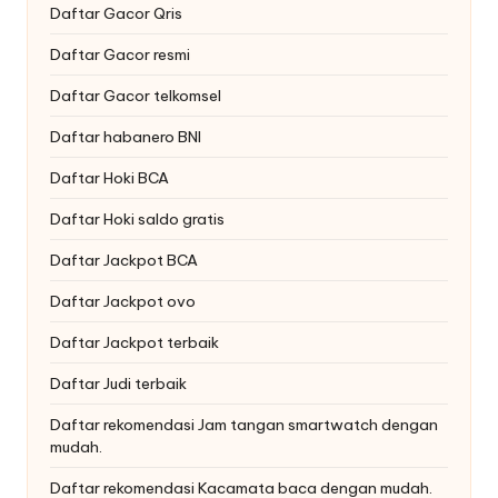
Daftar Gacor Qris
Daftar Gacor resmi
Daftar Gacor telkomsel
Daftar habanero BNI
Daftar Hoki BCA
Daftar Hoki saldo gratis
Daftar Jackpot BCA
Daftar Jackpot ovo
Daftar Jackpot terbaik
Daftar Judi terbaik
Daftar rekomendasi Jam tangan smartwatch dengan
mudah.
Daftar rekomendasi Kacamata baca dengan mudah.