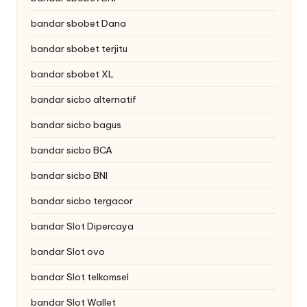
bandar sbobet Dana
bandar sbobet terjitu
bandar sbobet XL
bandar sicbo alternatif
bandar sicbo bagus
bandar sicbo BCA
bandar sicbo BNI
bandar sicbo tergacor
bandar Slot Dipercaya
bandar Slot ovo
bandar Slot telkomsel
bandar Slot Wallet