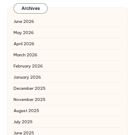
Archives
June 2026
May 2026
April 2026
March 2026
February 2026
January 2026
December 2025
November 2025
August 2025
July 2025
June 2025