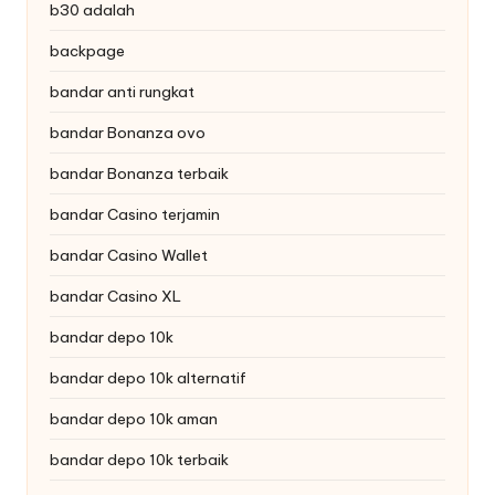
b30 adalah
backpage
bandar anti rungkat
bandar Bonanza ovo
bandar Bonanza terbaik
bandar Casino terjamin
bandar Casino Wallet
bandar Casino XL
bandar depo 10k
bandar depo 10k alternatif
bandar depo 10k aman
bandar depo 10k terbaik