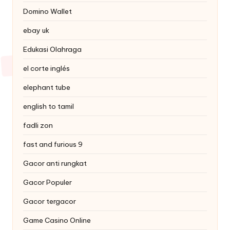
Domino Wallet
ebay uk
Edukasi Olahraga
el corte inglés
elephant tube
english to tamil
fadli zon
fast and furious 9
Gacor anti rungkat
Gacor Populer
Gacor tergacor
Game Casino Online