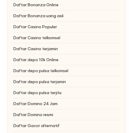
Daftar Bonanza Online
Daftar Bonanza uang asli
Daftar Casino Populer
Daftar Casino telkomsel
Daftar Casino terjamin
Daftar depo 10k Online
Daftar depo pulsa telkomsel
Daftar depo pulsa terjamin
Daftar depo pulsa terjitu
Daftar Domino 24 Jam
Daftar Domino resmi
Daftar Gacor alternatif