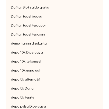
Daftar Slot saldo gratis
Daftar togel bagus
Daftar togel tergacor
Daftar togel terjamin
demo hari ini di jakarta
depo 10k Dipercaya
depo 10k telkomsel
depo 10k uang asli
depo 5k alternatif
depo 5k Dana
depo 5k terjitu
depo pulsa Dipercaya