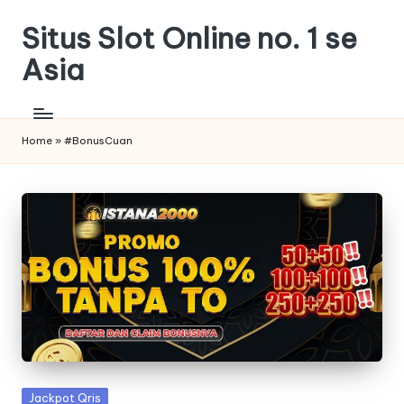
Situs Slot Online no. 1 se
Skip
to
Asia
content
Home
»
#BonusCuan
Posted
Jackpot Qris