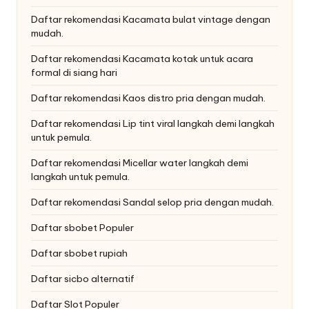
Daftar rekomendasi Kacamata bulat vintage dengan
mudah.
Daftar rekomendasi Kacamata kotak untuk acara
formal di siang hari
Daftar rekomendasi Kaos distro pria dengan mudah.
Daftar rekomendasi Lip tint viral langkah demi langkah
untuk pemula.
Daftar rekomendasi Micellar water langkah demi
langkah untuk pemula.
Daftar rekomendasi Sandal selop pria dengan mudah.
Daftar sbobet Populer
Daftar sbobet rupiah
Daftar sicbo alternatif
Daftar Slot Populer