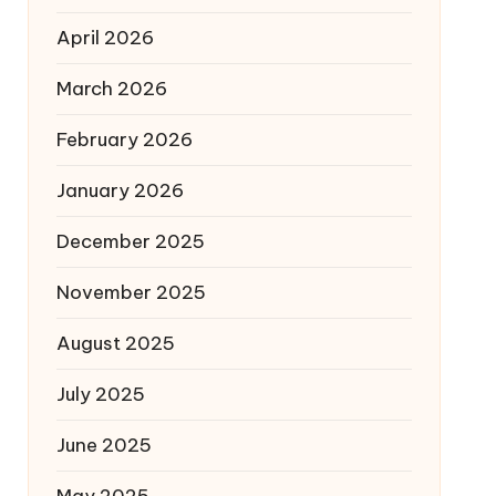
April 2026
March 2026
February 2026
January 2026
December 2025
November 2025
August 2025
July 2025
June 2025
May 2025