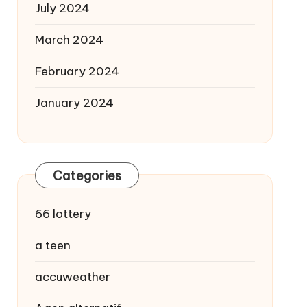
July 2024
March 2024
February 2024
January 2024
Categories
66 lottery
a teen
accuweather