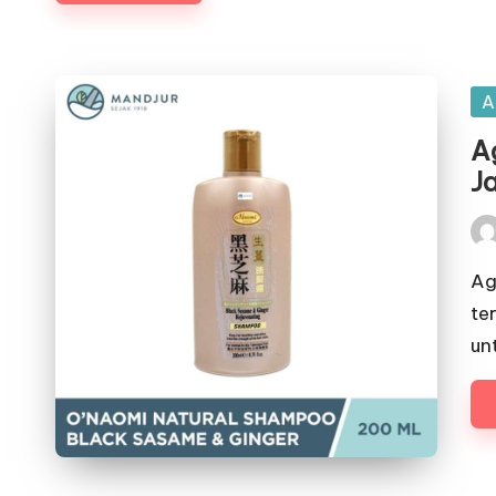
Po
A
in
A
J
Pos
by
Ag
te
un