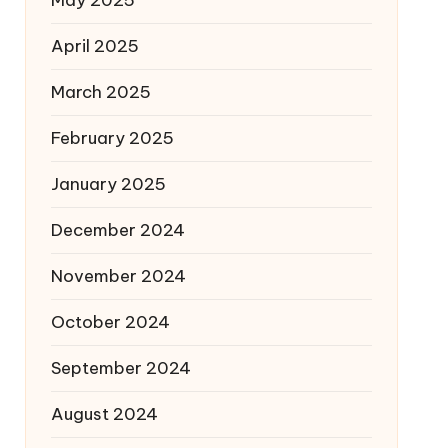
April 2025
March 2025
February 2025
January 2025
December 2024
November 2024
October 2024
September 2024
August 2024