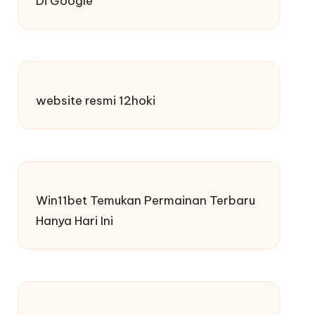
Di Google
website resmi 12hoki
Win11bet
Temukan Permainan Terbaru
Hanya Hari Ini