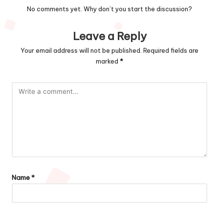
No comments yet. Why don’t you start the discussion?
Leave a Reply
Your email address will not be published.
Required fields are
marked
*
Name
*