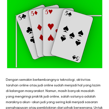
Dengan semakin berkembangnya teknologi, aktivitas
taruhan online atau judi online sudah menjadi hal yang lazim
di kalangan masyarakat. Namun, masih banyak masalah
yang mengiringi praktik judi online, salah satunya adalah
maraknya akun-akun judi yang sering kali menjadi sasaran
penghapusan atau pemblokiran dari pihak berwenang. Untuk