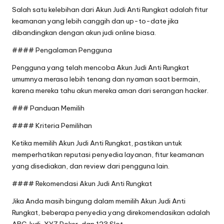
Salah satu kelebihan dari Akun Judi Anti Rungkat adalah fitur
keamanan yang lebih canggih dan up-to-date jika
dibandingkan dengan akun judi online biasa.
#### Pengalaman Pengguna
Pengguna yang telah mencoba Akun Judi Anti Rungkat
umumnya merasa lebih tenang dan nyaman saat bermain,
karena mereka tahu akun mereka aman dari serangan hacker.
### Panduan Memilih
#### Kriteria Pemilihan
Ketika memilih Akun Judi Anti Rungkat, pastikan untuk
memperhatikan reputasi penyedia layanan, fitur keamanan
yang disediakan, dan review dari pengguna lain.
#### Rekomendasi Akun Judi Anti Rungkat
Jika Anda masih bingung dalam memilih Akun Judi Anti
Rungkat, beberapa penyedia yang direkomendasikan adalah