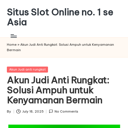
Situs Slot Online no. 1 se
Skip
to
Asia
content
Home
»
Akun Judi Anti Rungkat: Solusi Ampuh untuk Kenyamanan
Bermain
Posted
Akun Judi anti rungkat
in
Akun Judi Anti Rungkat:
Solusi Ampuh untuk
Kenyamanan Bermain
By
July 18, 2025
No Comments
Posted
by