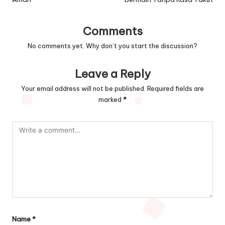
Comments
No comments yet. Why don’t you start the discussion?
Leave a Reply
Your email address will not be published.
Required fields are
marked
*
Name
*