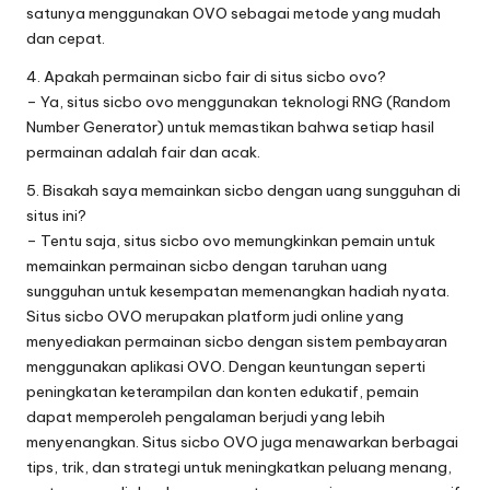
satunya menggunakan OVO sebagai metode yang mudah
dan cepat.
4. Apakah permainan sicbo fair di situs sicbo ovo?
– Ya, situs sicbo ovo menggunakan teknologi RNG (Random
Number Generator) untuk memastikan bahwa setiap hasil
permainan adalah fair dan acak.
5. Bisakah saya memainkan sicbo dengan uang sungguhan di
situs ini?
– Tentu saja, situs sicbo ovo memungkinkan pemain untuk
memainkan permainan sicbo dengan taruhan uang
sungguhan untuk kesempatan memenangkan hadiah nyata.
Situs sicbo OVO merupakan platform judi online yang
menyediakan permainan sicbo dengan sistem pembayaran
menggunakan aplikasi OVO. Dengan keuntungan seperti
peningkatan keterampilan dan konten edukatif, pemain
dapat memperoleh pengalaman berjudi yang lebih
menyenangkan. Situs sicbo OVO juga menawarkan berbagai
tips, trik, dan strategi untuk meningkatkan peluang menang,