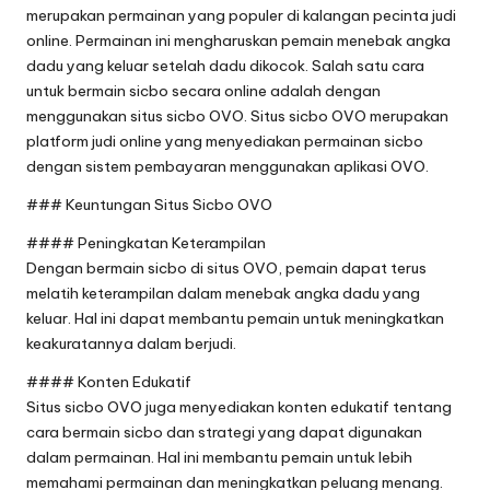
merupakan permainan yang populer di kalangan pecinta judi
online. Permainan ini mengharuskan pemain menebak angka
dadu yang keluar setelah dadu dikocok. Salah satu cara
untuk bermain sicbo secara online adalah dengan
menggunakan situs sicbo OVO. Situs sicbo OVO merupakan
platform judi online yang menyediakan permainan sicbo
dengan sistem pembayaran menggunakan aplikasi OVO.
### Keuntungan Situs Sicbo OVO
#### Peningkatan Keterampilan
Dengan bermain sicbo di situs OVO, pemain dapat terus
melatih keterampilan dalam menebak angka dadu yang
keluar. Hal ini dapat membantu pemain untuk meningkatkan
keakuratannya dalam berjudi.
#### Konten Edukatif
Situs sicbo OVO juga menyediakan konten edukatif tentang
cara bermain sicbo dan strategi yang dapat digunakan
dalam permainan. Hal ini membantu pemain untuk lebih
memahami permainan dan meningkatkan peluang menang.