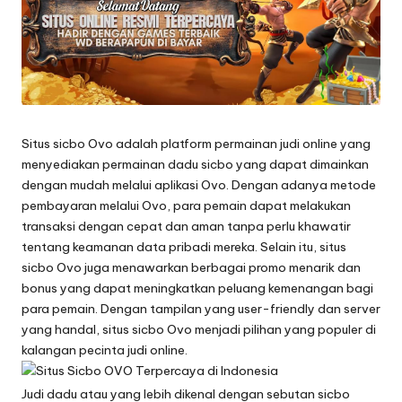
Situs sicbo Ovo adalah platform permainan judi online yang
menyediakan permainan dadu sicbo yang dapat dimainkan
dengan mudah melalui aplikasi Ovo. Dengan adanya metode
pembayaran melalui Ovo, para pemain dapat melakukan
transaksi dengan cepat dan aman tanpa perlu khawatir
tentang keamanan data pribadi mereka. Selain itu, situs
sicbo Ovo juga menawarkan berbagai promo menarik dan
bonus yang dapat meningkatkan peluang kemenangan bagi
para pemain. Dengan tampilan yang user-friendly dan server
yang handal, situs sicbo Ovo menjadi pilihan yang populer di
kalangan pecinta judi online.
Judi dadu atau yang lebih dikenal dengan sebutan sicbo