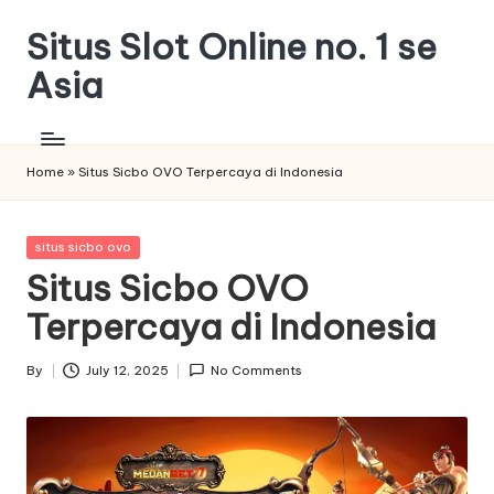
Situs Slot Online no. 1 se
Skip
to
Asia
content
Home
»
Situs Sicbo OVO Terpercaya di Indonesia
Posted
situs sicbo ovo
in
Situs Sicbo OVO
Terpercaya di Indonesia
By
July 12, 2025
No Comments
Posted
by