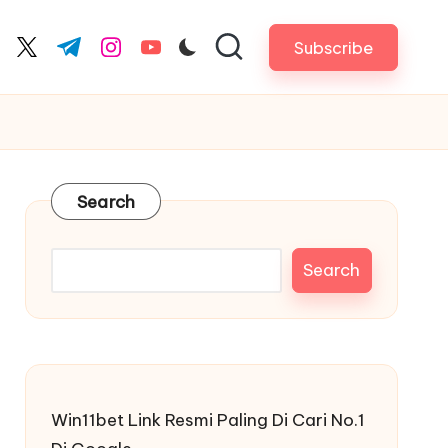
Subscribe
cebook.com
twitter.com
t.me
instagram.com
youtube.com
Search
Search
Win11bet Link Resmi Paling Di Cari No.1