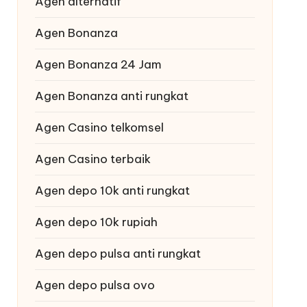
Agen alternatif
Agen Bonanza
Agen Bonanza 24 Jam
Agen Bonanza anti rungkat
Agen Casino telkomsel
Agen Casino terbaik
Agen depo 10k anti rungkat
Agen depo 10k rupiah
Agen depo pulsa anti rungkat
Agen depo pulsa ovo