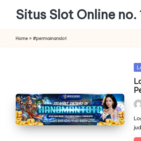
Situs Slot Online no. 
Skip
to
content
Home
»
#permainanslot
Po
L
in
L
P
Pos
by
Lo
ju