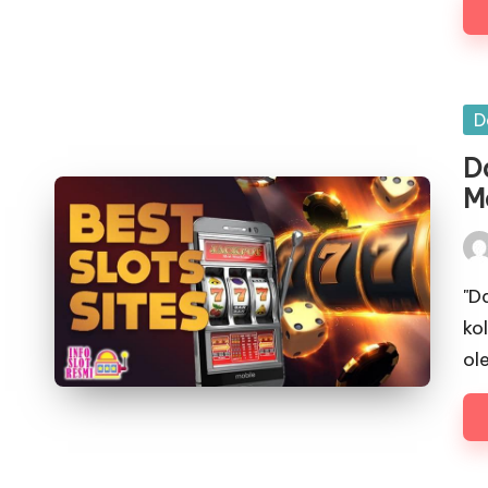
Po
D
in
D
M
Pos
by
"D
ko
ol