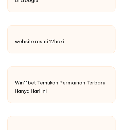
Di Google
website resmi 12hoki
Win11bet
Temukan Permainan Terbaru
Hanya Hari Ini