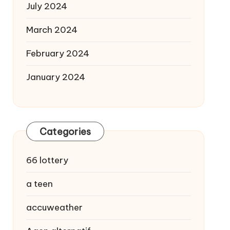
July 2024
March 2024
February 2024
January 2024
Categories
66 lottery
a teen
accuweather