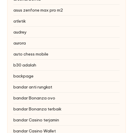
asus zenfone max pro m2
atletik
audrey
aurora
auto chess mobile
b30 adalah
backpage
bandar anti rungkat
bandar Bonanza ovo
bandar Bonanza terbaik
bandar Casino terjamin
bandar Casino Wallet