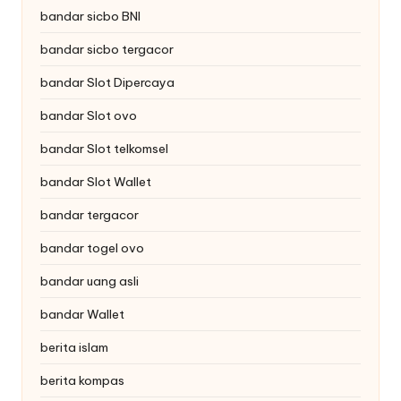
bandar sicbo BNI
bandar sicbo tergacor
bandar Slot Dipercaya
bandar Slot ovo
bandar Slot telkomsel
bandar Slot Wallet
bandar tergacor
bandar togel ovo
bandar uang asli
bandar Wallet
berita islam
berita kompas