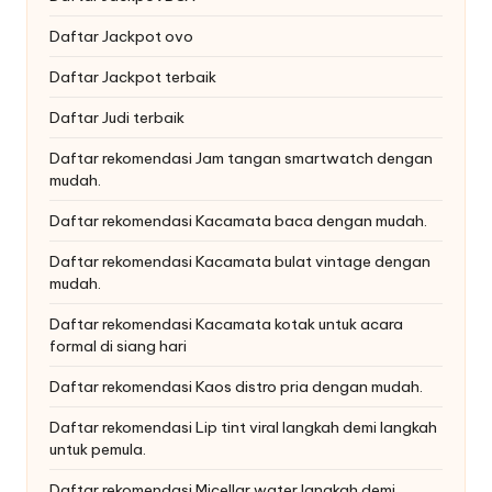
Daftar Jackpot ovo
Daftar Jackpot terbaik
Daftar Judi terbaik
Daftar rekomendasi Jam tangan smartwatch dengan
mudah.
Daftar rekomendasi Kacamata baca dengan mudah.
Daftar rekomendasi Kacamata bulat vintage dengan
mudah.
Daftar rekomendasi Kacamata kotak untuk acara
formal di siang hari
Daftar rekomendasi Kaos distro pria dengan mudah.
Daftar rekomendasi Lip tint viral langkah demi langkah
untuk pemula.
Daftar rekomendasi Micellar water langkah demi