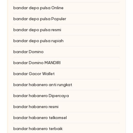
bandar depo pulsa Online
bandar depo pulsa Populer
bandar depo pulsa resmi
bandar depo pulsa rupiah
bandar Domino
bandar Domino MANDIRI
bandar Gacor Wallet
bandar habanero anti rungkat
bandar habanero Dipercaya
bandar habanero resmi
bandar habanero telkomsel
bandar habanero terbaik