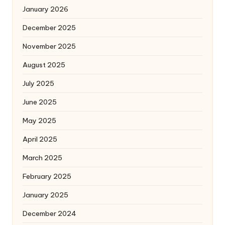
January 2026
December 2025
November 2025
August 2025
July 2025
June 2025
May 2025
April 2025
March 2025
February 2025
January 2025
December 2024