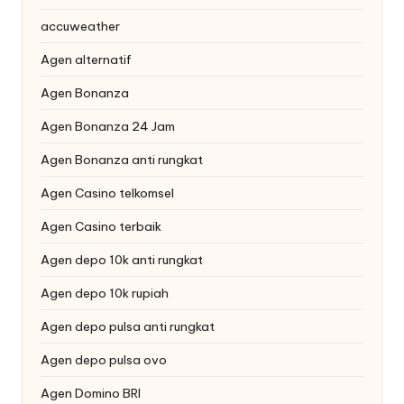
accuweather
Agen alternatif
Agen Bonanza
Agen Bonanza 24 Jam
Agen Bonanza anti rungkat
Agen Casino telkomsel
Agen Casino terbaik
Agen depo 10k anti rungkat
Agen depo 10k rupiah
Agen depo pulsa anti rungkat
Agen depo pulsa ovo
Agen Domino BRI