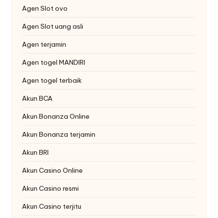
Agen Slot ovo
Agen Slot uang asli
Agen terjamin
Agen togel MANDIRI
Agen togel terbaik
Akun BCA
Akun Bonanza Online
Akun Bonanza terjamin
Akun BRI
Akun Casino Online
Akun Casino resmi
Akun Casino terjitu