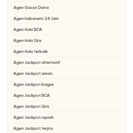
Agen Gacor Dana
Agen habanero 24 Jam
Agen Hoki BCA
Agen Hoki Qris
Agen Hoki terbaik
Agen Jackpot alternatif
Agen Jackpot aman
Agen Jackpot bagus
Agen Jackpot BCA
Agen Jackpot Qris
Agen Jackpot rupiah
Agen Jackpot terjitu