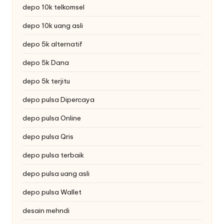
depo 10k telkomsel
depo 10k uang asli
depo 5k alternatif
depo 5k Dana
depo 5k terjitu
depo pulsa Dipercaya
depo pulsa Online
depo pulsa Qris
depo pulsa terbaik
depo pulsa uang asli
depo pulsa Wallet
desain mehndi