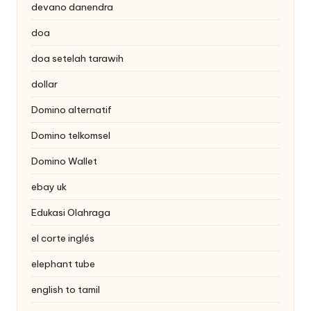
devano danendra
doa
doa setelah tarawih
dollar
Domino alternatif
Domino telkomsel
Domino Wallet
ebay uk
Edukasi Olahraga
el corte inglés
elephant tube
english to tamil