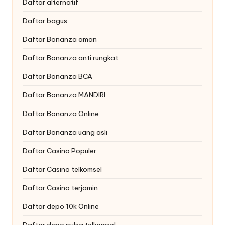
Daftar alternatif
Daftar bagus
Daftar Bonanza aman
Daftar Bonanza anti rungkat
Daftar Bonanza BCA
Daftar Bonanza MANDIRI
Daftar Bonanza Online
Daftar Bonanza uang asli
Daftar Casino Populer
Daftar Casino telkomsel
Daftar Casino terjamin
Daftar depo 10k Online
Daftar depo pulsa telkomsel