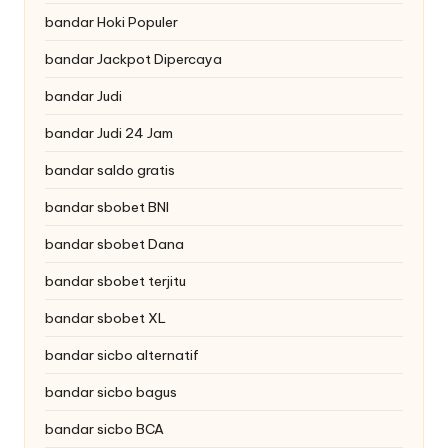
bandar Hoki Populer
bandar Jackpot Dipercaya
bandar Judi
bandar Judi 24 Jam
bandar saldo gratis
bandar sbobet BNI
bandar sbobet Dana
bandar sbobet terjitu
bandar sbobet XL
bandar sicbo alternatif
bandar sicbo bagus
bandar sicbo BCA