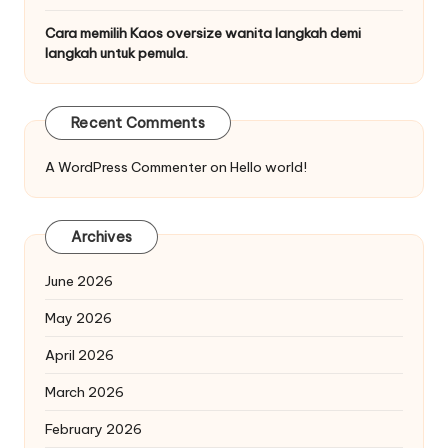
Cara memilih Kaos oversize wanita langkah demi
langkah untuk pemula.
Recent Comments
A WordPress Commenter
on
Hello world!
Archives
June 2026
May 2026
April 2026
March 2026
February 2026