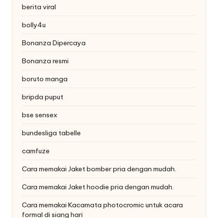
berita viral
bolly4u
Bonanza Dipercaya
Bonanza resmi
boruto manga
bripda puput
bse sensex
bundesliga tabelle
camfuze
Cara memakai Jaket bomber pria dengan mudah.
Cara memakai Jaket hoodie pria dengan mudah.
Cara memakai Kacamata photocromic untuk acara
formal di siang hari