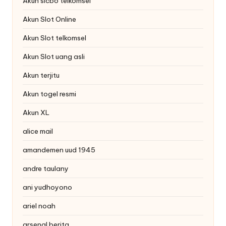
Akun sicbo telkomsel
Akun Slot Online
Akun Slot telkomsel
Akun Slot uang asli
Akun terjitu
Akun togel resmi
Akun XL
alice mail
amandemen uud 1945
andre taulany
ani yudhoyono
ariel noah
arsenal berita