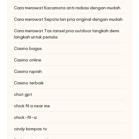
Cara merawat Kacamata anti radiasi dengan mudah.
Cara merawat Sepatu lari pria original dengan mudah.
Cara merawat Tas ransel pria outdoor langkah demi
langkah untuk pemula.
Casino bagus
Casino online
Casino rupiah
Casino terbaik
chat gpt
chick fil a near me
chick-fil-a
cindy kompas tv