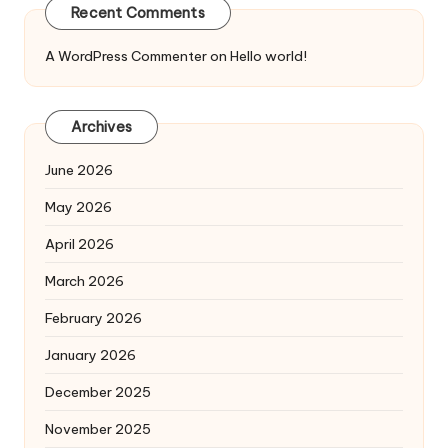
Recent Comments
A WordPress Commenter
on
Hello world!
Archives
June 2026
May 2026
April 2026
March 2026
February 2026
January 2026
December 2025
November 2025