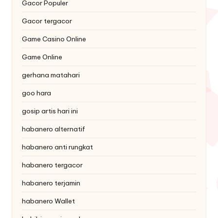
Gacor Populer
Gacor tergacor
Game Casino Online
Game Online
gerhana matahari
goo hara
gosip artis hari ini
habanero alternatif
habanero anti rungkat
habanero tergacor
habanero terjamin
habanero Wallet