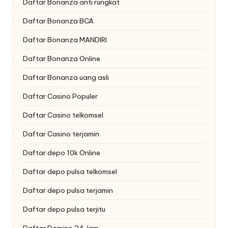
Daftar Bonanza anti rungkat
Daftar Bonanza BCA
Daftar Bonanza MANDIRI
Daftar Bonanza Online
Daftar Bonanza uang asli
Daftar Casino Populer
Daftar Casino telkomsel
Daftar Casino terjamin
Daftar depo 10k Online
Daftar depo pulsa telkomsel
Daftar depo pulsa terjamin
Daftar depo pulsa terjitu