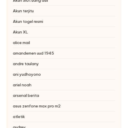
Akun Slot uang asli
Akun terjitu
Akun togel resmi
Akun XL
alice mail
amandemen uud 1945
andre taulany
ani yudhoyono
ariel noah
arsenal berita
asus zenfone max pro m2
atletik
audrey