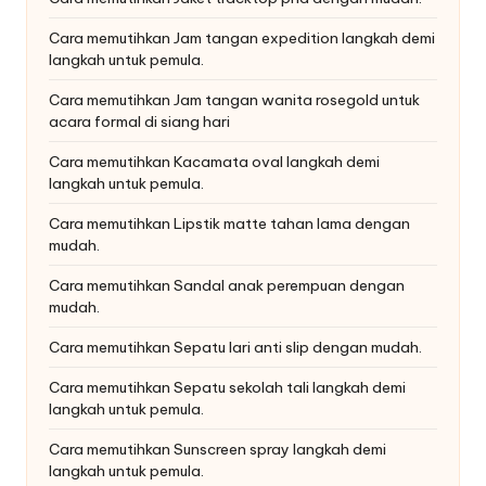
Cara memutihkan Jam tangan expedition langkah demi
langkah untuk pemula.
Cara memutihkan Jam tangan wanita rosegold untuk
acara formal di siang hari
Cara memutihkan Kacamata oval langkah demi
langkah untuk pemula.
Cara memutihkan Lipstik matte tahan lama dengan
mudah.
Cara memutihkan Sandal anak perempuan dengan
mudah.
Cara memutihkan Sepatu lari anti slip dengan mudah.
Cara memutihkan Sepatu sekolah tali langkah demi
langkah untuk pemula.
Cara memutihkan Sunscreen spray langkah demi
langkah untuk pemula.