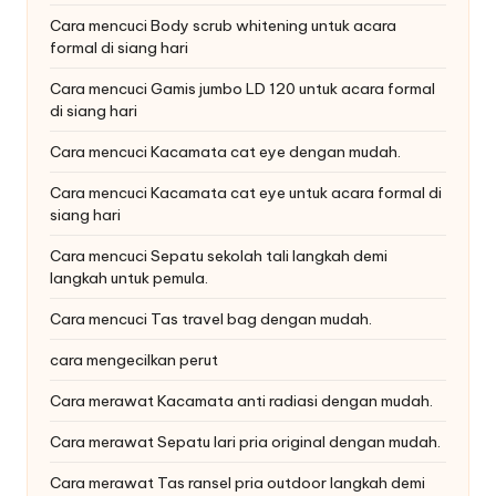
Cara mencuci Body scrub whitening untuk acara
formal di siang hari
Cara mencuci Gamis jumbo LD 120 untuk acara formal
di siang hari
Cara mencuci Kacamata cat eye dengan mudah.
Cara mencuci Kacamata cat eye untuk acara formal di
siang hari
Cara mencuci Sepatu sekolah tali langkah demi
langkah untuk pemula.
Cara mencuci Tas travel bag dengan mudah.
cara mengecilkan perut
Cara merawat Kacamata anti radiasi dengan mudah.
Cara merawat Sepatu lari pria original dengan mudah.
Cara merawat Tas ransel pria outdoor langkah demi