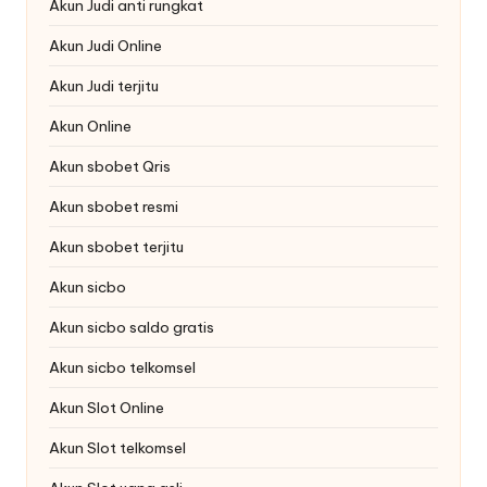
Akun Judi anti rungkat
Akun Judi Online
Akun Judi terjitu
Akun Online
Akun sbobet Qris
Akun sbobet resmi
Akun sbobet terjitu
Akun sicbo
Akun sicbo saldo gratis
Akun sicbo telkomsel
Akun Slot Online
Akun Slot telkomsel