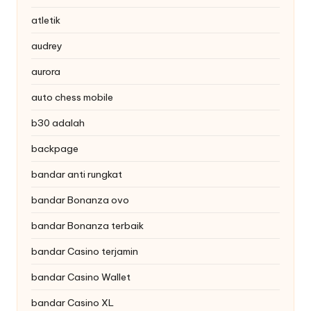
atletik
audrey
aurora
auto chess mobile
b30 adalah
backpage
bandar anti rungkat
bandar Bonanza ovo
bandar Bonanza terbaik
bandar Casino terjamin
bandar Casino Wallet
bandar Casino XL