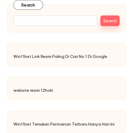
Search
Search
Win11bet Link Resmi Paling Di Cari No.1 Di Google
website resmi 12hoki
Win11bet
Temukan Permainan Terbaru Hanya Hari Ini