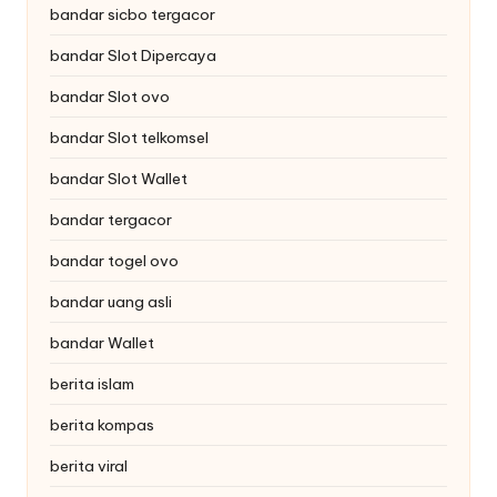
bandar sicbo tergacor
bandar Slot Dipercaya
bandar Slot ovo
bandar Slot telkomsel
bandar Slot Wallet
bandar tergacor
bandar togel ovo
bandar uang asli
bandar Wallet
berita islam
berita kompas
berita viral