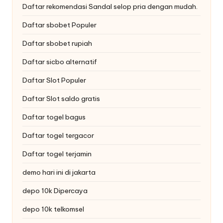
Daftar rekomendasi Sandal selop pria dengan mudah.
Daftar sbobet Populer
Daftar sbobet rupiah
Daftar sicbo alternatif
Daftar Slot Populer
Daftar Slot saldo gratis
Daftar togel bagus
Daftar togel tergacor
Daftar togel terjamin
demo hari ini di jakarta
depo 10k Dipercaya
depo 10k telkomsel