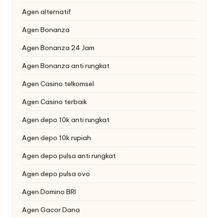
Agen alternatif
Agen Bonanza
Agen Bonanza 24 Jam
Agen Bonanza anti rungkat
Agen Casino telkomsel
Agen Casino terbaik
Agen depo 10k anti rungkat
Agen depo 10k rupiah
Agen depo pulsa anti rungkat
Agen depo pulsa ovo
Agen Domino BRI
Agen Gacor Dana