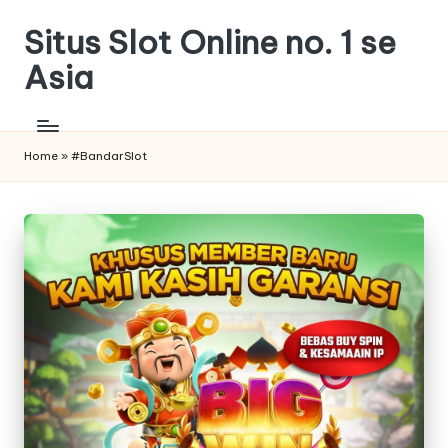
Situs Slot Online no. 1 se
Skip
to
Asia
content
Home
»
#BandarSlot