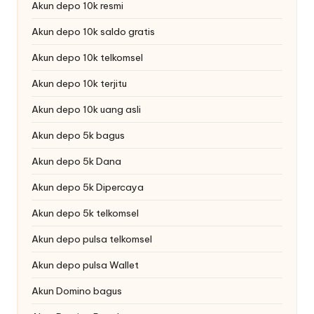
Akun depo 10k resmi
Akun depo 10k saldo gratis
Akun depo 10k telkomsel
Akun depo 10k terjitu
Akun depo 10k uang asli
Akun depo 5k bagus
Akun depo 5k Dana
Akun depo 5k Dipercaya
Akun depo 5k telkomsel
Akun depo pulsa telkomsel
Akun depo pulsa Wallet
Akun Domino bagus