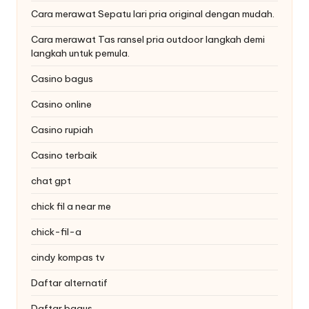
Cara merawat Sepatu lari pria original dengan mudah.
Cara merawat Tas ransel pria outdoor langkah demi
langkah untuk pemula.
Casino bagus
Casino online
Casino rupiah
Casino terbaik
chat gpt
chick fil a near me
chick-fil-a
cindy kompas tv
Daftar alternatif
Daftar bagus