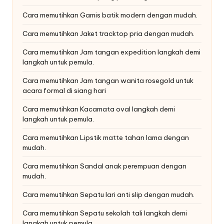
Cara memutihkan Gamis batik modern dengan mudah.
Cara memutihkan Jaket tracktop pria dengan mudah.
Cara memutihkan Jam tangan expedition langkah demi
langkah untuk pemula.
Cara memutihkan Jam tangan wanita rosegold untuk
acara formal di siang hari
Cara memutihkan Kacamata oval langkah demi
langkah untuk pemula.
Cara memutihkan Lipstik matte tahan lama dengan
mudah.
Cara memutihkan Sandal anak perempuan dengan
mudah.
Cara memutihkan Sepatu lari anti slip dengan mudah.
Cara memutihkan Sepatu sekolah tali langkah demi
langkah untuk pemula.