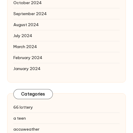
October 2024
September 2024
August 2024
July 2024
March 2024
February 2024
January 2024
Categories
66 lottery
a teen
accuweather