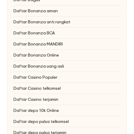
Daftar Bonanza aman
Daftar Bonanza anti rungkat
Daftar Bonanza BCA
Daftar Bonanza MANDIRI
Daftar Bonanza Online
Daftar Bonanza uang asli
Daftar Casino Populer
Daftar Casino telkomsel
Daftar Casino terjamin
Daftar depo 10k Online
Daftar depo pulsa telkomsel
Daftar depo pulsa terjamin