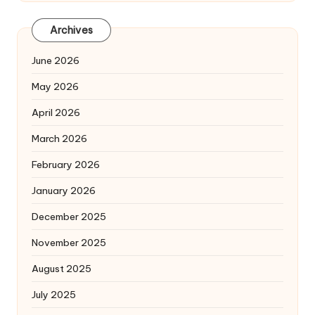
Archives
June 2026
May 2026
April 2026
March 2026
February 2026
January 2026
December 2025
November 2025
August 2025
July 2025