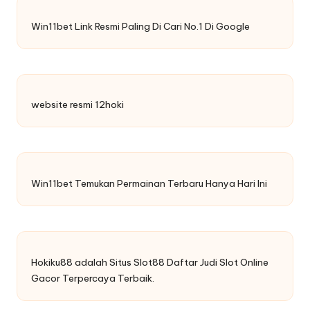
Win11bet Link Resmi Paling Di Cari No.1 Di Google
website resmi 12hoki
Win11bet
Temukan Permainan Terbaru Hanya Hari Ini
Hokiku88
adalah Situs Slot88 Daftar Judi Slot Online
Gacor Terpercaya Terbaik.