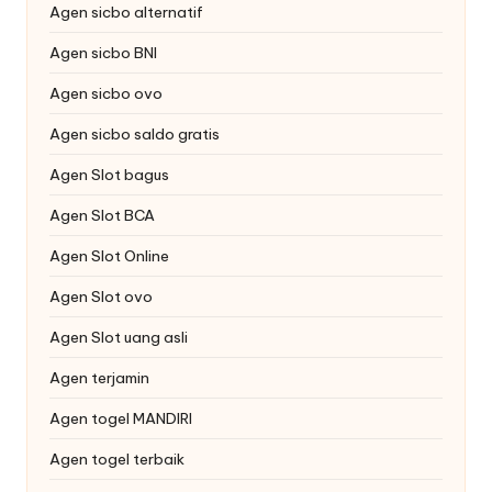
Agen sicbo alternatif
Agen sicbo BNI
Agen sicbo ovo
Agen sicbo saldo gratis
Agen Slot bagus
Agen Slot BCA
Agen Slot Online
Agen Slot ovo
Agen Slot uang asli
Agen terjamin
Agen togel MANDIRI
Agen togel terbaik