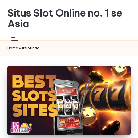
Situs Slot Online no. 1 se
Skip
to
Asia
content
Home
»
#slotindo