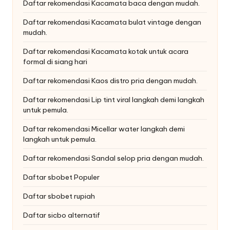
Daftar rekomendasi Kacamata baca dengan mudah.
Daftar rekomendasi Kacamata bulat vintage dengan
mudah.
Daftar rekomendasi Kacamata kotak untuk acara
formal di siang hari
Daftar rekomendasi Kaos distro pria dengan mudah.
Daftar rekomendasi Lip tint viral langkah demi langkah
untuk pemula.
Daftar rekomendasi Micellar water langkah demi
langkah untuk pemula.
Daftar rekomendasi Sandal selop pria dengan mudah.
Daftar sbobet Populer
Daftar sbobet rupiah
Daftar sicbo alternatif