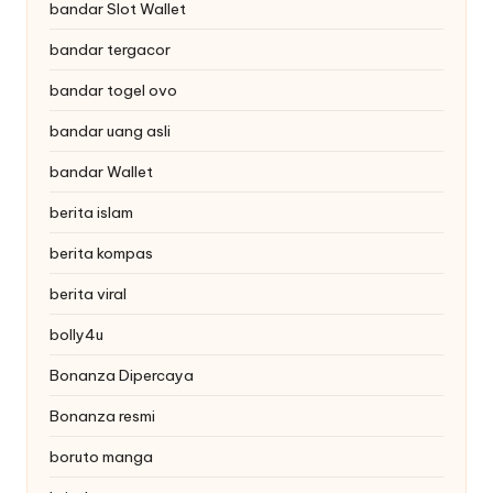
bandar Slot Wallet
bandar tergacor
bandar togel ovo
bandar uang asli
bandar Wallet
berita islam
berita kompas
berita viral
bolly4u
Bonanza Dipercaya
Bonanza resmi
boruto manga