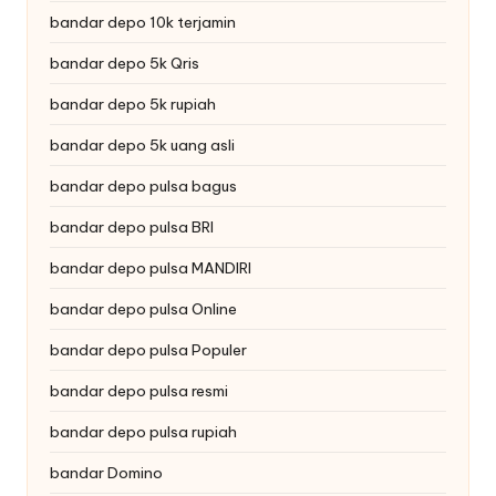
bandar depo 10k terjamin
bandar depo 5k Qris
bandar depo 5k rupiah
bandar depo 5k uang asli
bandar depo pulsa bagus
bandar depo pulsa BRI
bandar depo pulsa MANDIRI
bandar depo pulsa Online
bandar depo pulsa Populer
bandar depo pulsa resmi
bandar depo pulsa rupiah
bandar Domino