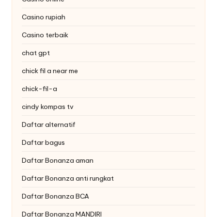
Casino rupiah
Casino terbaik
chat gpt
chick fil a near me
chick-fil-a
cindy kompas tv
Daftar alternatif
Daftar bagus
Daftar Bonanza aman
Daftar Bonanza anti rungkat
Daftar Bonanza BCA
Daftar Bonanza MANDIRI