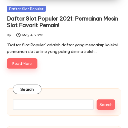
Posted
Daftar Slot Populer
in
Daftar Slot Populer 2021: Permainan Mesin
Slot Favorit Pemain!
By
May 4, 2025
Posted
by
"Daftar Slot Populer" adalah daftar yang mencakup koleksi
permainan slot online yang paling diminati oleh…
Read More
Search
Search