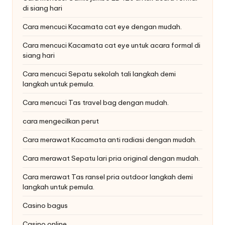
di siang hari
Cara mencuci Kacamata cat eye dengan mudah.
Cara mencuci Kacamata cat eye untuk acara formal di
siang hari
Cara mencuci Sepatu sekolah tali langkah demi
langkah untuk pemula.
Cara mencuci Tas travel bag dengan mudah.
cara mengecilkan perut
Cara merawat Kacamata anti radiasi dengan mudah.
Cara merawat Sepatu lari pria original dengan mudah.
Cara merawat Tas ransel pria outdoor langkah demi
langkah untuk pemula.
Casino bagus
Casino online