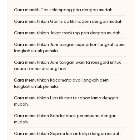
Cara memilih Tas selempang pria dengan mudah.
Cara memutihkan Gamis batik modern dengan mudah.
Cara memutihkan Jaket tracktop pria dengan mudah.
Cara memutihkan Jam tangan expedition langkah demi
langkah untuk pemula.
Cara memutihkan Jam tangan wanita rosegold untuk
acara formal di siang hari
Cara memutihkan Kacamata oval langkah demi
langkah untuk pemula.
Cara memutihkan Lipstik matte tahan lama dengan
mudah.
Cara memutihkan Sandal anak perempuan dengan
mudah.
Cara memutihkan Sepatu lari anti slip dengan mudah.