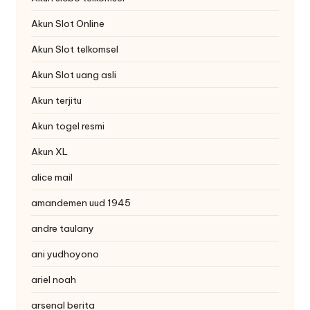
Akun Slot Online
Akun Slot telkomsel
Akun Slot uang asli
Akun terjitu
Akun togel resmi
Akun XL
alice mail
amandemen uud 1945
andre taulany
ani yudhoyono
ariel noah
arsenal berita