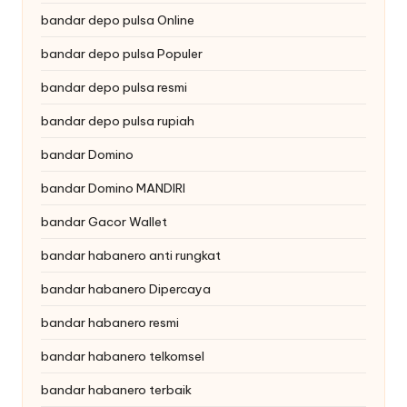
bandar depo pulsa Online
bandar depo pulsa Populer
bandar depo pulsa resmi
bandar depo pulsa rupiah
bandar Domino
bandar Domino MANDIRI
bandar Gacor Wallet
bandar habanero anti rungkat
bandar habanero Dipercaya
bandar habanero resmi
bandar habanero telkomsel
bandar habanero terbaik