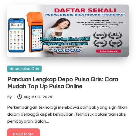
Posted
depo pulsa Qris
in
Panduan Lengkap Depo Pulsa Qris: Cara
Mudah Top Up Pulsa Online
By
August 14, 2025
Posted
by
Perkembangan teknologi membawa dampak yang signifikan
dalam berbagai aspek kehidupan, termasuk dalam transaksi
pembayaran. Salah…
Read More