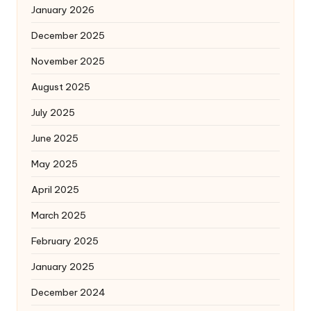
January 2026
December 2025
November 2025
August 2025
July 2025
June 2025
May 2025
April 2025
March 2025
February 2025
January 2025
December 2024