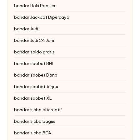
bandar Hoki Populer
bandar Jackpot Dipercaya
bandar Judi
bandar Judi 24 Jam
bandar saldo gratis
bandar sbobet BNI
bandar sbobet Dana
bandar sbobet terjitu
bandar sbobet XL
bandar sicbo alternatif
bandar sicbo bagus
bandar sicbo BCA