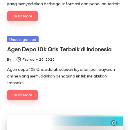
yang menyediakan berbagai informasi dan panduan terkait…
Read More
Posted
Uncategorized
in
Agen Depo 10k Qris Terbaik di Indonesia
By
February 25, 2025
Posted
by
Agen depo 10k Qris adalah sebuah layanan pembayaran
online yang memudahkan pengguna untuk melakukan
transaksi…
Read More