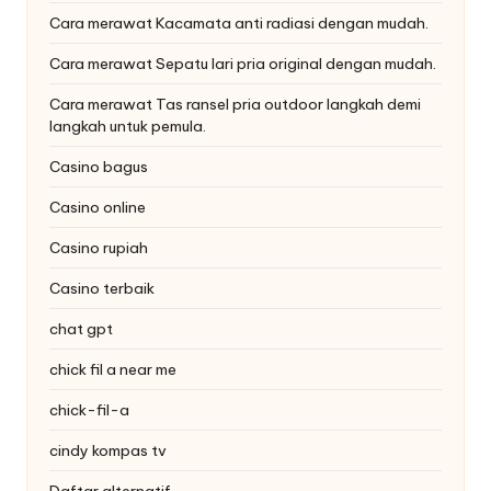
Cara merawat Kacamata anti radiasi dengan mudah.
Cara merawat Sepatu lari pria original dengan mudah.
Cara merawat Tas ransel pria outdoor langkah demi
langkah untuk pemula.
Casino bagus
Casino online
Casino rupiah
Casino terbaik
chat gpt
chick fil a near me
chick-fil-a
cindy kompas tv