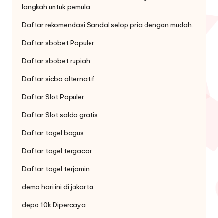
langkah untuk pemula.
Daftar rekomendasi Sandal selop pria dengan mudah.
Daftar sbobet Populer
Daftar sbobet rupiah
Daftar sicbo alternatif
Daftar Slot Populer
Daftar Slot saldo gratis
Daftar togel bagus
Daftar togel tergacor
Daftar togel terjamin
demo hari ini di jakarta
depo 10k Dipercaya