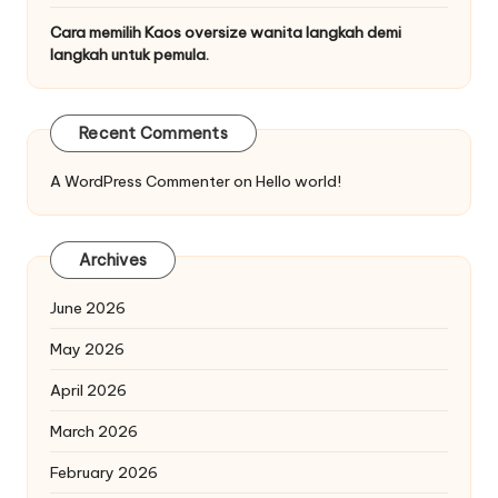
Cara memilih Kaos oversize wanita langkah demi
langkah untuk pemula.
Recent Comments
A WordPress Commenter
on
Hello world!
Archives
June 2026
May 2026
April 2026
March 2026
February 2026