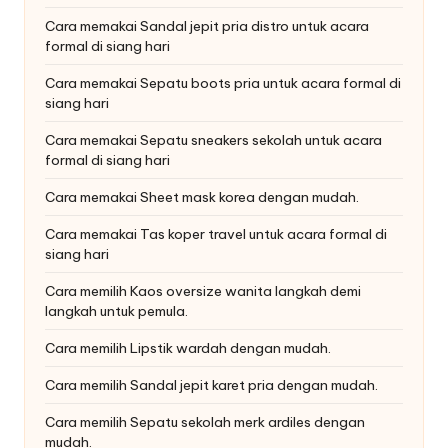
Cara memakai Sandal jepit pria distro untuk acara
formal di siang hari
Cara memakai Sepatu boots pria untuk acara formal di
siang hari
Cara memakai Sepatu sneakers sekolah untuk acara
formal di siang hari
Cara memakai Sheet mask korea dengan mudah.
Cara memakai Tas koper travel untuk acara formal di
siang hari
Cara memilih Kaos oversize wanita langkah demi
langkah untuk pemula.
Cara memilih Lipstik wardah dengan mudah.
Cara memilih Sandal jepit karet pria dengan mudah.
Cara memilih Sepatu sekolah merk ardiles dengan
mudah.