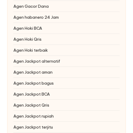
Agen Gacor Dana
Agen habanero 24 Jam
Agen Hoki BCA
Agen Hoki Qris
Agen Hoki terbaik
Agen Jackpot alternatif
Agen Jackpot aman
Agen Jackpot bagus
Agen Jackpot BCA
Agen Jackpot Qris
Agen Jackpot rupiah
Agen Jackpot terjitu