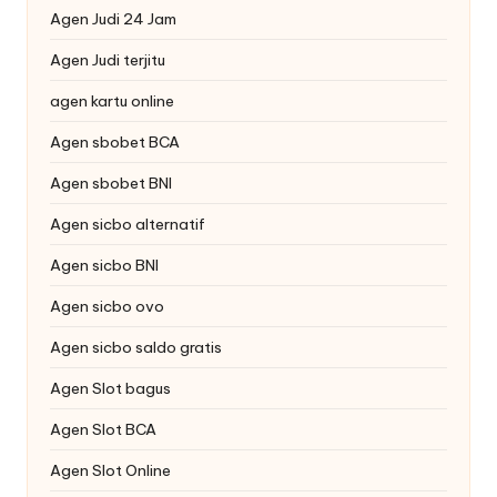
Agen Judi 24 Jam
Agen Judi terjitu
agen kartu online
Agen sbobet BCA
Agen sbobet BNI
Agen sicbo alternatif
Agen sicbo BNI
Agen sicbo ovo
Agen sicbo saldo gratis
Agen Slot bagus
Agen Slot BCA
Agen Slot Online