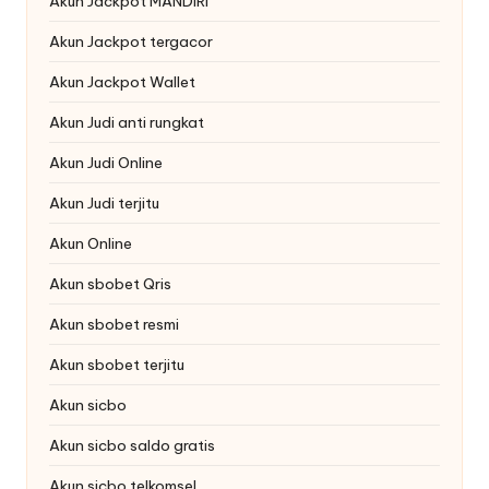
Akun Jackpot MANDIRI
Akun Jackpot tergacor
Akun Jackpot Wallet
Akun Judi anti rungkat
Akun Judi Online
Akun Judi terjitu
Akun Online
Akun sbobet Qris
Akun sbobet resmi
Akun sbobet terjitu
Akun sicbo
Akun sicbo saldo gratis
Akun sicbo telkomsel