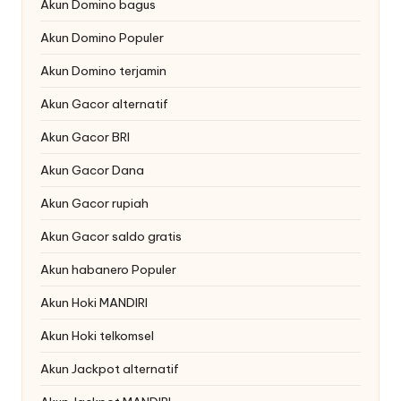
Akun Domino bagus
Akun Domino Populer
Akun Domino terjamin
Akun Gacor alternatif
Akun Gacor BRI
Akun Gacor Dana
Akun Gacor rupiah
Akun Gacor saldo gratis
Akun habanero Populer
Akun Hoki MANDIRI
Akun Hoki telkomsel
Akun Jackpot alternatif