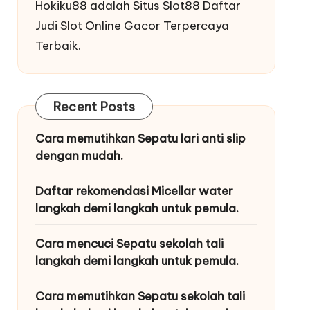
Hokiku88
adalah Situs Slot88 Daftar
Judi Slot Online Gacor Terpercaya
Terbaik.
Recent Posts
Cara memutihkan Sepatu lari anti slip
dengan mudah.
Daftar rekomendasi Micellar water
langkah demi langkah untuk pemula.
Cara mencuci Sepatu sekolah tali
langkah demi langkah untuk pemula.
Cara memutihkan Sepatu sekolah tali