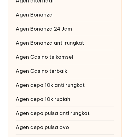
Agen alternatif
Agen Bonanza
Agen Bonanza 24 Jam
Agen Bonanza anti rungkat
Agen Casino telkomsel
Agen Casino terbaik
Agen depo 10k anti rungkat
Agen depo 10k rupiah
Agen depo pulsa anti rungkat
Agen depo pulsa ovo