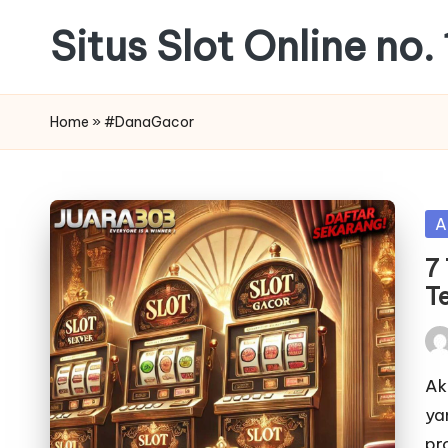
Situs Slot Online no. 
Skip
to
content
Home
»
#DanaGacor
Po
A
in
7
T
Pos
by
Ak
ya
pr