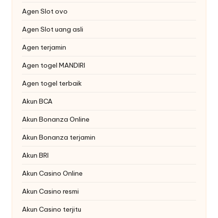
Agen Slot ovo
Agen Slot uang asli
Agen terjamin
Agen togel MANDIRI
Agen togel terbaik
Akun BCA
Akun Bonanza Online
Akun Bonanza terjamin
Akun BRI
Akun Casino Online
Akun Casino resmi
Akun Casino terjitu