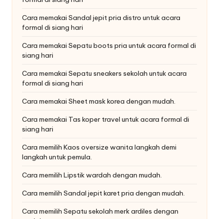
Cara memakai Sandal jepit pria distro untuk acara
formal di siang hari
Cara memakai Sepatu boots pria untuk acara formal di
siang hari
Cara memakai Sepatu sneakers sekolah untuk acara
formal di siang hari
Cara memakai Sheet mask korea dengan mudah.
Cara memakai Tas koper travel untuk acara formal di
siang hari
Cara memilih Kaos oversize wanita langkah demi
langkah untuk pemula.
Cara memilih Lipstik wardah dengan mudah.
Cara memilih Sandal jepit karet pria dengan mudah.
Cara memilih Sepatu sekolah merk ardiles dengan