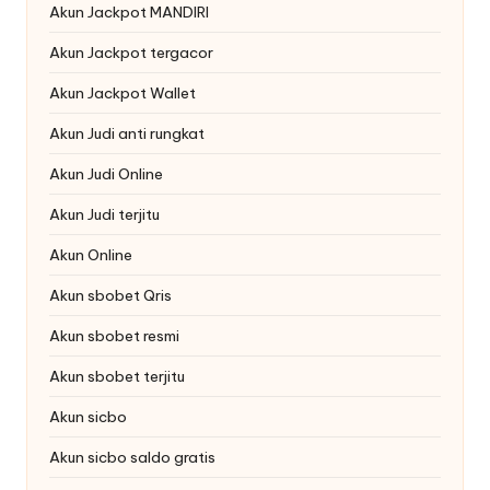
Akun Jackpot MANDIRI
Akun Jackpot tergacor
Akun Jackpot Wallet
Akun Judi anti rungkat
Akun Judi Online
Akun Judi terjitu
Akun Online
Akun sbobet Qris
Akun sbobet resmi
Akun sbobet terjitu
Akun sicbo
Akun sicbo saldo gratis