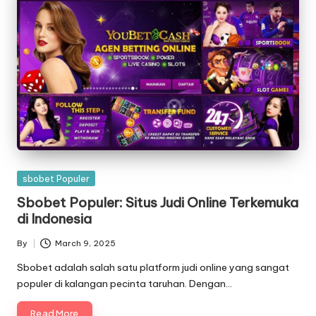
Posted
sbobet Populer
in
Sbobet Populer: Situs Judi Online Terkemuka
di Indonesia
By
March 9, 2025
Posted
by
Sbobet adalah salah satu platform judi online yang sangat
populer di kalangan pecinta taruhan. Dengan…
Read More