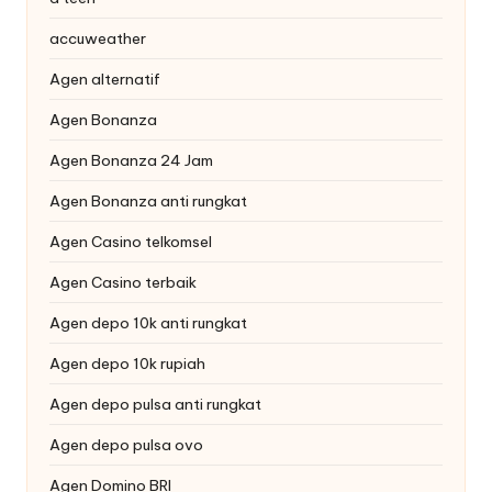
accuweather
Agen alternatif
Agen Bonanza
Agen Bonanza 24 Jam
Agen Bonanza anti rungkat
Agen Casino telkomsel
Agen Casino terbaik
Agen depo 10k anti rungkat
Agen depo 10k rupiah
Agen depo pulsa anti rungkat
Agen depo pulsa ovo
Agen Domino BRI