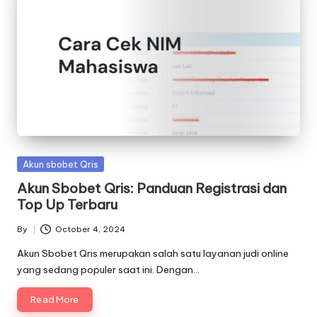
Posted
Akun sbobet Qris
in
Akun Sbobet Qris: Panduan Registrasi dan
Top Up Terbaru
By
October 4, 2024
Posted
by
Akun Sbobet Qris merupakan salah satu layanan judi online
yang sedang populer saat ini. Dengan…
Read More