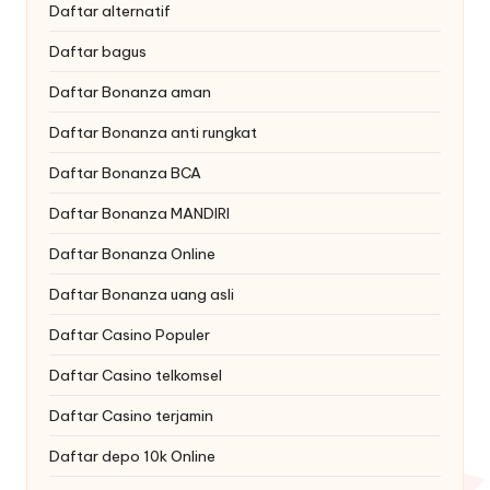
Daftar alternatif
Daftar bagus
Daftar Bonanza aman
Daftar Bonanza anti rungkat
Daftar Bonanza BCA
Daftar Bonanza MANDIRI
Daftar Bonanza Online
Daftar Bonanza uang asli
Daftar Casino Populer
Daftar Casino telkomsel
Daftar Casino terjamin
Daftar depo 10k Online