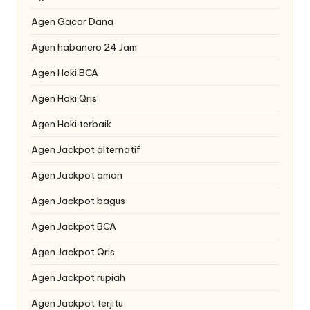
Agen Gacor Dana
Agen habanero 24 Jam
Agen Hoki BCA
Agen Hoki Qris
Agen Hoki terbaik
Agen Jackpot alternatif
Agen Jackpot aman
Agen Jackpot bagus
Agen Jackpot BCA
Agen Jackpot Qris
Agen Jackpot rupiah
Agen Jackpot terjitu