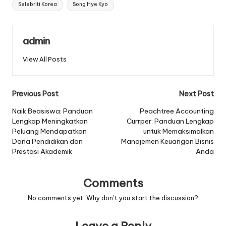
Selebriti Korea
Song Hye Kyo
admin
View All Posts
Post
Previous Post
Next Post
navigation
Naik Beasiswa: Panduan
Peachtree Accounting
Lengkap Meningkatkan
Currper: Panduan Lengkap
Peluang Mendapatkan
untuk Memaksimalkan
Dana Pendidikan dan
Manajemen Keuangan Bisnis
Prestasi Akademik
Anda
Comments
No comments yet. Why don’t you start the discussion?