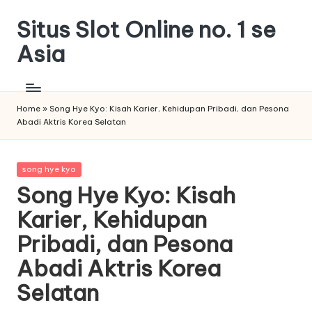
Situs Slot Online no. 1 se
Skip
to
Asia
content
Home
»
Song Hye Kyo: Kisah Karier, Kehidupan Pribadi, dan Pesona
Abadi Aktris Korea Selatan
Posted
song hye kyo
in
Song Hye Kyo: Kisah
Karier, Kehidupan
Pribadi, dan Pesona
Abadi Aktris Korea
Selatan