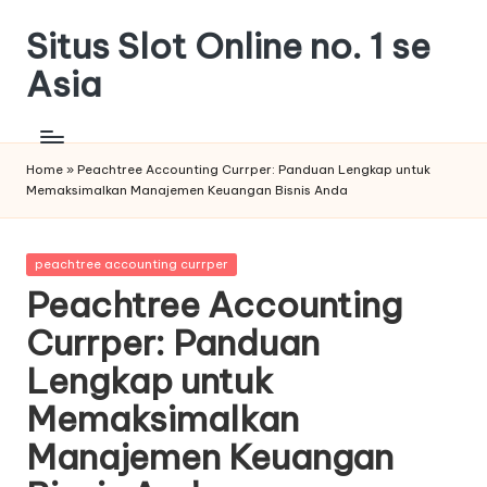
Situs Slot Online no. 1 se
Skip
to
Asia
content
Home
»
Peachtree Accounting Currper: Panduan Lengkap untuk
Memaksimalkan Manajemen Keuangan Bisnis Anda
Posted
peachtree accounting currper
in
Peachtree Accounting
Currper: Panduan
Lengkap untuk
Memaksimalkan
Manajemen Keuangan