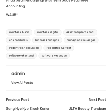
Anda bisa mengunjungi
situs resmi Sage Peachtree
Accounting
.
WAJIB!!
Tags:
akuntansi bisnis
akuntansi digital
akuntansi profesional
efisiensi bisnis
laporan keuangan
manajemen keuangan
Peachtree Accounting
Peachtree Currper
software akuntansi
software keuangan
admin
View All Posts
Post
Previous Post
Next Post
navigation
Song Hye Kyo: Kisah Karier,
ULTA Beauty: Panduan